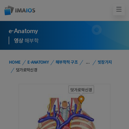
e-Anatomy
영상
해부학
HOME
E-ANATOMY
해부학적 구조
...
빗장가지
덧가로막신경