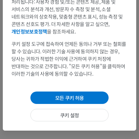
처리됩니다: 사용자 경험 및/또는 콘텐츠 제공, 제품 및
서비스의 분석과 개선, 방문자 수 측정 및 분석, 소셜
해부학적 계층
네트워크와의 상호작용, 맞춤형 콘텐츠 표시, 성능 측정 및
콘텐츠 선호도 평가. 더 자세한 사항을 알고 싶으면,
개인정보보호정책
을 참조하세요.
인체 해부학 2
쿠키 설정 도구에 접속하여 언제든 동의나 거부 또는 철회를
할 수 있습니다. 이러한 기술 사용에 동의하지 않는 경우,
인체 해부학 1
당사는 귀하가 적법한 이익에 근거하여 쿠키 저장에
반대하는 것으로 간주합니다. "모든 쿠키 허용"을 클릭하여
이러한 기술의 사용에 동의할 수 있습니다.
인체 신경 해부학
말초신경계
>
척수신경
>
팔신경얼기
>
빗장가지
>
덧가로막신경
모든 쿠키 허용
이 부위는 하위 해부 구조가 없습니다
하위 구조:
쿠키 설정