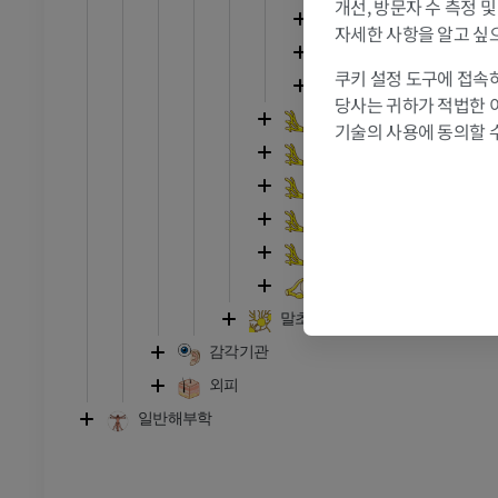
개선, 방문자 수 측정 
팔신경얼기뒤신경다
자세한 사항을 알고 싶
RI
발목 MRI
팔신경얼기안쪽신경
MRI
쿠키 설정 도구에 접속하
정중신경
프리미엄
당사는 귀하가 적법한 
가슴신경
기술의 사용에 동의할 
허리신경
관절조영 CT
발앞부 MRI
절
MRI
엉치신경
프리미엄
꼬리신경
허리엉치신경얼기
RI
다리 MRI
척추신경번호
MRI
말초신경계통자율신경
프리미엄
감각기관
외피
방사선 촬영
다리 방사선 촬영
 사진
방사선 사진
일반해부학
무료