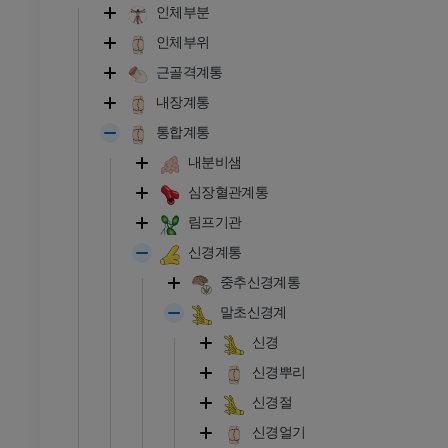
인체부분
인체부위
근골격계통
내장계통
통합계통
내분비샘
심장혈관계통
림프기관
신경계통
중추신경계통
말초신경계
신경
신경뿌리
신경절
신경얼기