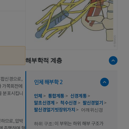
해부학적 계층
 혼합신경으로,
인체 해부학 2
과 가쪽회전에
을 분포시킵니
인체
>
통합계통
>
신경계통
>
말초신경계
>
척수신경
>
팔신경얼기
>
팔신경얼기빗장위가지
>
어깨위신경
하므로, 압박
이 부위는 하위 해부 구조가
하위 구조:
께 주행하며 혈