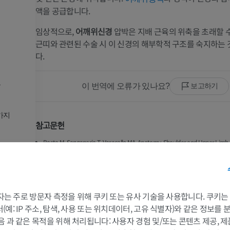
액을 공급합니다.
임상적으로,
어깨위신경
압박은 지배 근육의 위축을 초래할 수
근띠와 관련된 수술 시 이 신경의 해부학적 구조를 숙지하는
다.
분
이 번역에 오류가 있나요?
보고하기
지
가지
참고문헌
Basta M, Sanganeria T, Varacallo MA. Anatomy, Shoulder and Upper Limb
Nerve. [Updated 2022 Oct 3]. In: StatPearls [Internet]. Treasure Island (FL
Publishing; 2025 Jan-. Available from:
https://www.ncbi.nlm.nih.gov/sites
 3자는 주로 방문자 측정을 위해 쿠키 또는 유사 기술을 사용합니다. 쿠키
예: IP 주소, 탐색, 사용 또는 위치데이터, 고유 식별자)와 같은 정보를
부분
갤러리
팔
다리
음 과 같은 목적을 위해 처리됩니다: 사용자 경험 및/또는 콘텐츠 제공, 
다발가지