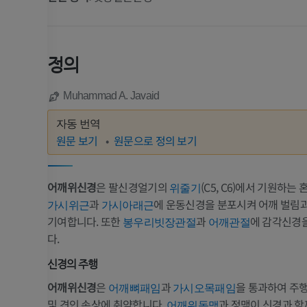
정의
Muhammad A. Javaid
자동 번역
원문 보기
원문으로 정의 보기
어깨위신경
은 팔신경얼기의
(C5, C6)에서 기원하는
위줄기
과
에 운동신경을 분포시켜 어깨 벌림
가시위근
가시아래근
기여합니다. 또한
과
에 감각신경
봉우리빗장관절
어깨관절
다.
신경의 주행
어깨위신경
은
과
을 통과하여 주행
어깨뼈패임
가시오목패임
및 견인 손상에 취약합니다.
과 정맥이 신경과 함
어깨위동맥