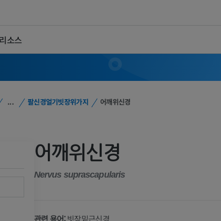
 리소스
...
팔신경얼기빗장위가지
어깨위신경
어깨위신경
Nervus suprascapularis
관련 용어:
빗장밑근신경