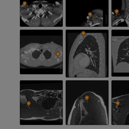
사진
CT
프리미엄
프리미엄
다리 동맥 및
CT
무료
다리 혈관조
혈관조영
무료