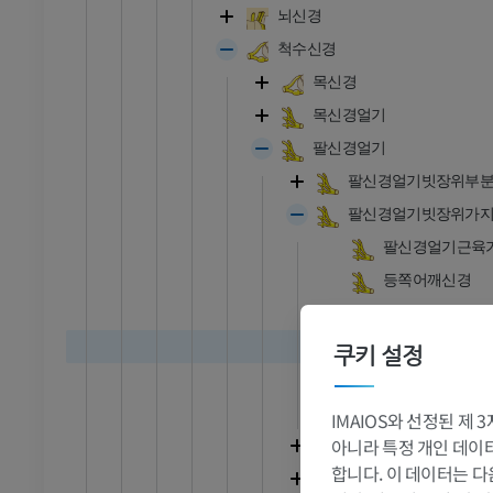
뇌신경
척수신경
목신경
목신경얼기
팔신경얼기
팔신경얼기빗장위부
팔신경얼기빗장위가
팔신경얼기근육
등쪽어깨신경
긴가슴신경
어깨위신경
쿠키 설정
빗장밑근신경
덧가로막신경
IMAIOS와 선정된 제
아니라 특정 개인 데이터(
팔신경얼기빗장아래
발목 - 발
합니다. 이 데이터는 다
팔신경얼기가쪽신경