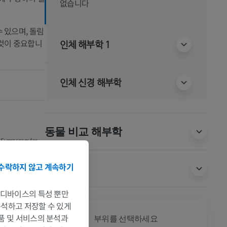
없습니다
 있으며, 돌림
 것이 중요합니
인체 해부학 1
인체 신경 해부학
동물 비교 해부학
, Suprascapular
): StatPearls
/books/NBK557880/
수락하지 않고 계속하기
번역
는 디바이스의 특성 뿐만
 분석하고 저장할 수 있게
전신
제품 및 서비스의 분석과
부위를 선택하세요