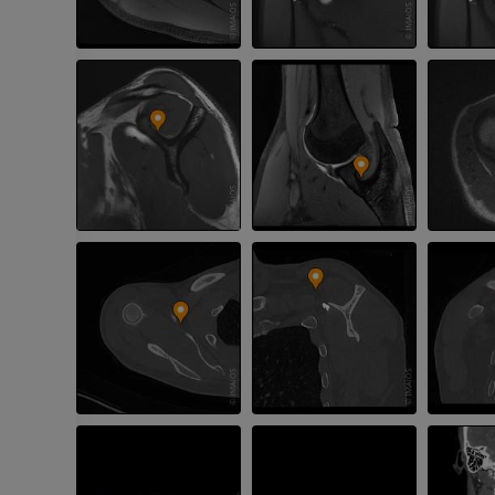
손 MRI
무릎 MRI
MRI
MRI
프리미엄
프리미엄
팔 방사선촬영
무릎 관절조영
방사선 사진
CT 관절
프리미엄
프리미엄
팔
발목 및 발뒤부
삽화
MRI
프리미엄
프리미엄
팔 혈관조영술
발앞부 MRI
혈관조영
MRI
무료
프리미엄
가시인간프로젝트
다리 CTA