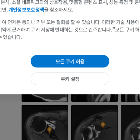
및 분석, 소셜 네트워크와의 상호작용, 맞춤형 콘텐츠 표시, 성능 측정 및 콘
발가지
으면,
개인정보보호정책
을 참조하세요.
팔 MRI
다리
다발가지
MRI
삽화
여 언제든 동의나 거부 또는 철회를 할 수 있습니다. 이러한 기술 사용에
프리미엄
프리미엄
이익에 근거하여 쿠키 저장에 반대하는 것으로 간주합니다. "모든 쿠키 
수 있습니다.
어깨 MRI
다리 방사선 
MRI
방사선 사진
모든 쿠키 허용
프리미엄
무료
손목 MRI
다리 MRI
쿠키 설정
MRI
MRI
프리미엄
프리미엄
팔꿈치 MRI
엉덩이 MRI
MRI
MRI
프리미엄
프리미엄