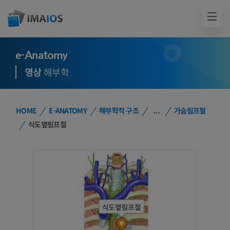
e-Anatomy
영상
해부학
HOME
E-ANATOMY
해부학적 구조
...
가슴림프절
식도옆림프절