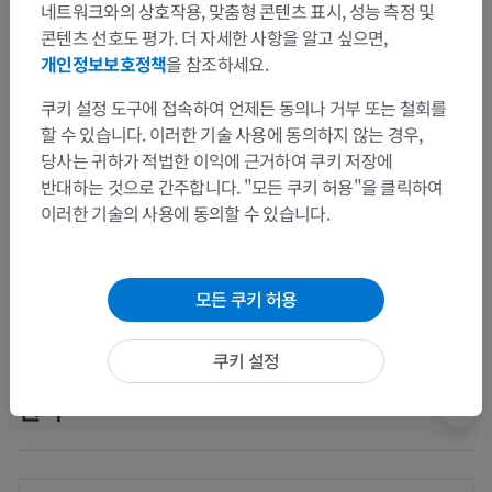
네트워크와의 상호작용, 맞춤형 콘텐츠 표시, 성능 측정 및
인체 해부학 2
콘텐츠 선호도 평가. 더 자세한 사항을 알고 싶으면,
개인정보보호정책
을 참조하세요.
인체
>
통합계통
>
림프기관
>
이차림프기관
>
림프절
>
쿠키 설정 도구에 접속하여 언제든 동의나 거부 또는 철회를
배림프절
할 수 있습니다. 이러한 기술 사용에 동의하지 않는 경우,
당사는 귀하가 적법한 이익에 근거하여 쿠키 저장에
하위 구조:
벽쪽배림프절
반대하는 것으로 간주합니다. "모든 쿠키 허용"을 클릭하여
이러한 기술의 사용에 동의할 수 있습니다.
내장배림프절
모든 쿠키 허용
인체 해부학 1
쿠키 설정
번역