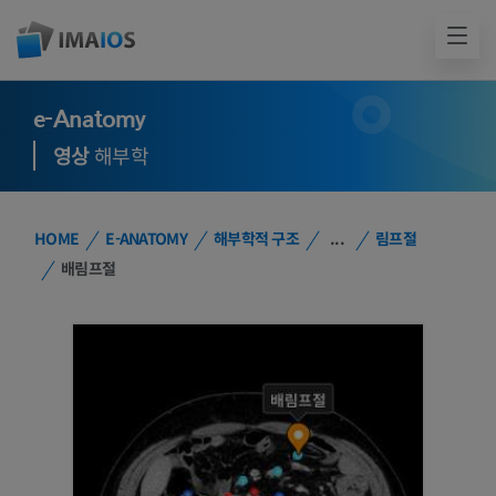
e-Anatomy
영상
해부학
HOME
E-ANATOMY
해부학적 구조
...
림프절
배림프절