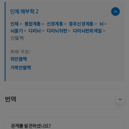
인체 해부학 2
인체
>
통합계통
>
신경계통
>
중추신경계통
>
뇌
>
뇌줄기
>
다리뇌
>
다리뇌뒤판
>
다리뇌판회색질
>
안뜰핵
하위 구조:
위안뜰핵
가쪽안뜰핵
번역
문제를 발견하셨나요?