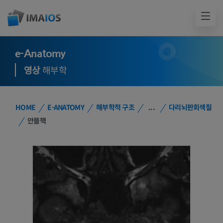
e-Anatomy
영상
해부학
HOME
E-ANATOMY
해부학적 구조
...
다리뇌판회색질
안뜰핵