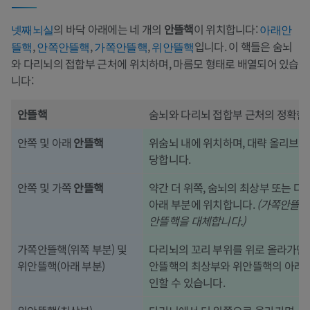
의 바닥 아래에는 네 개의
안뜰핵
이 위치합니다:
넷째뇌실
아래안
,
,
,
입니다. 이 핵들은 숨뇌
뜰핵
안쪽안뜰핵
가쪽안뜰핵
위안뜰핵
와 다리뇌의 접합부 근처에 위치하며, 마름모 형태로 배열되어 있습
니다:
안뜰핵
숨뇌와 다리뇌 접합부 근처의 정확한
안쪽 및 아래
안뜰핵
위숨뇌 내에 위치하며, 대략 올리브 
당합니다.
안쪽 및 가쪽
안뜰핵
약간 더 위쪽, 숨뇌의 최상부 또는 다
아래 부분에 위치합니다.
(가쪽안뜰핵
안뜰핵을 대체합니다.)
가쪽안뜰핵(위쪽 부분) 및
다리뇌의 꼬리 부위를 위로 올라가면서
위안뜰핵(아래 부분)
안뜰핵의 최상부와 위안뜰핵의 아래
인할 수 있습니다.