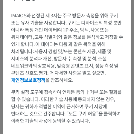
참고문헌
IMAIOS와 선정된 제 3자는 주로 방문자 측정을 위해 쿠키
Snell, R.S. (2010). ‘Chapter 5: The Brainstem’, in Clinical Neuroanatomy. (7th ed.)
또는 유사 기술을 사용합니다. 쿠키는 디바이스의 특성 뿐만
Philadelphia: Wolters Kluwer Health/Lippincott Williams & Wilkins, pp. 199-210.
아니라 특정 개인 데이터(예: IP 주소, 탐색, 사용 또는
위치데이터, 고유 식별자)와 같은 정보를 분석하고 저장할 수
Highstein, S.M. and Holstein, G.R. (2006) 'The Anatomy of the vestibular nuclei', in
Büttner-Ennever, J.A. (ed.) Progress in Brain Research. Volume 151. Amsterdam:
있게 합니다. 이 데이터는 다음 과 같은 목적을 위해
Elsevier, pp. 157–203. DOI: 10.1016/S0079-6123(05)51006-9. Available at:
처리됩니다: 사용자 경험 및/또는 콘텐츠 제공, 제품 및
https://www.sciencedirect.com/science/article/pii/S0079612305510069
서비스의 분석과 개선, 방문자 수 측정 및 분석, 소셜
(Accessed: 20 December 2024).
네트워크와의 상호작용, 맞춤형 콘텐츠 표시, 성능 측정 및
Bordoni B, Mankowski NL, Daly DT. Neuroanatomy, Cranial Nerve 8
콘텐츠 선호도 평가. 더 자세한 사항을 알고 싶으면,
(Vestibulocochlear) [Updated 2023 May 22]. In: StatPearls [Internet]. Treasure
Island (FL): StatPearls Publishing; 2024 Jan-. Available from:
개인정보보호정책
을 참조하세요.
https://www.ncbi.nlm.nih.gov/books/NBK537359/
쿠키 설정 도구에 접속하여 언제든 동의나 거부 또는 철회를
할 수 있습니다. 이러한 기술 사용에 동의하지 않는 경우,
당사는 귀하가 적법한 이익에 근거하여 쿠키 저장에
갤러리
반대하는 것으로 간주합니다. "모든 쿠키 허용"을 클릭하여
이러한 기술의 사용에 동의할 수 있습니다.