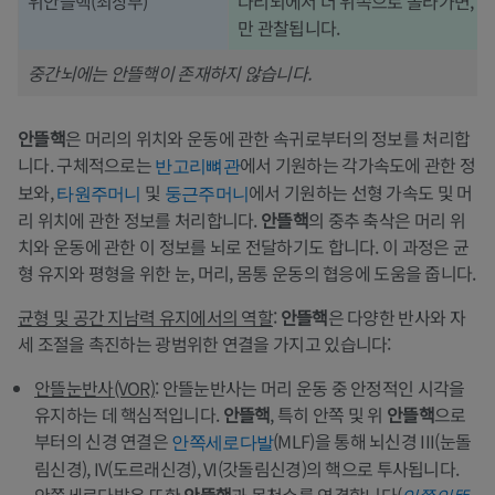
위안뜰핵(최상부)
다리뇌에서 더 위쪽으로 올라가면, 
만 관찰됩니다.
중간뇌에는 안뜰핵이 존재하지 않습니다.
안뜰핵
은 머리의 위치와 운동에 관한 속귀로부터의 정보를 처리합
니다. 구체적으로는
에서 기원하는 각가속도에 관한 정
반고리뼈관
보와,
및
에서 기원하는 선형 가속도 및 머
타원주머니
둥근주머니
리 위치에 관한 정보를 처리합니다.
안뜰핵
의 중추 축삭은 머리 위
치와 운동에 관한 이 정보를 뇌로 전달하기도 합니다. 이 과정은 균
형 유지와 평형을 위한 눈, 머리, 몸통 운동의 협응에 도움을 줍니다.
균형 및 공간 지남력 유지에서의 역할
:
안뜰핵
은 다양한 반사와 자
세 조절을 촉진하는 광범위한 연결을 가지고 있습니다:
안뜰눈반사(VOR)
: 안뜰눈반사는 머리 운동 중 안정적인 시각을
유지하는 데 핵심적입니다.
안뜰핵
, 특히 안쪽 및 위
안뜰핵
으로
부터의 신경 연결은
(MLF)을 통해 뇌신경 III(눈돌
안쪽세로다발
림신경), IV(도르래신경), VI(갓돌림신경)의 핵으로 투사됩니다.