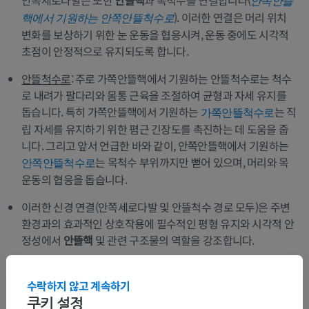
안쪽세로다발은 또한
안뜰핵
과 목척수를 연결합니다(
안쪽안뜰
). 이러한 연결은 머리 위치
핵에서 기원하는 안쪽안뜰척수로
변화를 보상하기 위한 눈 운동을 협응시켜, 운동 중에도 시각적
초점이 안정적으로 유지되도록 합니다.
안뜰척수로
: 주로 가쪽안뜰핵에서 기원하는 안뜰척수로는 척수
로 내려가 팔다리와 몸통 근육을 조절하여 균형과 자세 유지를
돕습니다. 특히 가쪽안뜰핵에서 기원하는
는 직
가쪽안뜰척수로
립 자세를 유지하기 위한 폄근 긴장도를 촉진하는 데 도움을 줍
니다. 그리고 앞서 언급한 바와 같이, 안쪽안뜰핵에서 기원하는
는 목척수 부위까지만 뻗어 있으며, 머리와 목
안쪽안뜰척수로
운동의 협응을 돕습니다.
이러한 신경 연결(안쪽세로다발 및 안뜰척수 경로 모두)은 주변
환경과의 효과적인 상호작용에 필수적인 평형 유지와 시각적 안
정성에서
안뜰핵
및 관련 구조물의 역할을 강조합니다.
이 번역에 오류가 있나요?
보고하기
수락하지 않고 계속하기
쿠키 설정