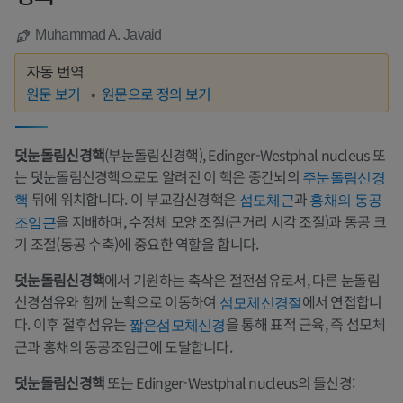
Muhammad A. Javaid
자동 번역
원문 보기
원문으로 정의 보기
덧눈돌림신경핵
(부눈돌림신경핵), Edinger-Westphal nucleus 또
는 덧눈돌림신경핵으로도 알려진 이 핵은 중간뇌의
주눈돌림신경
뒤에 위치합니다. 이 부교감신경핵은
과
핵
섬모체근
홍채의 동공
을 지배하며, 수정체 모양 조절(근거리 시각 조절)과 동공 크
조임근
기 조절(동공 수축)에 중요한 역할을 합니다.
덧눈돌림신경핵
에서 기원하는 축삭은 절전섬유로서, 다른 눈돌림
신경섬유와 함께 눈확으로 이동하여
에서 연접합니
섬모체신경절
다. 이후 절후섬유는
을 통해 표적 근육, 즉 섬모체
짧은섬모체신경
근과 홍채의 동공조임근에 도달합니다.
덧눈돌림신경핵
또는 Edinger-Westphal nucleus의 들신경
: