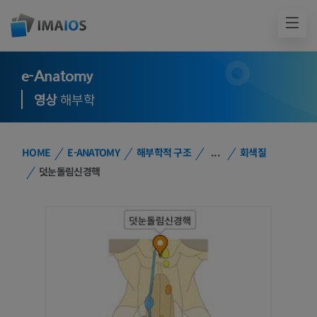
e-Anatomy
영상
해부학
HOME
E-ANATOMY
해부학적 구조
...
회색질
덧눈돌림신경핵