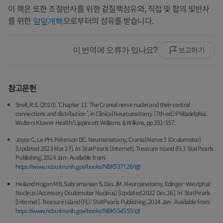
이 핵은 또한 조절반사를 위한 겉질핵섬유와, 직접 및 합의 빛반사
를 위한
으로부터의 섬유를 받습니다.
앞덮개핵
이 번역에 오류가 있나요?
보고하기
참고문헌
Snell, R.S. (2010). ‘Chapter 11: The Cranial nerve nuclei and their central
connections and distribution ’, in Clinical Neuroanatomy. (7th ed.) Philadelphia:
Wolters Kluwer Health/Lippincott Williams & Wilkins, pp.331-357.
Joyce C, Le PH, Peterson DC. Neuroanatomy, Cranial Nerve 3 (Oculomotor)
[Updated 2023 Mar 27]. In: StatPearls [Internet]. Treasure Island (FL): StatPearls
Publishing; 2024 Jan-. Available from:
https://www.ncbi.nlm.nih.gov/books/NBK537126/
Heiland Hogan MB, Subramanian S, Das JM. Neuroanatomy, Edinger–Westphal
Nucleus (Accessory Oculomotor Nucleus) [Updated 2022 Dec 26]. In: StatPearls
[Internet]. Treasure Island (FL): StatPearls Publishing; 2024 Jan-. Available from:
https://www.ncbi.nlm.nih.gov/books/NBK554555/