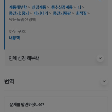
계통해부학
>
신경계통
>
중추신경계통
>
뇌
>
중간뇌; 중뇌
>
대뇌다리
>
중간뇌뒤판
>
회색질
>
덧눈돌림신경핵
하위 구조:
내장핵
인체 신경 해부학
번역
문제를 발견하셨나요?