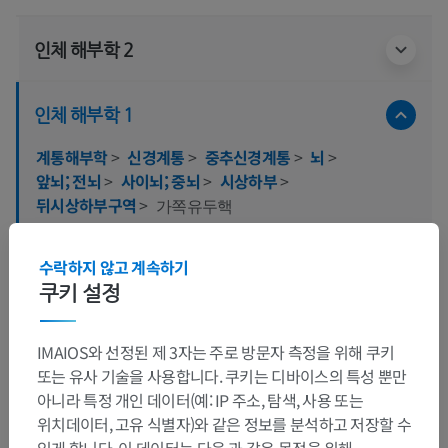
인체 해부학 2
인체 해부학 1
계통해부학
>
신경계통
>
중추신경계통
>
뇌
>
앞뇌; 전뇌
>
사이뇌; 중뇌
>
시상하부
>
뒤시상하부구역
>
가쪽유두핵
이 부위는 하위 해부 구조가 없습니다
하위 구조:
수락하지 않고 계속하기
쿠키 설정
인체 신경 해부학
IMAIOS와 선정된 제 3자는 주로 방문자 측정을 위해 쿠키
또는 유사 기술을 사용합니다. 쿠키는 디바이스의 특성 뿐만
아니라 특정 개인 데이터(예: IP 주소, 탐색, 사용 또는
동물 비교 해부학
위치데이터, 고유 식별자)와 같은 정보를 분석하고 저장할 수