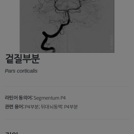
겉질부분
Pars corticalis
라틴어 동의어:
Segmentum P4
관련 용어:
P4부분; 뒤대뇌동맥: P4부분