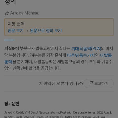
정의
Antoine Micheau
자동 번역
원문 보기
원문으로 정의 보기
피질(P4) 부분
은 새발톱고랑에서 끝나는
의 마지
뒤대뇌동맥(PCA)
막 부분입니다. P4부분은 가장 흔하게
와
마루뒤통수가지
새발톱
을 분지하며, 새발톱동맥은 새발톱고랑의 경계 부위와 뒤통수
동맥
엽의 안쪽면에 혈액을 공급합니다.
이 번역에 오류가 있나요?
보고하기
참고문헌
Javed K, Reddy V, M Das J. Neuroanatomy, Posterior Cerebral Arteries. 2023 Aug 1.
In: StatPearls [Internet]. Treasure Island (FL): StatPearls Publishing; 2024 Jan–.