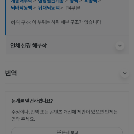
계통해부학
>
심장혈관계통
>
동맥
>
뇌동맥
>
뇌바닥동맥
>
뒤대뇌동맥
>
P4부분
이 부위는 하위 해부 구조가 없습니다
하위 구조:
인체 신경 해부학
번역
문제를 발견하셨나요?
수정이나, 번역 또는 콘텐츠 개선에 제안이 있으면 언제든
연락 주세요.
문제 보고