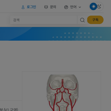
로그인
문의
언어
구독
(V1 구역)