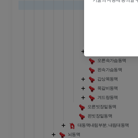
절
MRI
척추이전부분
프리미엄
목부분
꼬리뼈부분
RI
다리 MRI
머리뼈안부분
MRI
척추동맥구역
프리미엄
속가슴동맥
오른속가슴동맥
방사선 촬영
다리 방사선 촬영
 사진
방사선 사진
왼속가슴동맥
갑상목동맥
무료
목갈비동맥
다리
겨드랑동맥
삽화
오른빗장밑동맥
프리미엄
왼빗장밑동맥
대동맥내림부분; 내림대동맥
발목 및 발 CT
뇌동맥
CT