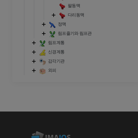
팔동맥
프리미엄
다리동맥
정맥
림프줄기와 림프관
림프계통
신경계통
감각기관
외피