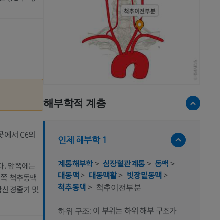
해부학적 계층
곳에서 C6의
인체 해부학 1
계통해부학
>
심장혈관계통
>
동맥
>
. 앞쪽에는
대동맥
>
대동맥활
>
빗장밑동맥
>
왼쪽 척추동맥
척추동맥
>
척추이전부분
감신경줄기 및
이 부위는 하위 해부 구조가
하위 구조: