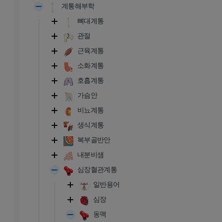
계통해부학
뼈대계통
관절
근육계통
소화계통
호흡계통
가슴안
비뇨계통
생식계통
복부골반안
내분비샘
심장혈관계통
일반용어
심장
동맥