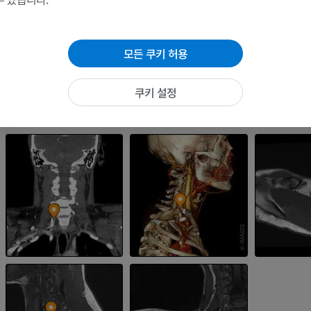
MRI
방사선 사진
프리미엄
무료
모든 쿠키 허용
손목 MRI
다리 MRI
MRI
MRI
쿠키 설정
프리미엄
프리미엄
팔꿈치 MRI
엉덩이 MRI
MRI
MRI
프리미엄
프리미엄
손 MRI
무릎 MRI
MRI
MRI
프리미엄
프리미엄
팔 방사선촬영
무릎 관절조영
방사선 사진
CT 관절