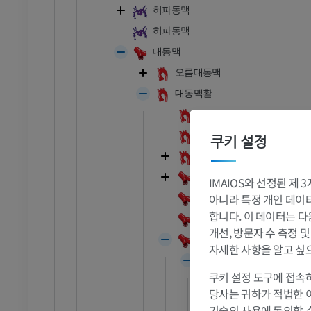
허파동맥
허파동맥
대동맥
오름대동맥
대동맥활
대동맥잘록
대동맥옆체[대동맥토리]
쿠키 설정
팔머리동맥
온목동맥
IMAIOS와 선정된 제
발목 - 발
아니라 특정 개인 데이터(
오른온목동맥
합니다. 이 데이터는 다
왼온목동맥
개선, 방문자 수 측정 
RI
발목 MRI
빗장밑동맥
자세한 사항을 알고 싶
MRI
척추동맥
프리미엄
쿠키 설정 도구에 접속하
오른척추동맥
당사는 귀하가 적법한 
왼척추동맥
관절조영 CT
발앞부 MRI
기술의 사용에 동의할 