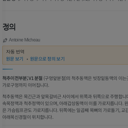
정의
Antoine Micheau
자동 번역
원문 보기
원문으로 정의 보기
척추이전부분; V1 분절
(구멍앞분절)의 척추동맥은 빗장밑동맥의 이는
가로구멍까지 이어집니다.
척추동맥은 목긴근과 앞목갈비근 사이에서 위쪽과 뒤쪽으로 주행합니다
속목정맥과 척추정맥이 있으며, 아래갑상동맥이 이를 가로지릅니다. 
은 가슴림프관도 가로지릅니다. 뒤쪽에는 일곱째 목뼈의 가로돌기, 교
아래목신경절이 위치합니다.