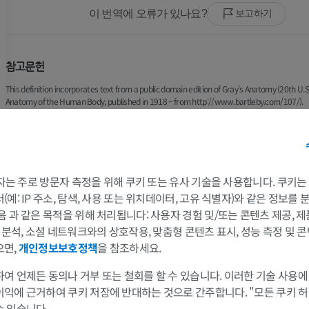
이 번역에 오류가 있나요?
보고하기
참고문헌
This definition incorporates text from a public domain edition of Gray's Anatomy (20th U.S.
Anatomy of the Human Body, published in 1918 – from http://www.bartleby.com/107/).
갤러리
 3자는 주로 방문자 측정을 위해 쿠키 또는 유사 기술을 사용합니다. 쿠키
팔
다리
예: IP 주소, 탐색, 사용 또는 위치데이터, 고유 식별자)와 같은 정보를
음 과 같은 목적을 위해 처리됩니다: 사용자 경험 및/또는 콘텐츠 제공, 
및 분석, 소셜 네트워크와의 상호작용, 맞춤형 콘텐츠 표시, 성능 측정 및 콘
팔 MRI
다리
으면,
개인정보보호정책
을 참조하세요.
MRI
삽화
프리미엄
프리미엄
여 언제든 동의나 거부 또는 철회를 할 수 있습니다. 이러한 기술 사용에
이익에 근거하여 쿠키 저장에 반대하는 것으로 간주합니다. "모든 쿠키 
어깨 MRI
다리 방사선 
수 있습니다.