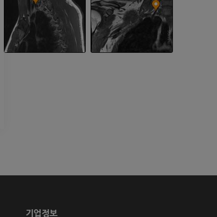
프리미엄
프리미엄
팔
발목 및 발뒤부
삽화
MRI
프리미엄
프리미엄
팔 혈관조영술
발앞부 MRI
혈관조영
MRI
무료
프리미엄
가시인간프로젝트
다리 CTA
사진
CT
프리미엄
프리미엄
다리 동맥 및
CT
기업정보
무료