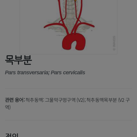
목부분
Pars transversaria; Pars cervicalis
관련 용어:
척추동맥: 그물막구멍구역 (V2); 척추동맥목부분 (V2 구
역)