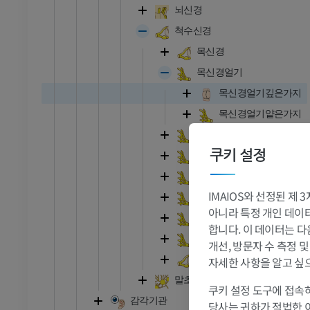
발목 - 발
뇌신경
척수신경
RI
발목 MRI
목신경
MRI
목신경얼기
프리미엄
목신경얼기깊은가지
목신경얼기얕은가지
관절조영 CT
발앞부 MRI
절
MRI
팔신경얼기
쿠키 설정
가슴신경
프리미엄
허리신경
RI
다리 MRI
IMAIOS와 선정된 제
엉치신경
MRI
아니라 특정 개인 데이터(
꼬리신경
합니다. 이 데이터는 다
프리미엄
허리엉치신경얼기
개선, 방문자 수 측정 
척추신경번호
자세한 사항을 알고 싶
방사선 촬영
다리 방사선 촬영
말초신경계통자율신경
 사진
방사선 사진
쿠키 설정 도구에 접속하
감각기관
무료
당사는 귀하가 적법한 