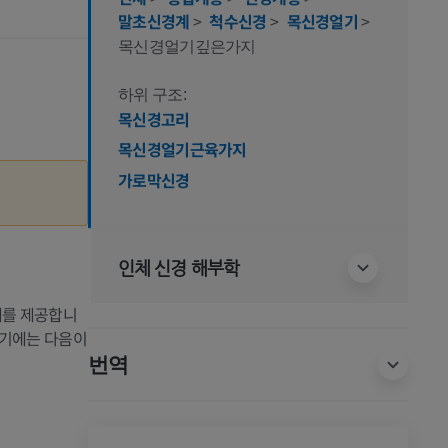
말초신경계
>
척수신경
>
목신경얼기
>
목신경얼기깊은가지
하위 구조:
목신경고리
목신경얼기근육가지
가로막신경
인체 신경 해부학
배를 제공합니
여기에는 다음이
번역