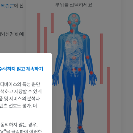
전신
,
에 신
부위를 선택하세요
목긴근
뇌신경 XI)에
촬영
, 이 가지는
수락하지 않고 계속하기
.
는 디바이스의 특성 뿐만
며
 분석하고 저장할 수 있게
앞목갈비근
제품 및 서비스의 분석과
, 세로칸가슴
텐츠 선호도 평가. 더
 동의하지 않는 경우,
근육(방패목뿔근
허용"을 클릭하여 이러한