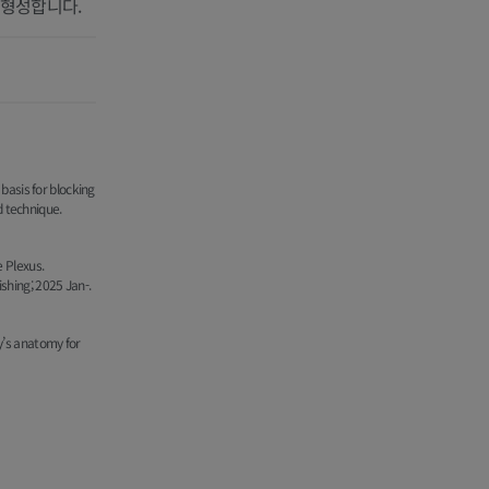
형성합니다.
 뼈
basis for blocking
d technique.
영술
 Plexus.
ishing; 2025 Jan-.
ay’s anatomy for