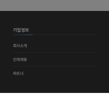
기업정보
회사소개
인재채용
파트너
액세스 및 사용 조건
개인정보보호정책
구독 이용 약관
접근성
ts reserved