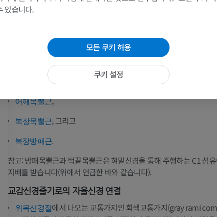
제외)에 운동 신경지배를 제공합니다.
수 있습니다.
손 MRI
무릎 MRI
는 C1에서 기원하며, 혀밑신경(뇌신경 XII)을 따라 주행합니
위뿌리
MRI
MRI
아래뿌리는 C2와 C3에서 기원합니다.
모든 쿠키 허용
프리미엄
프리미엄
이 뿌리들은 함께 합쳐져 속목정맥 주위를 고리 모양으로 둘러쌉니
팔 방사선촬영
무릎 관절조영
쿠키 설정
목신경고리는 다음 근육에 신경을 지배합니다:
방사선 사진
CT 관절
프리미엄
프리미엄
,
어깨목뿔근
, 그리고
복장목뿔근
팔
발목 및 발뒤부
삽화
MRI
.
복장방패근
프리미엄
프리미엄
참고: 방패목뿔근과 턱끝목뿔근은 혀밑신경을 통해 주행하는 C1 섬유
지배를 받습니다(위에서 언급한 바와 같습니다).
팔 혈관조영술
발앞부 MRI
혈관조영
MRI
교감신경줄기로의 자율신경 연결
무료
프리미엄
에서 나오는 교통가지인 회색교통가지(gray rami comm
위목신경절