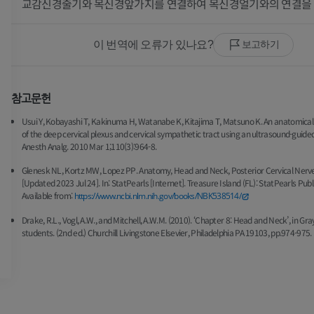
교감신경줄기와 목신경앞가지를 연결하여 목신경얼기와의 연결을 
가시인간프로젝트
다리 CTA
사진
CT
이 번역에 오류가 있나요?
보고하기
프리미엄
프리미엄
다리 동맥 및
참고문헌
CT
Usui Y, Kobayashi T, Kakinuma H, Watanabe K, Kitajima T, Matsuno K. An anatomical 
무료
of the deep cervical plexus and cervical sympathetic tract using an ultrasound-guide
Anesth Analg. 2010 Mar 1;110(3):964-8.
다리 혈관조
Glenesk NL, Kortz MW, Lopez PP. Anatomy, Head and Neck, Posterior Cervical Nerve
혈관조영
[Updated 2023 Jul 24]. In: StatPearls [Internet]. Treasure Island (FL): StatPearls Publ
Available from:
https://www.ncbi.nlm.nih.gov/books/NBK538514/
무료
Drake, R.L., Vogl, A.W., and Mitchell, A.W.M. (2010). ‘Chapter 8: Head and Neck’, in Gr
students. (2nd ed.) Churchill Livingstone Elsevier, Philadelphia PA 19103, pp.974-975.