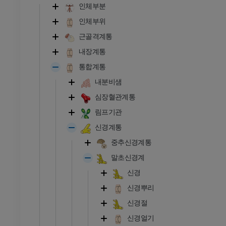
인체부분
인체부위
근골격계통
내장계통
통합계통
내분비샘
심장혈관계통
림프기관
신경계통
중추신경계통
말초신경계
신경
신경뿌리
신경절
신경얼기