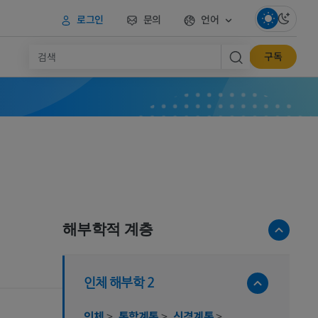
로그인
문의
언어
구독
해부학적 계층
인체 해부학 2
인체
>
통합계통
>
신경계통
>