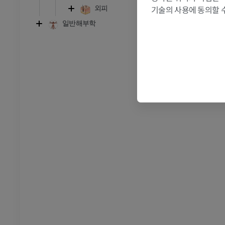
기술의 사용에 동의할 
외피
다리
일반해부학
삽화
프리미엄
발목 및 발 CT
CT
프리미엄