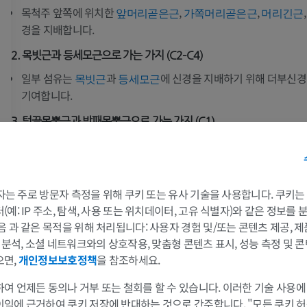
팔
다리
목척주 앞쪽에 위치한
,
,
앞머리곧은근
가쪽머리곧은근
머리긴근
경을 지배합니다.
팔 MRI
다리
2. 목빗근과 등세모근으로 가는 가지 (C2–C4)
MRI
삽화
일부 섬유는
과
에 신경을 지배하기 위해 더부신경(
목빗근
등세모근
프리미엄
프리미엄
기여합니다.
어깨 MRI
다리 방사선 
3. 턱끝목뿔근과 방패목뿔근으로 가는 가지 (C1)
MRI
방사선 사진
목신경얼기는 또한 C1 척수신경에서
으로 교통가지를 내며
혀밑신경
프리미엄
무료
거의 즉시 갈라져
과
에 신경을 지배합니다
턱끝목뿔근
방패목뿔근
4. 가로막신경을 통한 가로막으로 가는 가지 (C3–C5, 주로 C4)
손목 MRI
다리 MRI
 3자는 주로 방문자 측정을 위해 쿠키 또는 유사 기술을 사용합니다. 쿠키
MRI
MRI
은 목신경얼기의 주요 가지입니다. 아래쪽으로 주행하
예: IP 주소, 탐색, 사용 또는 위치데이터, 고유 식별자)와 같은 정보를
가로막신경
음 과 같은 목적을 위해 처리됩니다: 사용자 경험 및/또는 콘텐츠 제공, 
위를 지나
에 운동 신경지배를 제공합니다. 또한 심장막 일부
가로막
프리미엄
프리미엄
및 분석, 소셜 네트워크와의 상호작용, 맞춤형 콘텐츠 표시, 성능 측정 및 콘
막, 가로막의 중심널힘줄에 감각섬유를 전달합니다.
으면,
개인정보보호정책
을 참조하세요.
팔꿈치 MRI
엉덩이 MRI
목신경고리를 통한 운동 가지
MRI
MRI
여 언제든 동의나 거부 또는 철회를 할 수 있습니다. 이러한 기술 사용에
는 주로 C1에서 C3에서 유래한 신경 고리로, 목뿔아래
목신경고리
프리미엄
프리미엄
이익에 근거하여 쿠키 저장에 반대하는 것으로 간주합니다. "모든 쿠키 