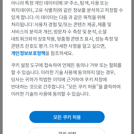
아니라 특정 개인 데이터(예: IP 주소, 탐색, 사용 또는
위치데이터, 고유 식별자)와 같은 정보를 분석하고 저장할 수
있게 합니다. 이 데이터는 다음 과 같은 목적을 위해
처리됩니다: 사용자 경험 및/또는 콘텐츠 제공, 제품 및
서비스의 분석과 개선, 방문자 수 측정 및 분석, 소셜
해부학적 계층
네트워크와의 상호작용, 맞춤형 콘텐츠 표시, 성능 측정 및
콘텐츠 선호도 평가. 더 자세한 사항을 알고 싶으면,
개인정보보호정책
을 참조하세요.
인체 해부학 2
쿠키 설정 도구에 접속하여 언제든 동의나 거부 또는 철회를
인체
>
통합계통
>
신경계통
>
말초신경계
>
뇌신경
>
할 수 있습니다. 이러한 기술 사용에 동의하지 않는 경우,
미주신경
>
위후두신경
>
위후두신경바깥가지
당사는 귀하가 적법한 이익에 근거하여 쿠키 저장에
반대하는 것으로 간주합니다. "모든 쿠키 허용"을 클릭하여
이 부위는 하위 해부 구조가 없습니다
하위 구조:
이러한 기술의 사용에 동의할 수 있습니다.
인체 해부학 1
모든 쿠키 허용
쿠키 설정
인체 신경 해부학