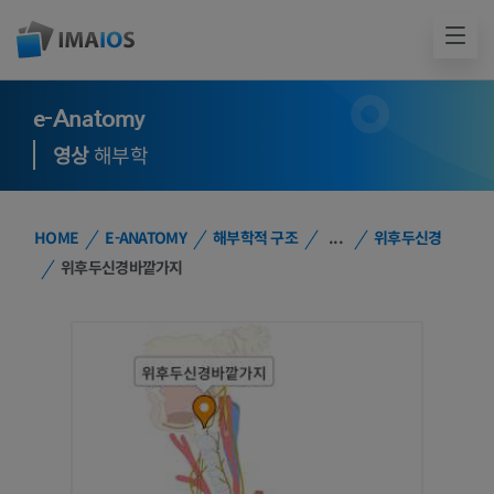
e-Anatomy
영상
해부학
HOME
E-ANATOMY
해부학적 구조
...
위후두신경
위후두신경바깥가지