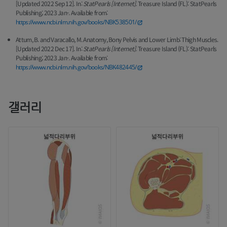
[Updated 2022 Sep 12]. In:
StatPearls [Internet].
Treasure Island (FL): StatPearls
Publishing; 2023 Jan-. Available from:
https://www.ncbi.nlm.nih.gov/books/NBK538501/
Attum, B. and Varacallo, M. Anatomy, Bony Pelvis and Lower Limb: Thigh Muscles.
[Updated 2022 Dec 17]. In:
StatPearls [Internet].
Treasure Island (FL): StatPearls
Publishing; 2023 Jan-. Available from:
https://www.ncbi.nlm.nih.gov/books/NBK482445/
갤러리