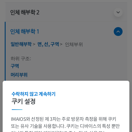
인체 해부학 2
인체 해부학 1
일반해부학
>
면, 선, 구역
>
인체부위
하위 구조:
구역
머리부위
목부위
앞가쪽가슴부위
수락하지 않고 계속하기
배부위
쿠키 설정
등부위
IMAIOS와 선정된 제 3자는 주로 방문자 측정을 위해 쿠키
샅부위
또는 유사 기술을 사용합니다. 쿠키는 디바이스의 특성 뿐만
팔부위