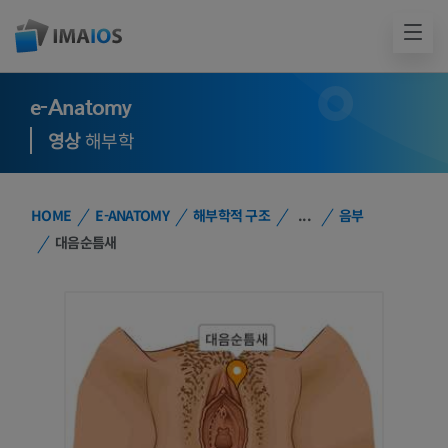
e-Anatomy
영상
해부학
HOME
E-ANATOMY
해부학적 구조
...
음부
대음순틈새