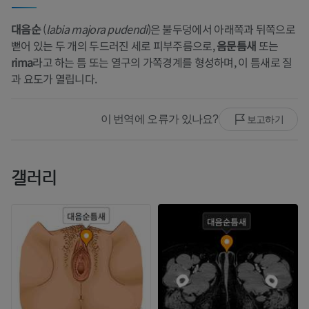
대음순
(
labia majora pudendi
)은 불두덩에서 아래쪽과 뒤쪽으로
뻗어 있는 두 개의 두드러진 세로 피부주름으로,
음문틈새
또는
rima
라고 하는 틈 또는 열구의 가쪽경계를 형성하며, 이 틈새로 질
과 요도가 열립니다.
이 번역에 오류가 있나요?
보고하기
갤러리