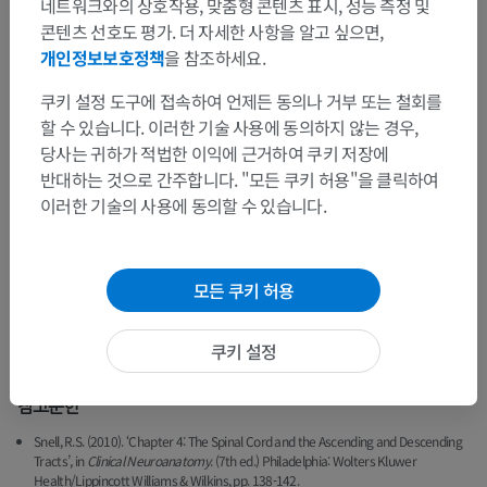
네트워크와의 상호작용, 맞춤형 콘텐츠 표시, 성능 측정 및
다.
콘텐츠 선호도 평가. 더 자세한 사항을 알고 싶으면,
개인정보보호정책
을 참조하세요.
엉치부위
: 절전부교감신경섬유를 발생시키며, 방광 조절 및 장
운동과 같은 "휴식 및 소화" 기능에 관여합니다.
쿠키 설정 도구에 접속하여 언제든 동의나 거부 또는 철회를
할 수 있습니다. 이러한 기술 사용에 동의하지 않는 경우,
회색맞교차와 중심관
:
당사는 귀하가 적법한 이익에 근거하여 쿠키 저장에
척수 회색질의 오른쪽과 왼쪽 절반은 가로 방향으로 이어지는
반대하는 것으로 간주합니다. "모든 쿠키 허용"을 클릭하여
회색
에 의해 연결됩니다. 회색맞교차의 중심에 위치한 중심관은
이러한 기술의 사용에 동의할 수 있습니다.
맞교차
뇌척수액(CSF)을 포함하며, 뇌척수액의 순환을 돕는 섬모를 가진
특수 세포인 뇌실막세포로 내벽이 이루어져 있습니다.
모든 쿠키 허용
이 번역에 오류가 있나요?
보고하기
쿠키 설정
참고문헌
Snell, R.S. (2010). ‘Chapter 4: The Spinal Cord and the Ascending and Descending
Tracts’, in
Clinical Neuroanatomy
. (7th ed.) Philadelphia: Wolters Kluwer
Health/Lippincott Williams & Wilkins, pp. 138-142.