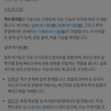
구조적 구성
:
척수회색질
은 기둥으로 구성되며, 이는 기능과 위치에 따라 더 세분
됩니다. 여기에는
,
, 그리고 특정
앞회색기둥(뿔)
뒤회색기둥(뿔)
분절에서만 존재하는
이 포함됩니다. 이 부위들
가쪽회색기둥(뿔)
은 함께 감각 입력, 운동 출력, 자율 기능을 매개합니다.
앞회색기둥(뿔):
앞회색기둥은 주로 다극운동신경세포를 포함하며, 척수신경의 앞
뿌리를 통해 뼈대근육에 운동 명령을 전달하는 역할을 합니다. 앞회
색기둥 내의 신경세포는 기능에 따라 세 군으로 구성됩니다:
안쪽군
: 척수 전체에 걸쳐 존재합니다. 호흡에 관여하는 갈비사
이근과 자세 및 운동에 사용되는 배근육을 포함하여 목과 몸통의
뼈대근육을 지배합니다.
중간군
: 특정 목분절 및 허리엉치분절에서만 발견됩니다. 주요
핵으로는
(C3-C5)이 있으며, 이는 가로막을 조
a)-가로막신경핵