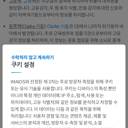
고유핵
:
은 아교질의 앞쪽에 위치하며 뒤뿔의 대부분을
고유핵
형성합니다. 고유감각, 두 점 촉각 식별, 진동 감각에 대한 신호와
같이 뒤백색기둥으로부터의 정보를 처리합니다.
등쪽핵(Clarke 기둥)
:
은 C8에서 L3까지 뒤기둥의 바
Clarke 기둥
닥에서 발견됩니다. 주로 근육방추와 힘줄기관으로부터의 고유
감각 정보를 처리하며, 이 정보는 운동 협응을 위해 소뇌로 중계
됩니다. 이는 척수소뇌로의 일부를 형성합니다.
수락하지 않고 계속하기
내장들신경핵
: Clarke 기둥의 가쪽에 위치하며, T1에서 L3까지
쿠키 설정
뻗어 있습니다. 내장(속장기)으로부터의 감각 입력을 받아 처리
합니다.
IMAIOS와 선정된 제 3자는 주로 방문자 측정을 위해 쿠키
가쪽회색기둥(뿔):
또는 유사 기술을 사용합니다. 쿠키는 디바이스의 특성 뿐만
가쪽회색기둥은 척수의 가슴부위(T1-L2/3)와 엉치부위(S2-S4)에
아니라 특정 개인 데이터(예: IP 주소, 탐색, 사용 또는
서만 존재하며, 자율신경계통에서 중요한 역할을 합니다.
위치데이터, 고유 식별자)와 같은 정보를 분석하고 저장할 수
있게 합니다. 이 데이터는 다음 과 같은 목적을 위해
가슴부위 및 위허리부위
: 절전교감신경섬유를 발생시키는 중간
처리됩니다: 사용자 경험 및/또는 콘텐츠 제공, 제품 및
가쪽세포기둥을 포함합니다. 이 섬유들은 궁극적으로 심장박동
서비스의 분석과 개선, 방문자 수 측정 및 분석, 소셜
수 증가나 동공 확장과 같은 "싸움 또는 도주" 반응을 조절합니