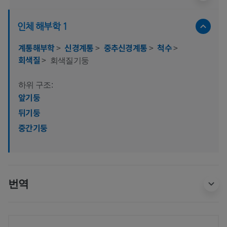
인체 해부학 1
계통해부학
>
신경계통
>
중추신경계통
>
척수
>
회색질
>
회색질기둥
하위 구조:
앞기둥
뒤기둥
중간기둥
번역