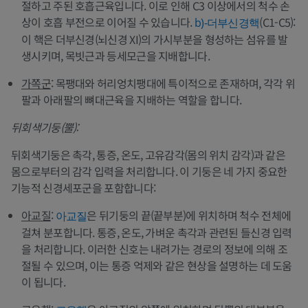
절하고 주된 호흡근육입니다. 이로 인해 C3 이상에서의 척수 손
상이 호흡 부전으로 이어질 수 있습니다.
(C1-C5):
b)-더부신경핵
이 핵은 더부신경(뇌신경 XI)의 가시부분을 형성하는 섬유를 발
생시키며, 목빗근과 등세모근을 지배합니다.
가쪽군
: 목팽대와 허리엉치팽대에 특이적으로 존재하며, 각각 위
팔과 아래팔의 뼈대근육을 지배하는 역할을 합니다.
뒤회색기둥(뿔):
뒤회색기둥은 촉각, 통증, 온도, 고유감각(몸의 위치 감각)과 같은
몸으로부터의 감각 입력을 처리합니다. 이 기둥은 네 가지 중요한
기능적 신경세포군을 포함합니다:
아교질
:
은 뒤기둥의 끝(끝부분)에 위치하며 척수 전체에
아교질
걸쳐 분포합니다. 통증, 온도, 가벼운 촉각과 관련된 들신경 입력
을 처리합니다. 이러한 신호는 내려가는 경로의 정보에 의해 조
절될 수 있으며, 이는 통증 억제와 같은 현상을 설명하는 데 도움
이 됩니다.