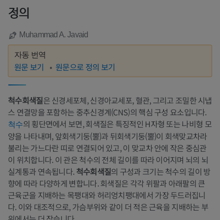
정의
Muhammad A. Javaid
자동 번역
원문 보기
원문으로 정의 보기
척수회색질
은 신경세포체, 신경아교세포, 혈관, 그리고 조밀한 시냅
스 연결망을 포함하는 중추신경계(CNS)의 핵심 구성 요소입니다.
의 횡단면에서 보면, 회색질은 특징적인 H자형 또는 나비형 모
척수
양을 나타내며, 앞회색기둥(뿔)과 뒤회색기둥(뿔)이 회색맞교차라
불리는 가느다란 띠로 연결되어 있고, 이 맞교차 안에 작은 중심관
이 위치합니다. 이 관은 척수의 전체 길이를 따라 이어지며 뇌의 뇌
실계통과 연속됩니다.
척수회색질
의 구성과 크기는 척수의 길이 방
향에 따라 다양하게 변합니다. 회색질은 각각 위팔과 아래팔의 큰
근육군을 지배하는 목팽대와 허리엉치팽대에서 가장 두드러집니
다. 이와 대조적으로, 가슴부위와 같이 더 적은 근육을 지배하는 부
위에서는 더 작습니다.