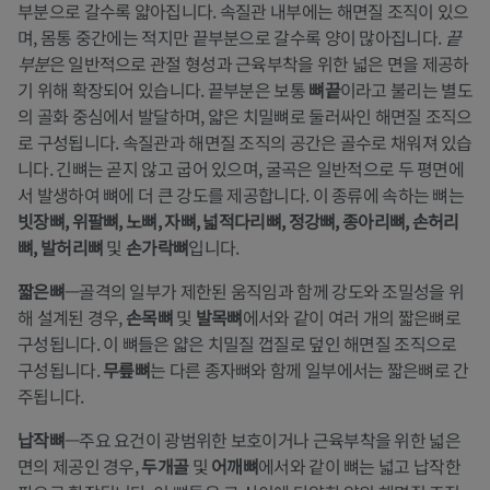
부분으로 갈수록 얇아집니다. 속질관 내부에는 해면질 조직이 있으
며, 몸통 중간에는 적지만 끝부분으로 갈수록 양이 많아집니다.
끝
부분
은 일반적으로 관절 형성과 근육부착을 위한 넓은 면을 제공하
기 위해 확장되어 있습니다. 끝부분은 보통
뼈끝
이라고 불리는 별도
의 골화 중심에서 발달하며, 얇은 치밀뼈로 둘러싸인 해면질 조직으
로 구성됩니다. 속질관과 해면질 조직의 공간은 골수로 채워져 있습
니다. 긴뼈는 곧지 않고 굽어 있으며, 굴곡은 일반적으로 두 평면에
서 발생하여 뼈에 더 큰 강도를 제공합니다. 이 종류에 속하는 뼈는
빗장뼈, 위팔뼈, 노뼈, 자뼈, 넓적다리뼈, 정강뼈, 종아리뼈, 손허리
뼈, 발허리뼈
및
손가락뼈
입니다.
짧은뼈
—골격의 일부가 제한된 움직임과 함께 강도와 조밀성을 위
해 설계된 경우,
손목뼈
및
발목뼈
에서와 같이 여러 개의 짧은뼈로
구성됩니다. 이 뼈들은 얇은 치밀질 껍질로 덮인 해면질 조직으로
구성됩니다.
무릎뼈
는 다른 종자뼈와 함께 일부에서는 짧은뼈로 간
주됩니다.
납작뼈
—주요 요건이 광범위한 보호이거나 근육부착을 위한 넓은
면의 제공인 경우,
두개골
및
어깨뼈
에서와 같이 뼈는 넓고 납작한