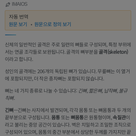
IMAIOS
자동 번역
원문 보기
원문으로 정의 보기
신체의 일반적인 골격은 주로 일련의 뼈들로 구성되며, 특정 부위에
서는 연골 조각들로 보완됩니다. 골격의 뼈부분을
골격(skeleton)
이라고 합니다.
성인의 골격에는 206개의 독립된 뼈가 있습니다. 무릎뼈는 이 열거
에 포함되지만, 더 작은 종자뼈는 포함되지 않습니다.
뼈는 네 가지 종류로 나눌 수 있습니다:
긴뼈, 짧은뼈, 납작뼈, 불규
칙뼈.
긴뼈
—긴뼈는 사지에서 발견되며, 각각 몸통 또는 뼈몸통과 두 개의
끝부분으로 구성됩니다.
몸통
또는
뼈몸통
은 원통형이며,
속질관
이
라고 불리는 중앙 공간이 있습니다. 벽은 치밀하고 조밀한 조직으로
구성되어 있으며, 몸통의 중간 부분에서 상당한 두께를 가지지만 끝