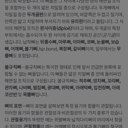
판으로 확장됩니다. 이 뼈들은 그 사이에 다양한 양의 해면질 조직
을 포함하는 두 개의 얇은 치밀질 층으로 구성됩니다. 두개뼈에서
치밀질 층은
두개골판
으로 알려져 있으며, 바깥쪽은 두껍고 질기며,
안쪽은 얇고 치밀하며 부서지기 쉬워
유리판
이라고 불립니다. 그 사
이의 해면질 조직은
판사이층(diploë)
이라고 하며, 두개골의 특정
부위에서는 흡수되어 두 판 사이에 공기로 채워진 공간(
공기굴
)이
생깁니다. 납작뼈는
뒤통수뼈, 마루뼈, 이마뼈, 코뼈, 눈물뼈, 보습
뼈, 어깨뼈, 볼기뼈
(
hip bone
),
복장뼈, 갈비뼈
이며, 일부에서는
무
릎뼈
도 포함됩니다.
불규칙뼈
—불규칙뼈는 특이한 형태로 인해 앞서 언급한 분류에 포
함될 수 없는 뼈들입니다. 이 뼈들은 얇은 치밀뼈 층 안에 둘러싸인
해면질 조직으로 구성됩니다. 불규칙뼈는
척추뼈, 엉치뼈, 꼬리뼈,
관자뼈, 나비뼈, 벌집뼈, 광대뼈, 위턱뼈, 아래턱뼈, 입천장뼈, 아래
코선반
및
목뿔뼈
입니다.
뼈의 표면
—뼈의 표면을 살펴보면 특정 융기와 함몰이 관찰됩니다.
이러한 융기와 함몰은 관절성과 비관절성의 두 가지 종류가 있습니
다.
관절융기
의 뚜렷한 예는 위팔뼈와 넓적다리뼈의 머리에서 찾을
수 있으며,
관절함몰
의 예는 어깨뼈의 접시오목과 볼기뼈의 절구에