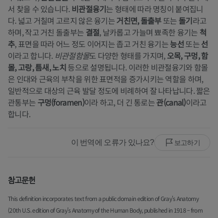
서 찾을 수 있습니다.
비관절융기
는 형태에 따라 명칭이 붙여집니
다. 넓고 거칠며 고르지 않은 융기는
거친면, 돌출부
또는
돌기
라고
하며, 작고 거친 돌출부는
결절
, 날카롭고 가늘며 뾰족한 융기는
척
추
, 표면을 따라 어느 정도 이어지는 좁고 거친 융기는
능선
또는
선
이라고 합니다.
비관절함몰
도 다양한 형태를 가지며,
오목, 구멍, 함
몰, 고랑, 틈새, 노치
등으로 설명됩니다. 이러한 비관절융기와 함몰
은 인대와 근육의 부착을 위한 표면적을 증가시키는 역할을 하며,
일반적으로 대상의 근육 발달 정도에 비례하여 잘 나타납니다. 짧은
관통부는
구멍(foramen)
이라 하고, 더 긴 통로는
관(canal)
이라고
합니다.
이 번역에 오류가 있나요?
보고하기
참고문헌
This definition incorporates text from a public domain edition of Gray's Anatomy
(20th U.S. edition of Gray's Anatomy of the Human Body, published in 1918 – from