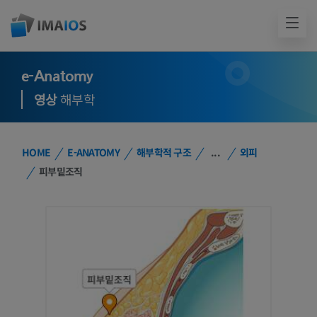
e-Anatomy
영상
해부학
HOME
E-ANATOMY
해부학적 구조
...
외피
피부밑조직