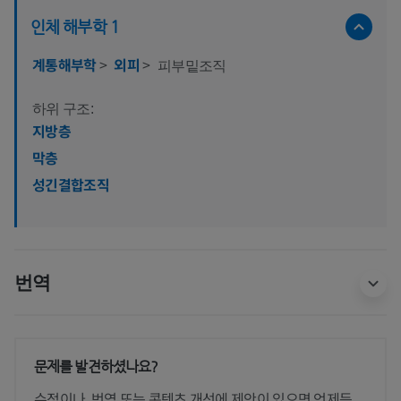
인체 해부학 1
계통해부학
>
외피
>
피부밑조직
하위 구조:
지방층
막층
성긴결합조직
번역
문제를 발견하셨나요?
수정이나, 번역 또는 콘텐츠 개선에 제안이 있으면 언제든