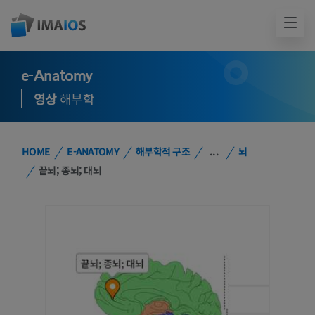
e-Anatomy
영상
해부학
HOME
E-ANATOMY
해부학적 구조
...
뇌
끝뇌; 종뇌; 대뇌