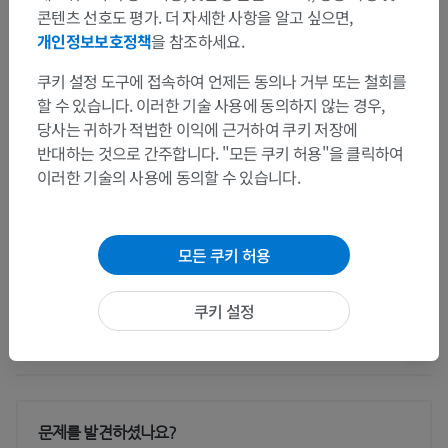
끝뇌; 종뇌; 대뇌
콘텐츠 선호도 평가. 더 자세한 사항을 알고 싶으면,
개인정보보호정책
을 참조하세요.
하위 구조:
일반용어
쿠키 설정 도구에 접속하여 언제든 동의나 거부 또는 철회를
할 수 있습니다. 이러한 기술 사용에 동의하지 않는 경우,
대뇌반구
당사는 귀하가 적법한 이익에 근거하여 쿠키 저장에
브로드만영역
반대하는 것으로 간주합니다. "모든 쿠키 허용"을 클릭하여
앞뇌바닥
이러한 기술의 사용에 동의할 수 있습니다.
바닥핵
화학특성세포무리
모든 쿠키 허용
쿠키 설정
번역
문제를 발견하셨나요?