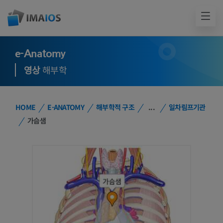
e-Anatomy
영상
해부학
HOME
E-ANATOMY
해부학적 구조
...
일차림프기관
가슴샘