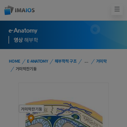
e-Anatomy
영상
해부학
HOME
E-ANATOMY
해부학적 구조
...
거미막
거미막잔기둥