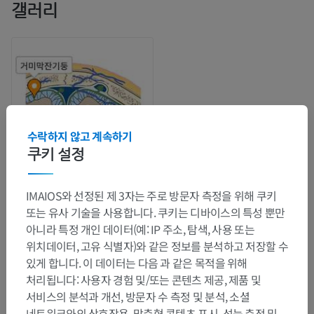
갤러리
수락하지 않고 계속하기
쿠키 설정
IMAIOS와 선정된 제 3자는 주로 방문자 측정을 위해 쿠키
또는 유사 기술을 사용합니다. 쿠키는 디바이스의 특성 뿐만
해부학적 계층
아니라 특정 개인 데이터(예: IP 주소, 탐색, 사용 또는
위치데이터, 고유 식별자)와 같은 정보를 분석하고 저장할 수
있게 합니다. 이 데이터는 다음 과 같은 목적을 위해
인체 해부학 2
처리됩니다: 사용자 경험 및/또는 콘텐츠 제공, 제품 및
인체
>
통합계통
>
신경계통
>
중추신경계통
>
서비스의 분석과 개선, 방문자 수 측정 및 분석, 소셜
뇌척수막
>
연질뇌척수막
>
거미막
>
네트워크와의 상호작용, 맞춤형 콘텐츠 표시, 성능 측정 및
거미막잔기둥