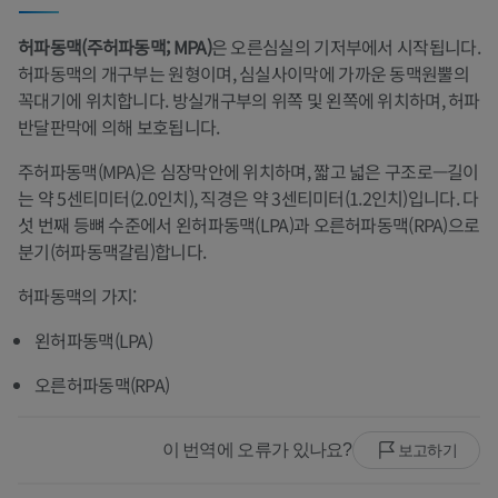
허파동맥(주허파동맥; MPA)
은 오른심실의 기저부에서 시작됩니다.
허파동맥의 개구부는 원형이며, 심실사이막에 가까운 동맥원뿔의
꼭대기에 위치합니다. 방실개구부의 위쪽 및 왼쪽에 위치하며, 허파
반달판막에 의해 보호됩니다.
주허파동맥(MPA)은 심장막안에 위치하며, 짧고 넓은 구조로—길이
는 약 5센티미터(2.0인치), 직경은 약 3센티미터(1.2인치)입니다. 다
섯 번째 등뼈 수준에서 왼허파동맥(LPA)과 오른허파동맥(RPA)으로
분기(허파동맥갈림)합니다.
허파동맥의 가지:
왼허파동맥(LPA)
오른허파동맥(RPA)
이 번역에 오류가 있나요?
보고하기