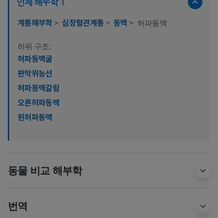
인체 해부학 1
계통해부학
>
심장혈관계통
>
동맥
>
허파동맥
하위 구조:
허파동맥굴
판막위능선
허파동맥갈림
오른허파동맥
왼허파동맥
동물 비교 해부학
번역