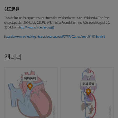
참고문헌
This definition incorporates text from the wikipedia website - Wikipedia: The free
encyclopedia. (2004, July 22). FL: Wikimedia Foundation, Inc. Retrieved August 10,
2004, from
http://www.wikipedia.org
https://www.med-ed.virginia.edu/courses/rad/CTPA/02anat/anat-01-01.html
갤러리