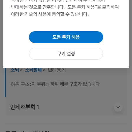
반대하는 것으로 간주합니다. "모든 쿠키 허용"을 클릭하여
이러한 기술의 사용에 동의할 수 있습니다.
해부학적 계층
모든 쿠키 허용
인체 해부학 2
쿠키 설정
인체
>
통합계통
>
신경계통
>
중추신경계통
>
뇌
>
소뇌
>
소뇌벌레
>
벌레융기
이 부위는 하위 해부 구조가 없습니다
하위 구조:
인체 해부학 1