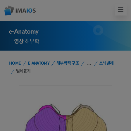
e-Anatomy
영상
해부학
HOME
E-ANATOMY
해부학적 구조
...
소뇌벌레
벌레융기