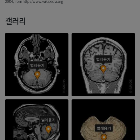
2004, from http://www.wikipedia.org
갤러리