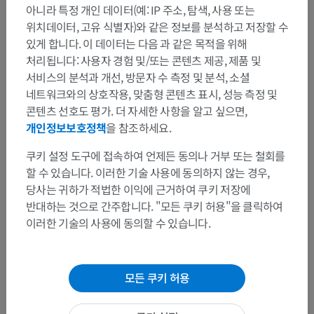
곧창자: 잘록창자띠가 펼쳐져 연속적인 세로층을 형성합니다.
아니라 특정 개인 데이터(예: IP 주소, 탐색, 사용 또는
위치데이터, 고유 식별자)와 같은 정보를 분석하고 저장할 수
항문관: 돌림층이 두꺼워져 속항문조임근을 형성합니다.
있게 합니다. 이 데이터는 다음 과 같은 목적을 위해
곧창자꼬리뼈근육: 꼬리뼈를 항문관과 곧창자의 세로근육층에
처리됩니다: 사용자 경험 및/또는 콘텐츠 제공, 제품 및
연결합니다.
서비스의 분석과 개선, 방문자 수 측정 및 분석, 소셜
네트워크와의 상호작용, 맞춤형 콘텐츠 표시, 성능 측정 및
콘텐츠 선호도 평가. 더 자세한 사항을 알고 싶으면,
이 번역에 오류가 있나요?
보고하기
개인정보보호정책
을 참조하세요.
쿠키 설정 도구에 접속하여 언제든 동의나 거부 또는 철회를
할 수 있습니다. 이러한 기술 사용에 동의하지 않는 경우,
참고문헌
당사는 귀하가 적법한 이익에 근거하여 쿠키 저장에
Azzouz LL, Sharma S. Physiology, Large Intestine. [Updated 2023 Jul 31]. In:
반대하는 것으로 간주합니다. "모든 쿠키 허용"을 클릭하여
StatPearls [Internet]. Treasure Island (FL): StatPearls Publishing; 2026 Jan.
Available from:
이러한 기술의 사용에 동의할 수 있습니다.
https://www.ncbi.nlm.nih.gov/books/NBK507857/
Standring, S. (2015)
Grays Anatomy: The Anatomical Basis of Clinical Practice
.
41st edn. London: Churchill Livingstone Elsevier. Chapter 66, Large intestine.
모든 쿠키 허용
갤러리