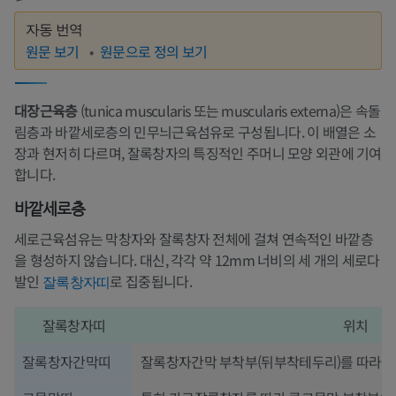
자동 번역
원문 보기
원문으로 정의 보기
대장근육층
(tunica muscularis 또는 muscularis externa)은 속돌
림층과 바깥세로층의 민무늬근육섬유로 구성됩니다. 이 배열은 소
장과 현저히 다르며, 잘록창자의 특징적인 주머니 모양 외관에 기여
합니다.
바깥세로층
세로근육섬유는 막창자와 잘록창자 전체에 걸쳐 연속적인 바깥층
을 형성하지 않습니다. 대신, 각각 약 12mm 너비의 세 개의 세로다
발인
로 집중됩니다.
잘록창자띠
잘록창자띠
위치
잘록창자간막띠
잘록창자간막 부착부(뒤부착테두리)를 따라 