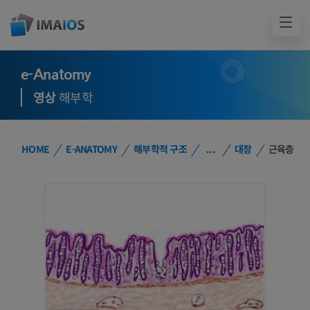
e-Anatomy
영상
해부학
HOME
E-ANATOMY
해부학적 구조
...
대장
근육층