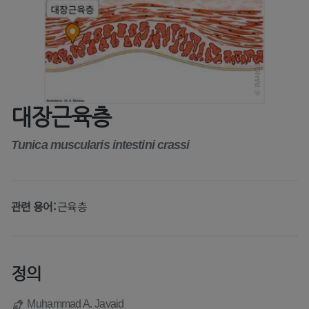
대장근육층
Tunica muscularis intestini crassi
관련 용어:
근육층
정의
Muhammad A. Javaid