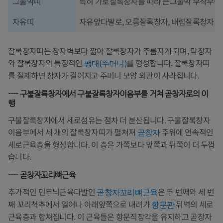
그물막띠
특히 가로잘록창자를 따라 큰그물막 부착부에
자유띠
자유앞다발로, 오름잘록창자, 내림잘록창자,
잘록창자띠는 창자벽보다 짧아 잘록창자가 주름지게 되며, 막창자
와 잘록창자의 특징적인
를 형성합니다. 잘록창자띠
팽대(주머니)
를 절제하면 창자가 길어지고 주머니 모양 외관이 사라집니다.
---- 구불잘록창자에서 구불잘록창자이음부를 거쳐 곧창자로의 이
행
구불잘록창자에서 세로섬유는 점차 더 분산됩니다. 구불잘록창자
이음부에서 세 개의 잘록창자띠가 펼쳐져
주위에 연속적인
곧창자
세로근육층을 형성합니다. 이 층은 가쪽보다 앞쪽과 뒤쪽이 더 두껍
습니다.
---- 곧창자꼬리뼈근육
추가적인 민무늬근육다발인
은 두 번째와 세 번
곧창자꼬리뼈근육
째 꼬리척추에서 일어나 아래앞쪽으로 내려가
뒤벽의 세로
항문관
근육층과 합쳐집니다. 이 근육들은 항문직장각을 유지하고 곧창자