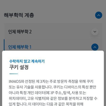
해부학적 계층
인체 해부학 2
인체 해부학 1
계통해부학
>
근육계통
>
힘줄집과 윤활주머니
>
수락하지 않고 계속하기
다리힘줄집
>
종아리발목힘줄집
쿠키 설정
하위 구조:
종아리근온힘줄집
IMAIOS와 선정된 제 3자는 주로 방문자 측정을 위해 쿠키
또는 유사 기술을 사용합니다. 쿠키는 디바이스의 특성 뿐만
바닥쪽긴종아리힘줄집
아니라 특정 개인 데이터(예: IP 주소, 탐색, 사용 또는
위치데이터, 고유 식별자)와 같은 정보를 분석하고 저장할 수
있게 합니다. 이 데이터는 다음 과 같은 목적을 위해