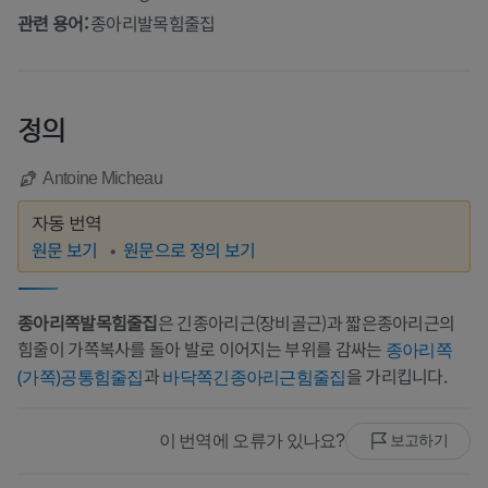
관련 용어:
종아리발목힘줄집
정의
Antoine Micheau
자동 번역
원문 보기
원문으로 정의 보기
종아리쪽발목힘줄집
은 긴종아리근(장비골근)과 짧은종아리근의
힘줄이 가쪽복사를 돌아 발로 이어지는 부위를 감싸는
종아리쪽
과
을 가리킵니다.
(가쪽)공통힘줄집
바닥쪽긴종아리근힘줄집
이 번역에 오류가 있나요?
보고하기