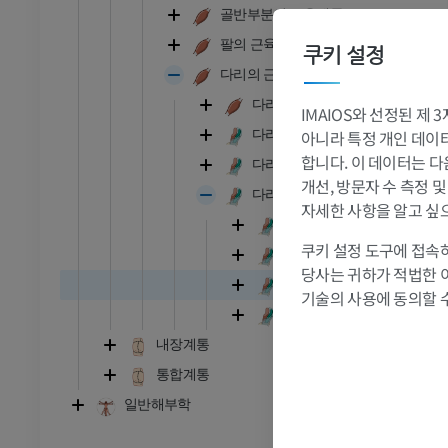
골반부분의 근육계통
RI
발목 MRI
팔의 근육계통
쿠키 설정
MRI
다리의 근육계통
프리미엄
다리근육
IMAIOS와 선정된 제
아니라 특정 개인 데이터(
다리근막
관절조영 CT
발앞부 MRI
합니다. 이 데이터는 다
절
MRI
다리윤활주머니
개선, 방문자 수 측정 
프리미엄
다리힘줄집
자세한 사항을 알고 싶
앞쪽발목힘줄집
쿠키 설정 도구에 접속하
RI
다리 MRI
안쪽발목힘줄집
MRI
당사는 귀하가 적법한 
종아리쪽발목힘줄집
기술의 사용에 동의할 
프리미엄
발가락힘줄집
내장계통
방사선 촬영
다리 방사선 촬영
통합계통
 사진
방사선 사진
일반해부학
무료