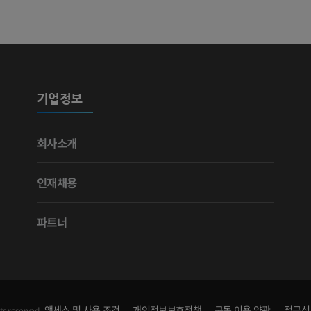
사진
CT
프리미엄
프리미엄
다리 동맥 및
CT
기업정보
무료
다리 혈관조
회사소개
혈관조영
무료
인재채용
파트너
액세스 및 사용 조건
개인정보보호정책
구독 이용 약관
접근성
ts reserved