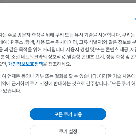
팔 MRI
다리
MRI
삽화
프리미엄
프리미엄
 3자는 주로 방문자 측정을 위해 쿠키 또는 유사 기술을 사용합니다. 쿠키
예: IP 주소, 탐색, 사용 또는 위치데이터, 고유 식별자)와 같은 정보를
어깨 MRI
다리 방사선 
음 과 같은 목적을 위해 처리됩니다: 사용자 경험 및/또는 콘텐츠 제공, 
MRI
방사선 사진
및 분석, 소셜 네트워크와의 상호작용, 맞춤형 콘텐츠 표시, 성능 측정 및 콘
프리미엄
무료
으면,
개인정보보호정책
을 참조하세요.
여 언제든 동의나 거부 또는 철회를 할 수 있습니다. 이러한 기술 사용에
손목 MRI
다리 MRI
MRI
MRI
이익에 근거하여 쿠키 저장에 반대하는 것으로 간주합니다. "모든 쿠키 
수 있습니다.
프리미엄
프리미엄
팔꿈치 MRI
엉덩이 MRI
모든 쿠키 허용
MRI
MRI
프리미엄
프리미엄
쿠키 설정