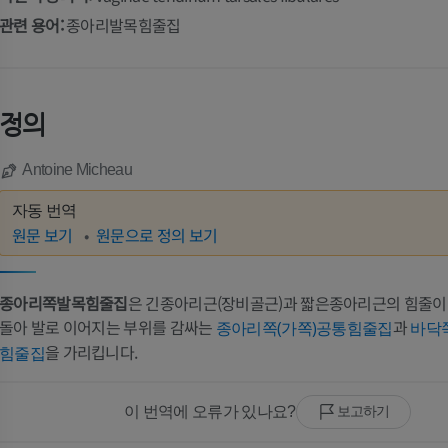
관련 용어:
종아리발목힘줄집
정의
Antoine Micheau
자동 번역
원문 보기
원문으로 정의 보기
종아리쪽발목힘줄집
은 긴종아리근(장비골근)과 짧은종아리근의 힘줄이
돌아 발로 이어지는 부위를 감싸는
과
종아리쪽(가쪽)공통힘줄집
바닥
을 가리킵니다.
힘줄집
이 번역에 오류가 있나요?
보고하기
팔
다리