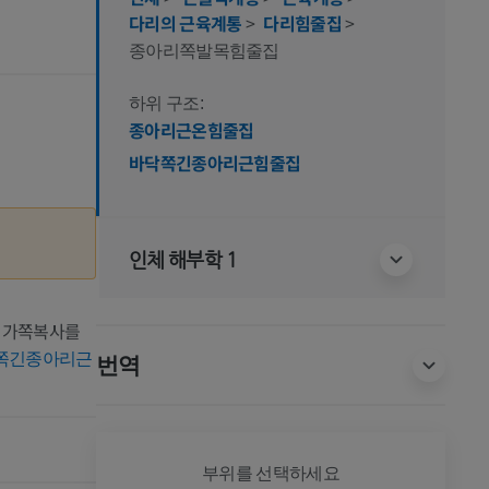
다리의 근육계통
>
다리힘줄집
>
종아리쪽발목힘줄집
하위 구조:
종아리근온힘줄집
바닥쪽긴종아리근힘줄집
인체 해부학 1
 가쪽복사를
쪽긴종아리근
번역
전신
부위를 선택하세요