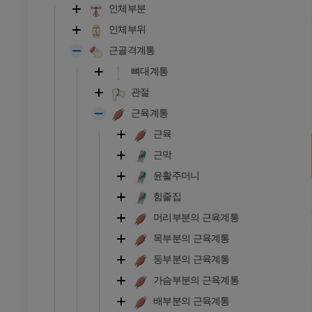
인체부분
인체부위
근골격계통
뼈대계통
관절
근육계통
근육
근막
윤활주머니
힘줄집
머리부분의 근육계통
목부분의 근육계통
등부분의 근육계통
가슴부분의 근육계통
발목 - 발
배부분의 근육계통