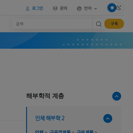
로그인
문의
언어
구독
해부학적 계층
인체 해부학 2
인체
>
근골격계통
>
근육계통
>