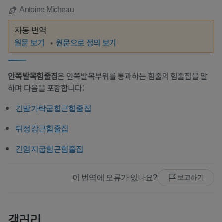
Antoine Micheau
자동 번역
원문 보기
원문으로 정의 보기
안쪽발목힘줄집
은 안쪽발목부위를 통과하는 힘줄의 힘줄집을 말
하며 다음을 포함합니다:
긴발가락굽힘근힘줄집
뒤정강근힘줄집
긴엄지굽힘근힘줄집
이 번역에 오류가 있나요?
보고하기
갤러리