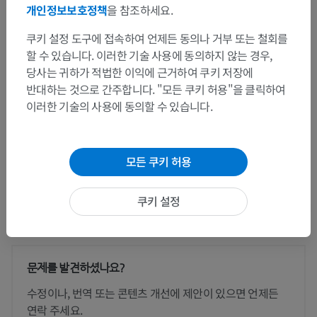
개인정보보호정책
을 참조하세요.
계통해부학
>
근육계통
>
힘줄집과 윤활주머니
>
다리힘줄집
>
안쪽발목힘줄집
쿠키 설정 도구에 접속하여 언제든 동의나 거부 또는 철회를
할 수 있습니다. 이러한 기술 사용에 동의하지 않는 경우,
하위 구조:
당사는 귀하가 적법한 이익에 근거하여 쿠키 저장에
긴발가락굽힘근힘줄집
반대하는 것으로 간주합니다. "모든 쿠키 허용"을 클릭하여
뒤정강근힘줄집
이러한 기술의 사용에 동의할 수 있습니다.
긴엄지굽힘근힘줄집
모든 쿠키 허용
쿠키 설정
번역
문제를 발견하셨나요?
수정이나, 번역 또는 콘텐츠 개선에 제안이 있으면 언제든
연락 주세요.