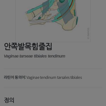
안쪽발목힘줄집
Vaginae tarseae tibiales tendinum
라틴어 동의어:
Vaginae tendinum tarsales tibiales
정의