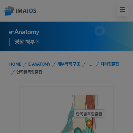
e-Anatomy
영상
해부학
HOME
E-ANATOMY
해부학적 구조
...
다리힘줄집
안쪽발목힘줄집