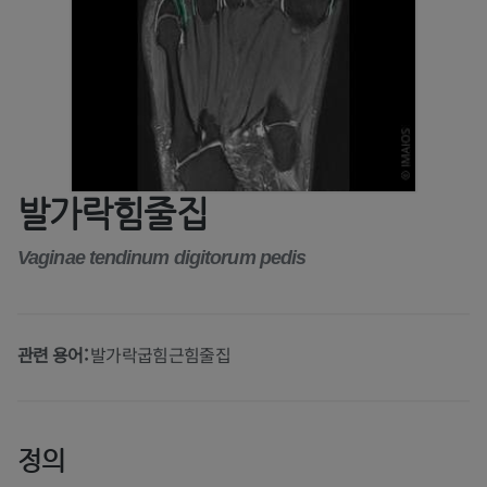
발가락힘줄집
Vaginae tendinum digitorum pedis
관련 용어:
발가락굽힘근힘줄집
정의