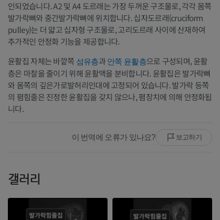
인되었습니다. A2 및 A4 도르래는 가장 두꺼운 구조물로, 각각 몸쪽
발가락뼈와 중간발가락뼈에 위치합니다. 십자도르래(cruciform
pulley)는 더 얇고 십자형 구조물로, 고리도르래 사이에 산재하여
추가적인 안정화 기능을 제공합니다.
윤활집 자체는 바깥쪽
과
으로 구성되며, 윤활
섬유층
안쪽 윤활층
층은 마찰을 줄이기 위해 윤활액을 분비합니다. 윤활집은 발가락뼈
와 몸쪽의 깊은가로발허리인대에 고정되어 있습니다. 발가락 등쪽
의 폄힘줄은 진정한 윤활집을 갖지 않으나, 폄장치에 의해 안정화됩
니다.
이 번역에 오류가 있나요?
보고하기
갤러리