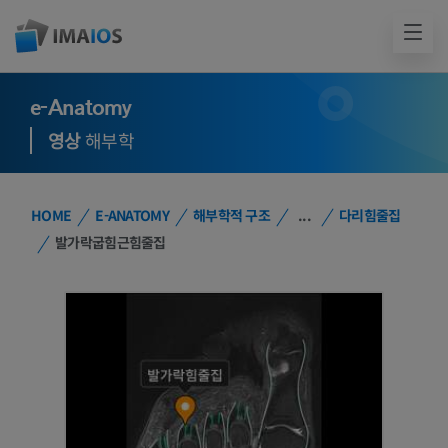
e-Anatomy
영상
해부학
HOME
E-ANATOMY
해부학적 구조
...
다리힘줄집
발가락굽힘근힘줄집