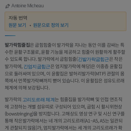
Antoine Micheau
자동 번역
원문 보기
원문으로 정의 보기
발가락힘줄집
은 굽힘힘줄이 발가락을 지나는 동안 이를 감싸는 특
수한 윤활구조물로, 윤활 기능을 제공하고 힘줄이 원활하게 활주할
수 있도록 합니다. 발가락에서 굽힘힘줄(
은 작은
긴발가락굽힘근
발가락에,
은 엄지발가락에 해당)은 이중층 윤활집
긴엄지굽힘근
으로 둘러싸여 있으며, 이 윤활집은 발허리발가락(MTP) 관절의 몸
쪽에서 먼쪽발가락뼈까지 뻗어 있습니다. 이 윤활집은 섬유도르래
체계에 의해 보강됩니다.
발가락의
는 힘줄집을 발가락뼈 및 인접 연조직
고리도르래 체계
에 고정하는 개별 섬유띠로 구성되어 있으며, 굽힘 시 활시위현상
(bowstringing)을 방지합니다. 고해상도 영상 연구 및 시신 연구를
통해 작은발가락에서는 네 개의 고리도르래(A1–A5, A5는 일관되
게 관찰되지 않음)가, 엄지발가락에서는 세 개의 고리도르래가 확