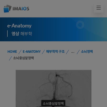
e-Anatomy
영상
해부학
HOME
E-ANATOMY
해부학적 구조
...
소뇌정맥
소뇌중심앞정맥