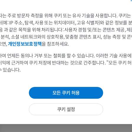
말 - 골학
방사선 사진
 3자는 주로 방문자 측정을 위해 쿠키 또는 유사 기술을 사용합니다. 쿠키
무료
예: IP 주소, 탐색, 사용 또는 위치데이터, 고유 식별자)와 같은 정보를
음 과 같은 목적을 위해 처리됩니다: 사용자 경험 및/또는 콘텐츠 제공, 
및 분석, 소셜 네트워크와의 상호작용, 맞춤형 콘텐츠 표시, 성능 측정 및 콘
말 - 앞발목
으면,
개인정보보호정책
을 참조하세요.
CT
프리미엄
여 언제든 동의나 거부 또는 철회를 할 수 있습니다. 이러한 기술 사용에
이익에 근거하여 쿠키 저장에 반대하는 것으로 간주합니다. "모든 쿠키 
말 - 근육학
수 있습니다.
삽화
프리미엄
모든 쿠키 허용
말 - 발굽
MRI
쿠키 설정
프리미엄
말 - 발가락 및 발굽