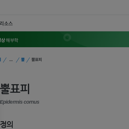
 리소스
영상
해부학
위
...
뿔
뿔표피
뿔표피
Epidermis cornus
정의