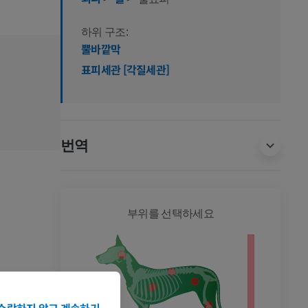
하위 구조:
뿔바깥막
표피세관 [각질세관]
번역
개 - 전
부위를 선택하세요
수락하지 않고 계속하기