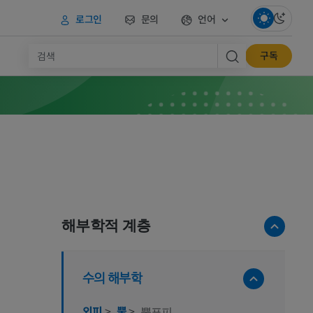
로그인
문의
언어
구독
해부학적 계층
수의 해부학
외피
>
뿔
>
뿔표피