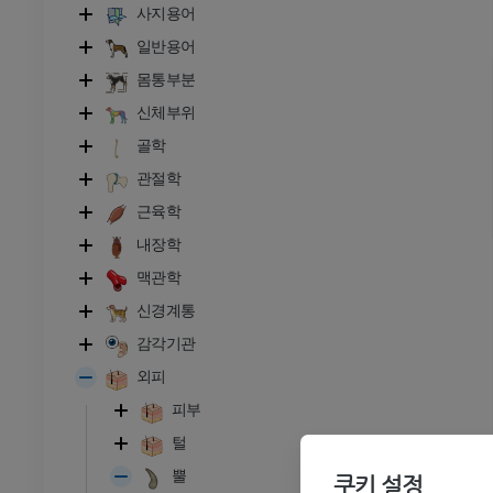
사지용어
일반용어
몸통부분
신체부위
골학
관절학
근육학
내장학
맥관학
신경계통
소
감각기관
외피
- 머리 및 목
황소와 암소 - 일반 해부학
피부
삽화
털
무료
뿔
쿠키 설정