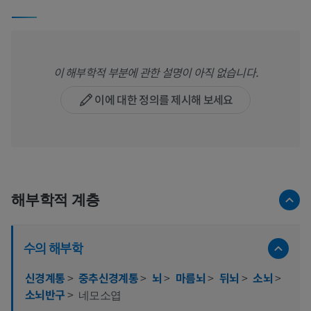
이 해부학적 부분에 관한 설명이 아직 없습니다.
이에 대한 정의를 제시해 보세요
해부학적 계층
수의 해부학
신경계통
>
중추신경계통
>
뇌
>
마름뇌
>
뒤뇌
>
소뇌
>
소뇌반구
>
네모소엽