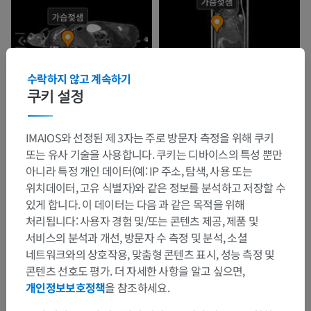
수락하지 않고 계속하기
쿠키 설정
IMAIOS와 선정된 제 3자는 주로 방문자 측정을 위해 쿠키
해부학적 계층
또는 유사 기술을 사용합니다. 쿠키는 디바이스의 특성 뿐만
아니라 특정 개인 데이터(예: IP 주소, 탐색, 사용 또는
위치데이터, 고유 식별자)와 같은 정보를 분석하고 저장할 수
수의 해부학
있게 합니다. 이 데이터는 다음 과 같은 목적을 위해
처리됩니다: 사용자 경험 및/또는 콘텐츠 제공, 제품 및
몸통부분
>
몸통
>
가슴
>
가슴젖샘
서비스의 분석과 개선, 방문자 수 측정 및 분석, 소셜
네트워크와의 상호작용, 맞춤형 콘텐츠 표시, 성능 측정 및
하위 구조:
콘텐츠 선호도 평가. 더 자세한 사항을 알고 싶으면,
젖꼭지 [유두]
개인정보보호정책
을 참조하세요.
가슴유방 - 앞, 머리쪽