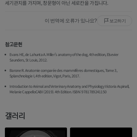
세기관지를 가지며, 창문형이 아닌 세로칸을 가집니다.
이 번역에 오류가 있나요?
보고하기
참고문헌
Evans HE, de Lahunta A. Miller’s anatomy of the dog, 4th edition, Elsevier
Saunders, St Louis, 2012.
Barone R. Anatomie comparée des mammifères domestiques, Tome 3,
Splanchnologie I, 4th edition, Vigot, Paris, 2017.
Introduction to Animal and Veterinary Anatomy and Physiology Victoria Aspinall,
Melanie CappelloCABI (2019). 4th Edition. ISBN: 9781789241150
갤러리