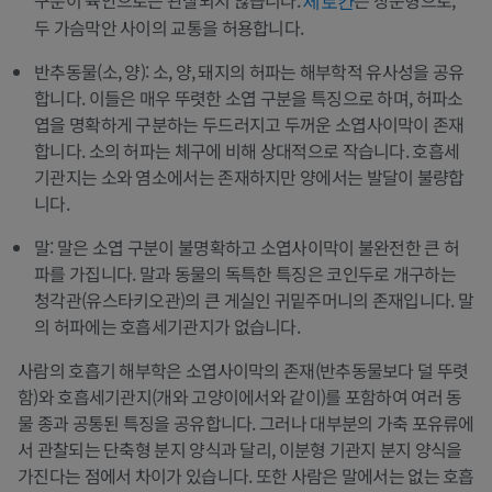
구분이 육안으로는 관찰되지 않습니다.
은 창문형으로,
세로칸
두 가슴막안 사이의 교통을 허용합니다.
반추동물(소, 양): 소, 양, 돼지의 허파는 해부학적 유사성을 공유
합니다. 이들은 매우 뚜렷한 소엽 구분을 특징으로 하며, 허파소
엽을 명확하게 구분하는 두드러지고 두꺼운 소엽사이막이 존재
합니다. 소의 허파는 체구에 비해 상대적으로 작습니다. 호흡세
기관지는 소와 염소에서는 존재하지만 양에서는 발달이 불량합
니다.
말: 말은 소엽 구분이 불명확하고 소엽사이막이 불완전한 큰 허
파를 가집니다. 말과 동물의 독특한 특징은 코인두로 개구하는
청각관(유스타키오관)의 큰 게실인 귀밑주머니의 존재입니다. 말
의 허파에는 호흡세기관지가 없습니다.
사람의 호흡기 해부학은 소엽사이막의 존재(반추동물보다 덜 뚜렷
함)와 호흡세기관지(개와 고양이에서와 같이)를 포함하여 여러 동
물 종과 공통된 특징을 공유합니다. 그러나 대부분의 가축 포유류에
서 관찰되는 단축형 분지 양식과 달리, 이분형 기관지 분지 양식을
가진다는 점에서 차이가 있습니다. 또한 사람은 말에서는 없는 호흡