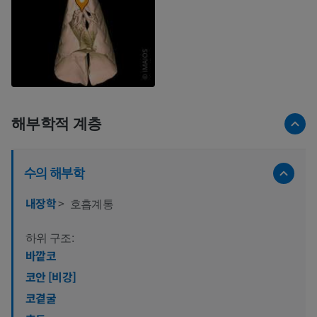
해부학적 계층
수의 해부학
내장학
>
호흡계통
하위 구조:
바깥코
코안 [비강]
코곁굴