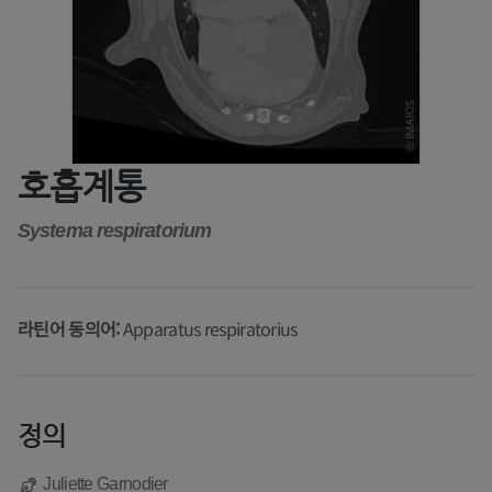
호흡계통
Systema respiratorium
라틴어 동의어:
Apparatus respiratorius
정의
Juliette Garnodier