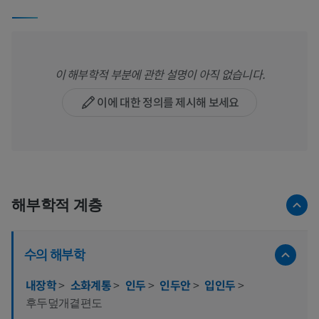
이 해부학적 부분에 관한 설명이 아직 없습니다.
이에 대한 정의를 제시해 보세요
해부학적 계층
수의 해부학
내장학
>
소화계통
>
인두
>
인두안
>
입인두
>
후두덮개곁편도