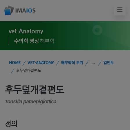
vet-Anatomy
수의학 영상
해부학
HOME
VET-ANATOMY
해부학적 부위
...
입인두
후두덮개곁편도
후두덮개곁편도
Tonsilla paraepiglottica
정의