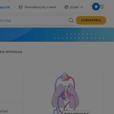
guj się
Skontaktuj się z nami
Języki
SUBSKRYBUJ
RTA ZSTĘPUJĄCA
ortae