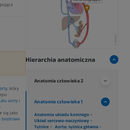
ępująca
Hierarchia anatomiczna
Anatomia człowieka 2
orty
, który
zepu
łuku aorty
i
Anatomia człowieka 1
a
 się jako
Anatomia układu kostnego
>
e biodrowe
Układ sercowo-naczyniowy
>
Tętnice
>
Aorta; tętnica główna
>