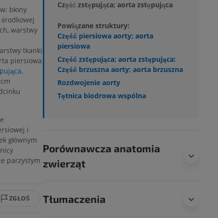
Część zstępująca; aorta zstępująca
tw: błony
y środkowej
Powiązane struktury:
ich, warstwy
Część piersiowa aorty; aorta
piersiowa
arstwy tkanki
Część zstępująca; aorta zstępująca:
rta piersiowa
Część brzuszna aorty; aorta brzuszna
ępująca
,
 cm
Rozdwojenie aorty
dcinku
Tętnica biodrowa wspólna
ce
rsiowej i
tek głównym
Porównawcza anatomia
nicy
kże parzystym
zwierząt
Tłumaczenia
ZGŁOŚ