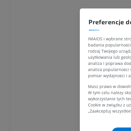
KOSTKA-STOPA
Preferencje d
MRI stawu
MRI stawu skokowego
owego
RM
IMAIOS i wybrane stro
PREMIUM
badania popularności 
UM
rodzaj Twojego urządz
użytkowania lub geolo
RM przodostopia
analiza i poprawa doś
afia TK kolana
RM
ram TK
analiza popularności 
PREMIUM
pomiar wydajności i a
UM
RM kończyny dolnej
Masz prawo w dowolny
czyny dolnej
RM
W tym celu należy sko
PREMIUM
wykorzystanie tych te
UM
Cookie w związku z uz
„Zaakceptuj wszystkie
RTG kończyny dolnej
ńczyny dolnej
Radiografia
rafia
ZA DARMO
RMO