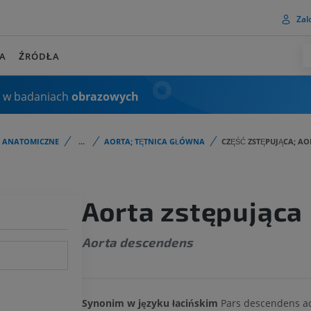
Zalo
A
ŹRÓDŁA
 w badaniach
obrazowych
I ANATOMICZNE
...
AORTA; TĘTNICA GŁÓWNA
CZĘŚĆ ZSTĘPUJĄCA; AO
Aorta zstępująca
Aorta descendens
Synonim w języku łacińskim
Pars descendens a