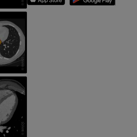
 nogi
kończyny