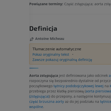
Powiązane terminy:
Część zstępująca; aorta zst
Definicja
Antoine Micheau
Tłumaczenie automatyczne
Pokaż oryginalny tekst
Zawsze pokazuj oryginalną definicję
Aorta zstępująca
jest definiowana jako odcinek
a
rozpoczyna się bezpośrednio dystalnie od przyc
początkowego
tętnicy podobojczykowej lewej
na
przebiega przez klatkę piersiową (
aorta piersiow
(zstępująca)
) do przepony, a następnie kontynuuje
część brzuszna aorty
aż do jej podziału na
tętnic
wspólne
.