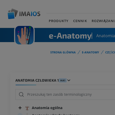
PRODUKTY
CENNIK
ROZWIĄZANI
e-Anatomy
Anatomia
STRONA GŁÓWNA
E-ANATOMY
CZĘŚC
ANATOMIA CZŁOWIEKA 1
HA1
Anatomia ogólna