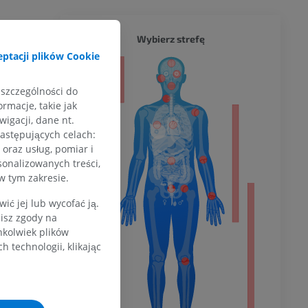
CAŁY O
Wybierz strefę
ptacji plików Cookie
a
 szczególności do
rmacje, takie jak
igacji, dane nt.
następujących celach:
dolnej
oraz usług, pomiar i
sonalizowanych treści,
w tym zakresie.
olnej
ć jej lub wycofać ją.
zisz zgody na
hkolwiek plików
 technologii, klikając
wu