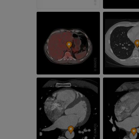
Fotografia
TK
PREMIUM
PREMIUM
Tętnice i kości
TK
ZA DARMO
Arteriografia 
dolnej
Angiografia
ZA DARMO