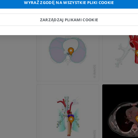
WYRAŹ ZGODĘ NA WSZYSTKIE PLIKI COOKIE
RM dłoni
RM
Obraz MRI sta
ZARZĄDZAJ PLIKAMI COOKIE
kolanowego
PREMIUM
RM
PREMIUM
RTG kończyny górnej
Radiografia
Artrografia TK
PREMIUM
Artrogram TK
PREMIUM
Kończyna górna
Ilustracje
RM kostki i koś
PREMIUM
RM
PREMIUM
Arteriografia kończyny
górnej
Angiografia
RM przodostop
RM
ZA DARMO
PREMIUM
Projekt Obrazowanie
Człowieka
Obraz CTA końc