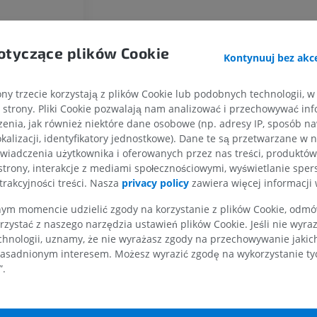
Galeria
KOŃCZYNA GÓRNA
KOŃCZYNA DOLNA
otyczące plików Cookie
Kontynuuj bez akce
RM kończyny górnej
Kończyna doln
RM
Ilustracje
ny trzecie korzystają z plików Cookie lub podobnych technologii, w
PREMIUM
PREMIUM
strony. Pliki Cookie pozwalają nam analizować i przechowywać info
enia, jak również niektóre dane osobowe (np. adresy IP, sposób naw
kalizacji, identyfikatory jednostkowe). Dane te są przetwarzane w 
RM obojczyka
RTG kończyny 
wiadczenia użytkownika i oferowanych przez nas treści, produktów 
RM
Radiografia
strony, interakcje z mediami społecznościowymi, wyświetlanie sper
PREMIUM
ZA DARMO
trakcyjności treści. Nasza
privacy policy
zawiera więcej informacji 
RM nadgarstka
RM kończyny d
m momencie udzielić zgody na korzystanie z plików Cookie, odmówi
RM
RM
rzystać z naszego narzędzia ustawień plików Cookie. Jeśli nie wyra
PREMIUM
PREMIUM
chnologii, uznamy, że nie wyrażasz zgody na przechowywanie jakic
asadnionym interesem. Możesz wyrazić zgodę na wykorzystanie tych
”.
RM łokcia
Obraz MRI sta
RM
biodrowego
RM
PREMIUM
PREMIUM