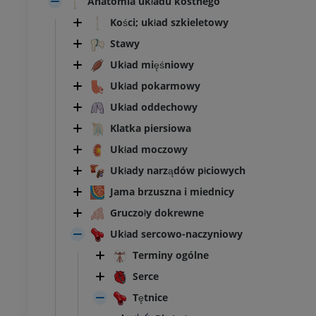
Anatomia układu kostnego
Kości; układ szkieletowy
Stawy
Układ mięśniowy
Układ pokarmowy
Układ oddechowy
Klatka piersiowa
Układ moczowy
Układy narządów płciowych
Jama brzuszna i miednicy
Gruczoły dokrewne
Układ sercowo-naczyniowy
Terminy ogólne
Serce
Tętnice