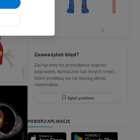
wu
‹
›
 kolana
Zauważyłeś błąd?
Zachęcamy do przesyłania sugestii
poprawek, tłumaczeń lub innych treści,
które przełożą się na lepszą jakość
ci stępu
materiałów.
Zgłoś problem
ia
POBIERZ APLIKACJĘ
zyny dolnej