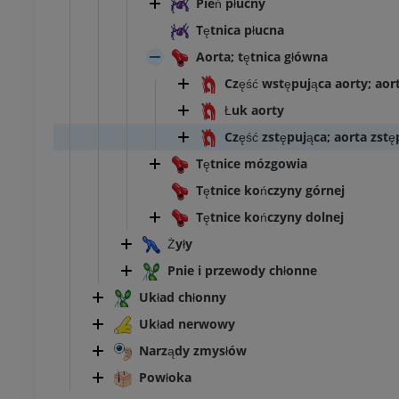
Pień płucny
Tętnica płucna
Aorta; tętnica główna
Część wstępująca aorty; aor
Łuk aorty
Część zstępująca; aorta zstę
Tętnice mózgowia
Tętnice kończyny górnej
Tętnice kończyny dolnej
Żyły
Pnie i przewody chłonne
Układ chłonny
Układ nerwowy
Narządy zmysłów
Powłoka