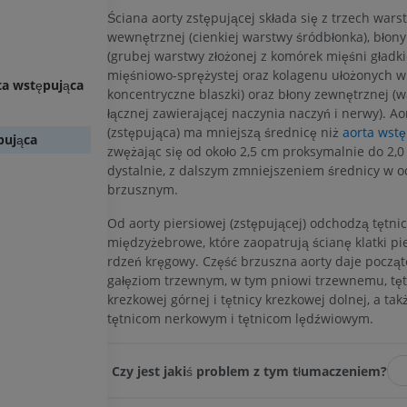
Ściana aorty zstępującej składa się z trzech wars
wewnętrznej (cienkiej warstwy śródbłonka), błon
(grubej warstwy złożonej z komórek mięśni gładk
mięśniowo-sprężystej oraz kolagenu ułożonych w
ta wstępująca
koncentryczne blaszki) oraz błony zewnętrznej (w
łącznej zawierającej naczynia naczyń i nerwy). Ao
(zstępująca) ma mniejszą średnicę niż
aorta wst
pująca
zwężając się od około 2,5 cm proksymalnie do 2,0
dystalnie, z dalszym zmniejszeniem średnicy w o
brzusznym.
Od aorty piersiowej (zstępującej) odchodzą tętni
międzyżebrowe, które zaopatrują ścianę klatki pie
rdzeń kręgowy. Część brzuszna aorty daje począ
gałęziom trzewnym, w tym pniowi trzewnemu, tęt
krezkowej górnej i tętnicy krezkowej dolnej, a ta
tętnicom nerkowym i tętnicom lędźwiowym.
Czy jest jakiś problem z tym tłumaczeniem?