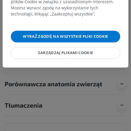
Neuroanatomia człowieka
plików Cookie w związku z uzasadnionym interesem.
Możesz wyrazić zgodę na wykorzystanie tych
Narządy zmysłów
>
Organum visuale
>
technologii, klikając „Zaakceptuj wszystkie”.
Gałka oczna
>
Tunica fibrosa bulbi
Powiązane struktury:
Twardówka
WYRAŹ ZGODĘ NA WSZYSTKIE PLIKI COOKIE
Rąbek rogówki
Rogówka
ZARZĄDZAJ PLIKAMI COOKIE
Porównawcza anatomia zwierząt
Tłumaczenia