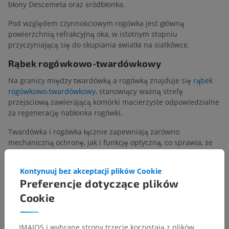
błony Descemeta oraz śródbłonka.
Pod względem czynnościowym rogówka jest główną
powierzchnią refrakcyjną oka, w istotnym stopniu
przyczyniającą się do skupiania światła na siatkówce.
Rąbek rogówkowo-twardówkowy
Na granicy między twardówką a rogówką znajduje się
rąbek
rogówkowo-twardówkowy
, stanowiący ważną strefę
przejściową zawierającą komórki macierzyste odpowiedzialne
za regenerację nabłonka rogówki.
Twardówka i rogówka łącznie zapewniają zarówno
mechaniczną ochronę, jak i funkcję optyczną, co sprawia, że
błona włóknista gałki ocznej
ma fundamentalne znaczenie
dla integralności narządu wzroku i widzenia.
Kontynuuj bez akceptacji plików Cookie
Preferencje dotyczące plików
Czy jest jakiś problem z tym tłumaczeniem?
ZGŁOŚ
Cookie
IMAIOS i wybrane strony trzecie korzystają z plików