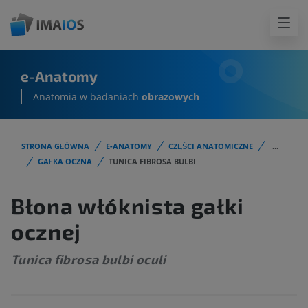
e-Anatomy
Anatomia w badaniach
obrazowych
STRONA GŁÓWNA
E-ANATOMY
CZĘŚCI ANATOMICZNE
...
GAŁKA OCZNA
TUNICA FIBROSA BULBI
Błona włóknista gałki
ocznej
Tunica fibrosa bulbi oculi