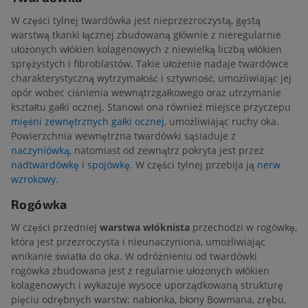
W części tylnej twardówka jest nieprzezroczystą, gęstą
warstwą tkanki łącznej zbudowaną głównie z nieregularnie
ułożonych włókien kolagenowych z niewielką liczbą włókien
sprężystych i fibroblastów. Takie ułożenie nadaje twardówce
charakterystyczną wytrzymałość i sztywność, umożliwiając jej
opór wobec ciśnienia wewnątrzgałkowego oraz utrzymanie
kształtu gałki ocznej. Stanowi ona również miejsce przyczepu
mięśni zewnętrznych gałki ocznej
, umożliwiając ruchy oka.
Powierzchnia wewnętrzna twardówki sąsiaduje z
naczyniówką
, natomiast od zewnątrz pokryta jest przez
nadtwardówkę
i
spojówkę
. W części tylnej przebija ją
nerw
wzrokowy
.
Rogówka
W części przedniej
warstwa włóknista
przechodzi w rogówkę,
która jest przezroczysta i nieunaczyniona, umożliwiając
wnikanie światła do oka. W odróżnieniu od twardówki
rogówka zbudowana jest z regularnie ułożonych włókien
kolagenowych i wykazuje wysoce uporządkowaną strukturę
pięciu odrębnych warstw: nabłonka, błony Bowmana, zrębu,