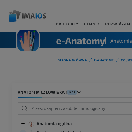
PRODUKTY
CENNIK
ROZWIĄZANI
e-Anatomy
Anatomia
STRONA GŁÓWNA
E-ANATOMY
CZĘŚC
ANATOMIA CZŁOWIEKA 1
HA1
Anatomia ogólna