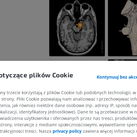
otyczące plików Cookie
Kontynuuj bez akce
ny trzecie korzystają z plików Cookie lub podobnych technologii, w
strony. Pliki Cookie pozwalają nam analizować i przechowywać info
enia, jak również niektóre dane osobowe (np. adresy IP, sposób naw
kalizacji, identyfikatory jednostkowe). Dane te są przetwarzane w 
KOŃCZYNA GÓRNA
KOŃCZYNA DOLNA
wiadczenia użytkownika i oferowanych przez nas treści, produktów 
iędzykonarowa
strony, interakcje z mediami społecznościowymi, wyświetlanie sper
owego
trakcyjności treści. Nasza
privacy policy
zawiera więcej informacji 
RM kończyny górnej
Kończyna doln