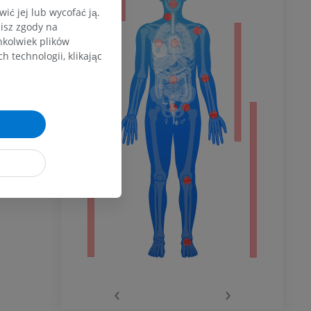
ć jej lub wycofać ją.
zisz zgody na
hkolwiek plików
dolnej
 technologii, klikając
olnej
wu
wu
‹
›