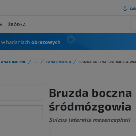
Zalo
A
ŹRÓDŁA
 w badaniach
obrazowych
I ANATOMICZNE
...
KONAR MÓZGU
BRUZDA BOCZNA ŚRÓDMÓZGOWI
Bruzda boczna
śródmózgowia
Sulcus lateralis mesencephali