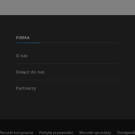
ZA DARMO
Arteriografia 
dolnej
Angiografia
FIRMA
ZA DARMO
O nas
Dołącz do nas
Partnerzy
Warunki korzystania
Politykę prywatności
Warunki sprzedaży
Dostępno