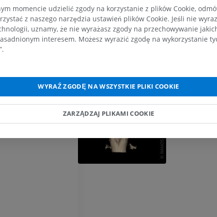
RM
Ilustracje
m momencie udzielić zgody na korzystanie z plików Cookie, odmówi
PREMIUM
PREMIUM
ódmózgowia
rzystać z naszego narzędzia ustawień plików Cookie. Jeśli nie wyra
chnologii, uznamy, że nie wyrażasz zgody na przechowywanie jakic
zgowia
RM obojczyka
RTG kończyny 
asadnionym interesem. Możesz wyrazić zgodę na wykorzystanie tych
RM
Radiografia
”.
PREMIUM
ZA DARMO
RM nadgarstka
RM kończyny d
WYRAŹ ZGODĘ NA WSZYSTKIE PLIKI COOKIE
RM
RM
ciąg śródmózgowia
PREMIUM
PREMIUM
ZARZĄDZAJ PLIKAMI COOKIE
a
RM łokcia
Obraz MRI sta
RM
biodrowego
RM
PREMIUM
PREMIUM
RM dłoni
RM
Obraz MRI sta
kolanowego
PREMIUM
RM
PREMIUM