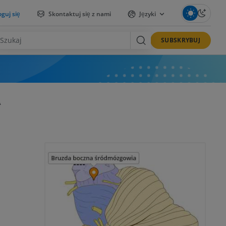
guj się
Skontaktuj się z nami
Języki
SUBSKRYBUJ
A