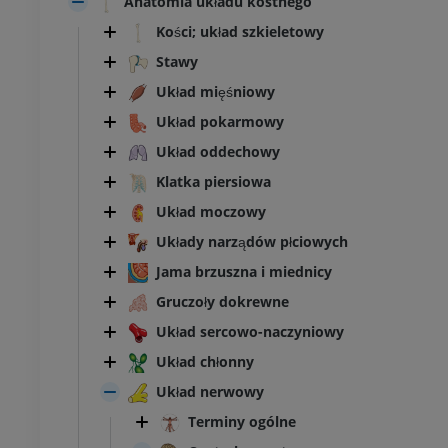
Anatomia układu kostnego
Kości; układ szkieletowy
Stawy
Układ mięśniowy
Układ pokarmowy
Układ oddechowy
Klatka piersiowa
Układ moczowy
Układy narządów płciowych
Jama brzuszna i miednicy
Gruczoły dokrewne
Układ sercowo-naczyniowy
Układ chłonny
Układ nerwowy
Terminy ogólne