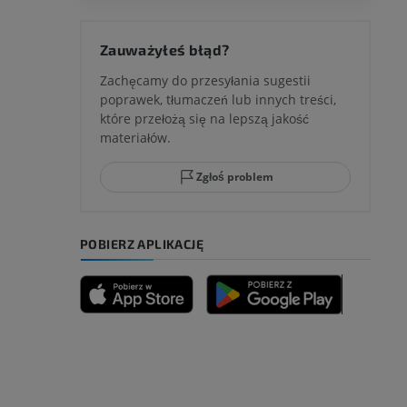
 kolana
Zauważyłeś błąd?
Zachęcamy do przesyłania sugestii
poprawek, tłumaczeń lub innych treści,
które przełożą się na lepszą jakość
ci stępu
materiałów.
Zgłoś problem
ia
POBIERZ APLIKACJĘ
zyny dolnej
 nogi