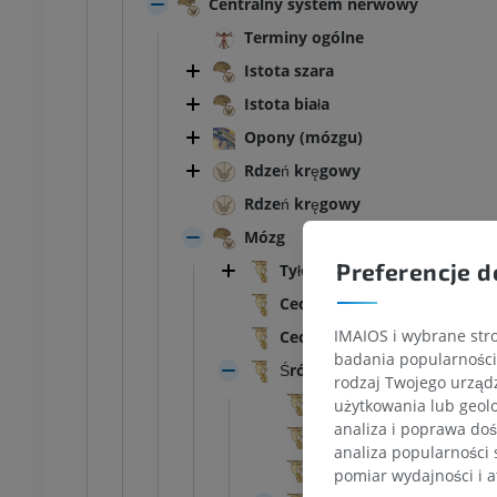
Centralny system nerwowy
Terminy ogólne
Istota szara
Istota biała
Opony (mózgu)
Rdzeń kręgowy
Rdzeń kręgowy
Mózg
Preferencje d
Tyłomózgowie
Cechy zewnętrzne
IMAIOS i wybrane stro
Cechy wewnętrzne
badania popularności 
Śródmózgowie
rodzaj Twojego urządz
Dół międzykonarowy
użytkowania lub geolo
KOSTKA-STOPA
analiza i poprawa doś
Istota dziurkowana m
analiza popularności 
Bruzda nerwu okoruch
pomiar wydajności i a
MRI stawu
MRI stawu skokowego