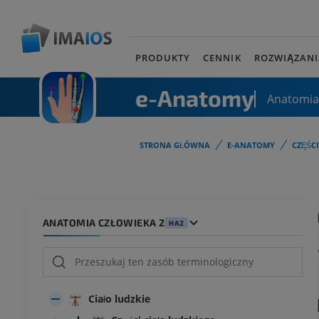
PRODUKTY
CENNIK
ROZWIĄZANI
e-Anatomy
Anatomia
STRONA GŁÓWNA
E-ANATOMY
CZĘŚC
ANATOMIA CZŁOWIEKA 2
HA2
Ciało ludzkie