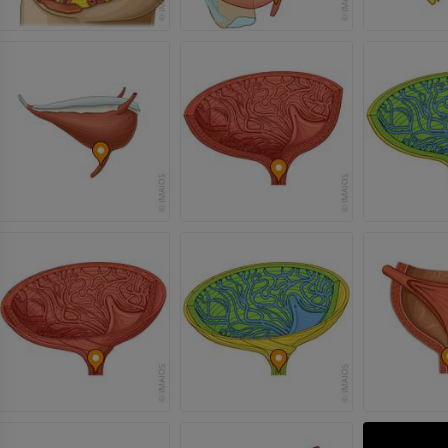
RM dłoni
RM
Obraz MRI sta
kolanowego
PREMIUM
RM
PREMIUM
RTG kończyny górnej
Radiografia
Artrografia TK
PREMIUM
Artrogram TK
PREMIUM
Kończyna górna
Ilustracje
RM kostki i koś
PREMIUM
RM
PREMIUM
Arteriografia kończyny
górnej
Angiografia
RM przodostop
RM
ZA DARMO
PREMIUM
Projekt Obrazowanie
Człowieka
Obraz CTA końc