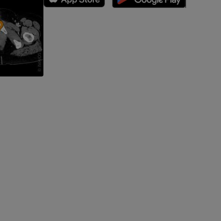
 nogi
kończyny