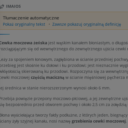
IMAIOS
Tłumaczenie automatyczne
Pokaż oryginalny tekst
Zawsze pokazuj oryginalną definicję
Cewka moczowa żeńska
jest wąskim kanałem błoniastym, o długośc
rozciągającym się od wewnętrznego do zewnętrznego ujścia cewki
Leży za spojeniem łonowym, zagłębiona w ścianie przedniej pochwy,
przebieg jest skośnie ku dołowi i ku przodowi; jest nieznacznie wygi
wklęsłością skierowaną ku przodowi. Rozpoczyna się za wewnętrzn
cewki moczowej
częścią maciczną
w ścianie mięśniowej pęcherza 
Jej średnica w stanie nierozszerzonym wynosi około 6 mm.
Przebija powięzie przepony moczowo-płciowej, a jej zewnętrzne ujś
się bezpośrednio przed otworem pochwy i około 2,5 cm za żołędzią ł
Błona wyściełająca tworzy fałdy podłużne, z których jeden, biegnąc
ściany żyły szyjnej kanału, nosi nazwę
grzebienia cewki moczowej
.