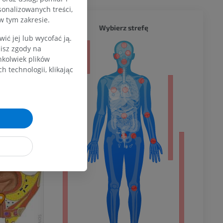
sonalizowanych treści,
w tym zakresie.
CAŁY O
Wybierz strefę
ć jej lub wycofać ją.
zisz zgody na
a
hkolwiek plików
 technologii, klikając
dolnej
olnej
wu