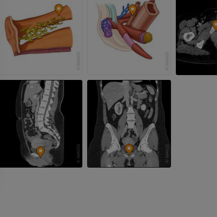
Fotografia
TK
PREMIUM
PREMIUM
Tętnice i kości
TK
ZA DARMO
Arteriografia 
dolnej
Angiografia
ZA DARMO