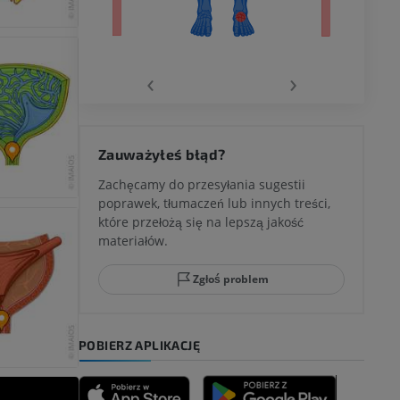
wu
‹
›
 kolana
Zauważyłeś błąd?
Zachęcamy do przesyłania sugestii
poprawek, tłumaczeń lub innych treści,
które przełożą się na lepszą jakość
ci stępu
materiałów.
Zgłoś problem
ia
POBIERZ APLIKACJĘ
zyny dolnej