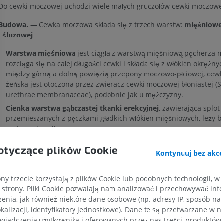
Do cewki moczowej uchodzi wiele małych gruczołów cewki moczowe
Budowa.
— Cewka moczowa składa się z trzech warstw:
mięśniowej
i
śluzowej
.
Warstwa mięśniowa
jest ciągła z warstwą mięśniową pęcherza
rozciąga się na całej długości cewki i składa się z włókien okrężny
między górną a dolną powięzią przepony moczowo-płciowej, ce
żeńska jest otoczona przez zwieracz cewki moczowej błoniastej (
urethrae membranaceae), podobnie jak u mężczyzny.
Cienka warstwa gąbczastej tkanki erekcyjnej
, zawierająca splot
przemieszanych z pęczkami gładkich włókien mięśniowych, leży 
pod warstwą śluzową.
Warstwa śluzowa
jest blada; ku zewnątrz jest ciągła z błoną śl
otyczące plików Cookie
niewieściego, a ku wewnątrz — z błoną śluzową pęcherza moczo
Kontynuuj bez akce
Wyścielona jest nabłonkiem wielowarstwowym płaskim, który w p
pęcherza przechodzi w nabłonek przejściowy. Zewnętrzne ujście 
ny trzecie korzystają z plików Cookie lub podobnych technologii, w
otoczone przez kilka pęcherzyków śluzowych.
strony. Pliki Cookie pozwalają nam analizować i przechowywać info
enia, jak również niektóre dane osobowe (np. adresy IP, sposób naw
kalizacji, identyfikatory jednostkowe). Dane te są przetwarzane w 
Czy jest jakiś problem z tym tłumaczeniem?
ZGŁO
wiadczenia użytkownika i oferowanych przez nas treści, produktów 