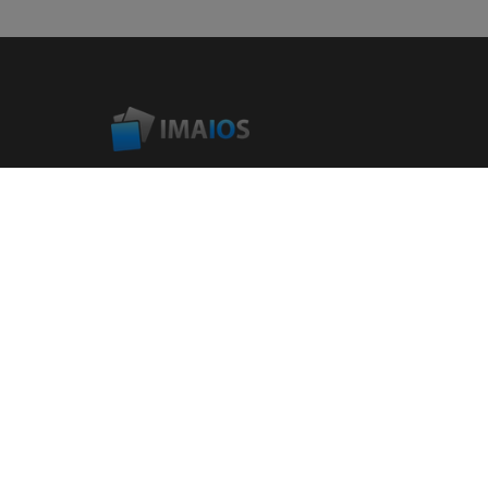
Jednym z celów IMAIOS jest wspieranie i kształcenie osób
opiekujących się ludźmi i zwierzętami. Wspieramy osoby
zatrudnione w ochronie zdrowia, udostępniając im atlasy
anatomiczne, współtworzone bazy badań obrazowych
przypadków klinicznych i kursy online...
© 2008-2026 IMAIOS SAS All rights reserved