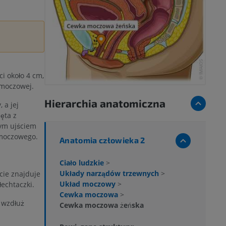
i około 4 cm,
 moczowej.
Hierarchia anatomiczna
 a jej
ęta z
ym ujściem
moczowego.
Anatomia człowieka 2
Ciało ludzkie
>
Układy narządów trzewnych
>
cie znajduje
Układ moczowy
>
echtaczki.
Cewka moczowa
>
y wzdłuż
Cewka moczowa żeńska