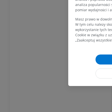
analiza popularności 
pomiar wydajności i a
KOSTKA-STOPA
Masz prawo w dowolny
W tym celu należy sko
MRI stawu
MRI stawu skokowego
wykorzystanie tych te
owego
RM
Cookie w związku z uz
PREMIUM
„Zaakceptuj wszystkie
UM
RM przodostopia
afia TK kolana
RM
ram TK
PREMIUM
UM
RM kończyny dolnej
czyny dolnej
RM
PREMIUM
UM
RTG kończyny dolnej
ńczyny dolnej
Radiografia
rafia
ZA DARMO
RMO