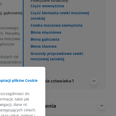
Powiązane struktury:
j.
Część wewnętrzna
, gąbczastej
Część błoniasta cewki moczowej
żeńskiej
Cewka moczowa zewnętrzna
 moczowego;
Błona mięśniowa
ch. Ponadto,
wka moczowa
Błona gąbczasta
Sphincter
Błona śluzowa
Gruczoły przycewkowe cewki
 dużych żył
moczowej żeńskiej
bezpośrednio
uzową sromu
wego.
ptacji plików Cookie
Anatomia człowieka 1
obliżu
cewki jest
 szczególności do
rmacje, takie jak
igacji, dane nt.
Tłumaczenia
następujących celach:
Ś
oraz usług, pomiar i