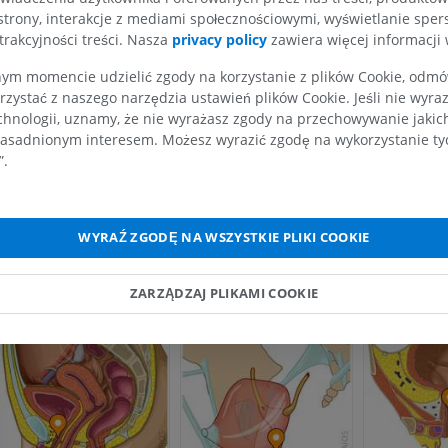
strony, interakcje z mediami społecznościowymi, wyświetlanie sper
trakcyjności treści. Nasza
privacy policy
zawiera więcej informacji 
KOŃCZYNA GÓRNA
KOŃCZYNA DOLNA
Galeria
m momencie udzielić zgody na korzystanie z plików Cookie, odmówi
rzystać z naszego narzędzia ustawień plików Cookie. Jeśli nie wyra
RM kończyny górnej
Kończyna doln
chnologii, uznamy, że nie wyrażasz zgody na przechowywanie jakic
RM
Ilustracje
asadnionym interesem. Możesz wyrazić zgodę na wykorzystanie tych
PREMIUM
PREMIUM
”.
RM obojczyka
RTG kończyny 
RM
Radiografia
WYRAŹ ZGODĘ NA WSZYSTKIE PLIKI COOKIE
PREMIUM
ZA DARMO
RM nadgarstka
RM kończyny d
ZARZĄDZAJ PLIKAMI COOKIE
RM
RM
PREMIUM
PREMIUM
RM łokcia
Obraz MRI sta
RM
biodrowego
RM
PREMIUM
PREMIUM