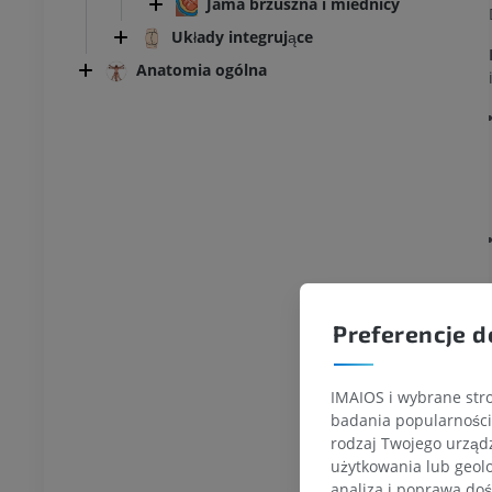
Jama brzuszna i miednicy
Układy integrujące
Anatomia ogólna
Preferencje d
IMAIOS i wybrane stro
badania popularności 
rodzaj Twojego urządz
użytkowania lub geolo
analiza i poprawa doś