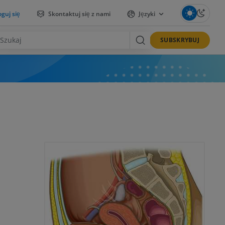
guj się
Skontaktuj się z nami
Języki
SUBSKRYBUJ