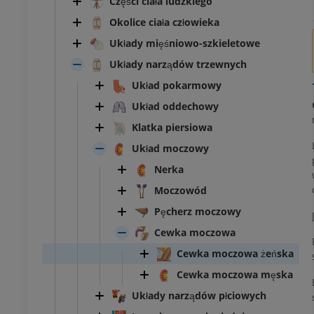
Części ciała ludzkiego
Okolice ciała człowieka
Układy mięśniowo-szkieletowe
Układy narządów trzewnych
Układ pokarmowy
Układ oddechowy
Klatka piersiowa
Układ moczowy
Nerka
Moczowód
Pęcherz moczowy
Cewka moczowa
Cewka moczowa żeńska
Cewka moczowa męska
Układy narządów płciowych