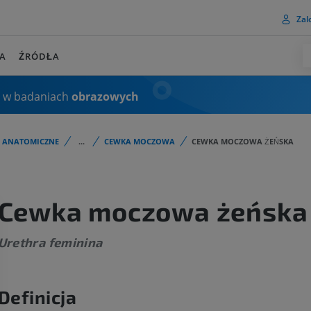
Zalo
A
ŹRÓDŁA
 w badaniach
obrazowych
I ANATOMICZNE
...
CEWKA MOCZOWA
CEWKA MOCZOWA ŻEŃSKA
Cewka moczowa żeńska
Urethra feminina
Definicja