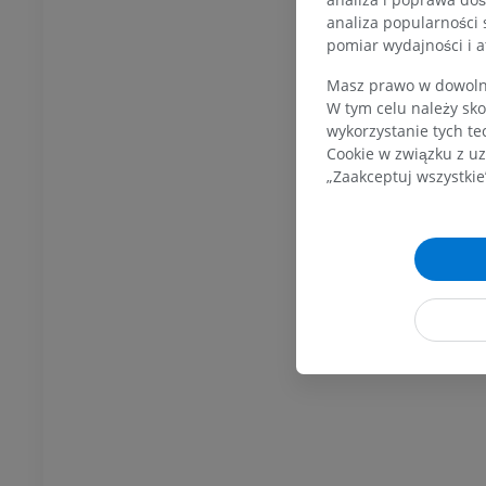
KOSTKA-STOPA
analiza popularności 
pomiar wydajności i a
MRI stawu
MRI stawu skokowego
owego
RM
Masz prawo w dowolny
W tym celu należy sko
PREMIUM
wykorzystanie tych te
UM
Cookie w związku z uz
RM przodostopia
„Zaakceptuj wszystkie
afia TK kolana
RM
ram TK
PREMIUM
UM
RM kończyny dolnej
czyny dolnej
RM
PREMIUM
UM
RTG kończyny dolnej
ńczyny dolnej
Radiografia
rafia
ZA DARMO
RMO
Kończyna dolna