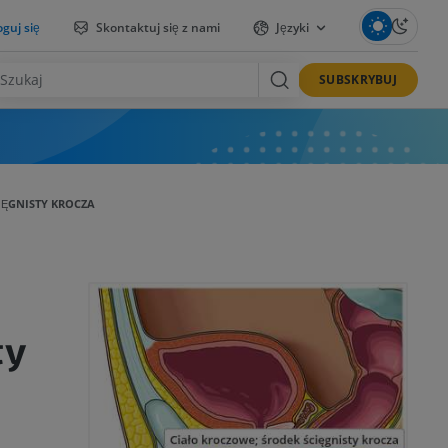
guj się
Skontaktuj się z nami
Języki
SUBSKRYBUJ
IĘGNISTY KROCZA
ty