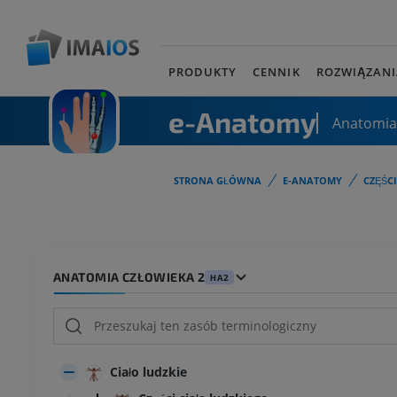
PRODUKTY
CENNIK
ROZWIĄZANI
e-Anatomy
Anatomia
STRONA GŁÓWNA
E-ANATOMY
CZĘŚC
ANATOMIA CZŁOWIEKA 2
HA2
Ciało ludzkie