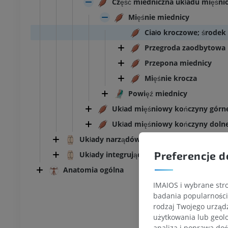
Część miedniczna układu mięśn
Mięśnie miednicy
Ciało kroczowe; środek 
Przegroda zaodbytowa
Przepona miednicy
Mięśnie krocza
Powięź miednicy
Układ mięśniowy kończyny górn
Układ mięśniowy kończyny dolne
Układy narządów trzewnych
Preferencje d
Układy integrujące
Anatomia ogólna
IMAIOS i wybrane stro
badania popularności 
rodzaj Twojego urządz
użytkowania lub geolo
analiza i poprawa doś