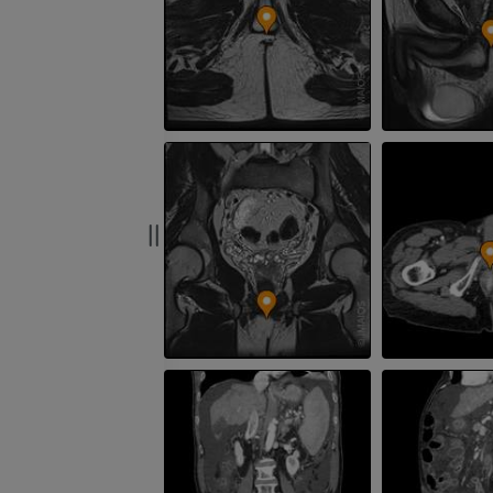
RM
Obraz MRI sta
kolanowego
PREMIUM
RM
PREMIUM
RTG kończyny górnej
Radiografia
Artrografia TK
PREMIUM
Artrogram TK
PREMIUM
Kończyna górna
Ilustracje
RM kostki i koś
PREMIUM
RM
PREMIUM
Arteriografia kończyny
górnej
Angiografia
RM przodostop
RM
ZA DARMO
PREMIUM
Projekt Obrazowanie
Człowieka
Obraz CTA końc
Fotografia
TK
PREMIUM
PREMIUM