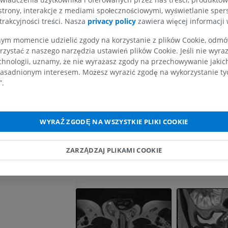
KOŃCZYNA GÓRNA
KOŃCZYNA DOLNA
Głębokie mięśnie poprzeczne krocza
strony, interakcje z mediami społecznościowymi, wyświetlanie sper
trakcyjności treści. Nasza
privacy policy
zawiera więcej informacji 
RM kończyny górnej
Kończyna doln
Czy jest jakiś problem z tym tłumac
RM
Ilustracje
m momencie udzielić zgody na korzystanie z plików Cookie, odmówi
ZGŁOŚ
rzystać z naszego narzędzia ustawień plików Cookie. Jeśli nie wyra
PREMIUM
PREMIUM
chnologii, uznamy, że nie wyrażasz zgody na przechowywanie jakic
asadnionym interesem. Możesz wyrazić zgodę na wykorzystanie tych
RM obojczyka
RTG kończyny 
”.
Odnośniki
RM
Radiografia
PREMIUM
ZA DARMO
This definition incorporates text from the wikipedia we
Wikipedia: The free encyclopedia. (2004, July 22). FL:
WYRAŹ ZGODĘ NA WSZYSTKIE PLIKI COOKIE
Foundation, Inc. Retrieved August 10, 2004, from
RM nadgarstka
RM kończyny d
RM
RM
http://www.wikipedia.org
PREMIUM
PREMIUM
ZARZĄDZAJ PLIKAMI COOKIE
Galeria
RM łokcia
Obraz MRI sta
RM
biodrowego
RM
PREMIUM
PREMIUM
RM dłoni