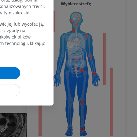
CAŁY O
Wybierz strefę
sonalizowanych treści,
w tym zakresie.
a
zeniem?
ć jej lub wycofać ją.
zisz zgody na
hkolwiek plików
 technologii, klikając
dolnej
bsite -
 Wikimedia
olnej
wu