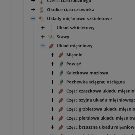
Części ciała ludzkiego
Okolice ciała człowieka
Układy mięśniowo-szkieletowe
Układ szkieletowy
Stawy
Układ mięśniowy
Mięśnie
Powięź
Kaletkowa maziowa
Pochewka ścięgna; ościęgna
Część czaszkowa układu mięśni
Część szyjna układu mięśnioweg
Część grzbietowa układu mięśni
Część piersiowa układu mięśnio
Część brzuszna układu mięśnio