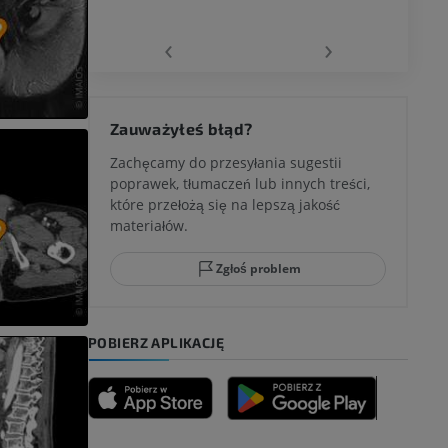
wu
‹
›
 kolana
Zauważyłeś błąd?
Zachęcamy do przesyłania sugestii
poprawek, tłumaczeń lub innych treści,
które przełożą się na lepszą jakość
ci stępu
materiałów.
Zgłoś problem
ia
POBIERZ APLIKACJĘ
zyny dolnej