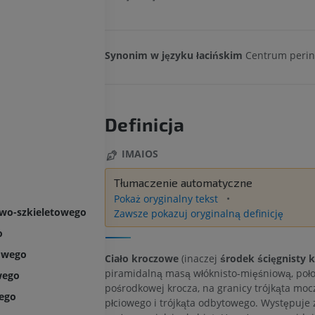
Synonim w języku łacińskim
Centrum perin
Definicja
IMAIOS
Tłumaczenie automatyczne
Pokaż oryginalny tekst
owo-szkieletowego
Zawsze pokazuj oryginalną definicję
o
owego
Ciało kroczowe
(inaczej
środek ścięgnisty 
piramidalną masą włóknisto-mięśniową, położ
wego
pośrodkowej krocza, na granicy trójkąta mo
wego
płciowego i trójkąta odbytowego. Występuje