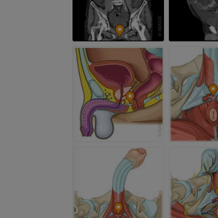
Tętnice i kości
TK
ZA DARMO
Arteriografia 
dolnej
Angiografia
ZA DARMO