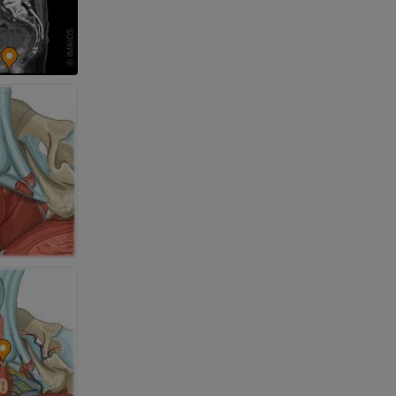
 nogi
kończyny