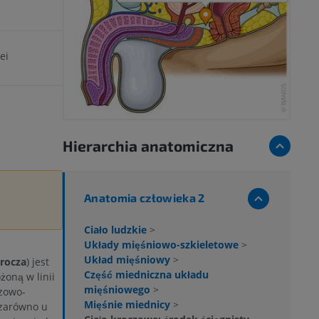
ei
Hierarchia anatomiczna
Anatomia człowieka 2
Ciało ludzkie
>
Układy mięśniowo-szkieletowe
>
Układ mięśniowy
>
krocza
) jest
Część miedniczna układu
oną w linii
mięśniowego
>
czowo-
Mięśnie miednicy
>
 zarówno u