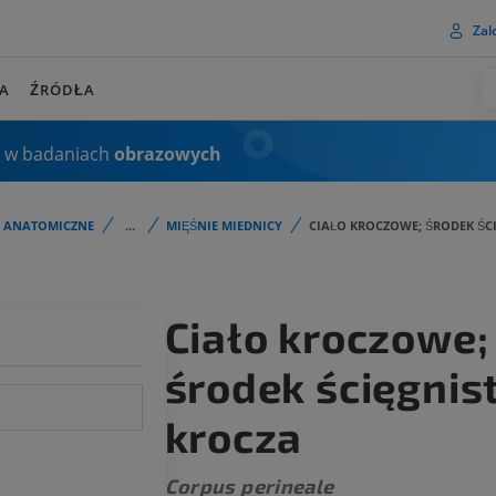
Zalo
A
ŹRÓDŁA
 w badaniach
obrazowych
I ANATOMICZNE
...
MIĘŚNIE MIEDNICY
CIAŁO KROCZOWE; ŚRODEK ŚC
Ciało kroczowe;
środek ścięgnis
krocza
Corpus perineale