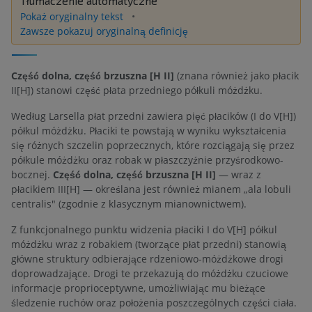
Tłumaczenie automatyczne
Pokaż oryginalny tekst
Zawsze pokazuj oryginalną definicję
Część dolna, część brzuszna [H II]
(znana również jako płacik
II[H]) stanowi część płata przedniego półkuli móżdżku.
Według Larsella płat przedni zawiera pięć płacików (I do V[H])
półkul móżdżku. Płaciki te powstają w wyniku wykształcenia
się różnych szczelin poprzecznych, które rozciągają się przez
półkule móżdżku oraz robak w płaszczyźnie przyśrodkowo-
bocznej.
Część dolna, część brzuszna [H II]
— wraz z
płacikiem III[H] — określana jest również mianem „ala lobuli
centralis" (zgodnie z klasycznym mianownictwem).
Z funkcjonalnego punktu widzenia płaciki I do V[H] półkul
móżdżku wraz z robakiem (tworzące płat przedni) stanowią
główne struktury odbierające rdzeniowo-móżdżkowe drogi
doprowadzające. Drogi te przekazują do móżdżku czuciowe
informacje proprioceptywne, umożliwiając mu bieżące
śledzenie ruchów oraz położenia poszczególnych części ciała.