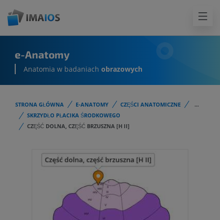
e-Anatomy
Anatomia w badaniach
obrazowych
STRONA GŁÓWNA
E-ANATOMY
CZĘŚCI ANATOMICZNE
...
SKRZYDŁO PŁACIKA ŚRODKOWEGO
CZĘŚĆ DOLNA, CZĘŚĆ BRZUSZNA [H II]