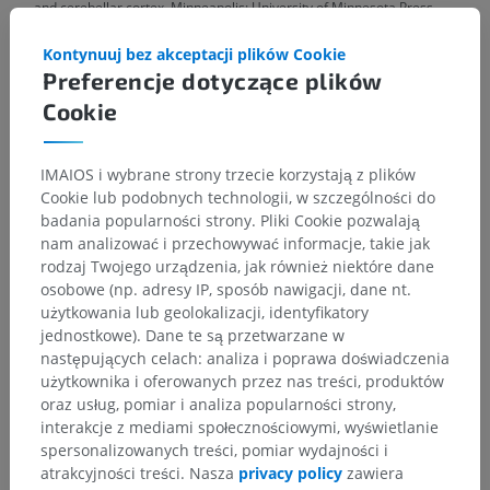
and cerebellar cortex. Minneapolis: University of Minnesota Press.
Snell, R.S. (2010). ‘Chapter6: The Cerebellum and its Connections’, in
Kontynuuj bez akceptacji plików Cookie
Clinical Neuroanatomy
. (7th ed.) Philadelphia: Wolters Kluwer
Preferencje dotyczące plików
Health/Lippincott Williams & Wilkins, pp. 232-233.
Cookie
Galeria
IMAIOS i wybrane strony trzecie korzystają z plików
Cookie lub podobnych technologii, w szczególności do
badania popularności strony. Pliki Cookie pozwalają
nam analizować i przechowywać informacje, takie jak
rodzaj Twojego urządzenia, jak również niektóre dane
osobowe (np. adresy IP, sposób nawigacji, dane nt.
użytkowania lub geolokalizacji, identyfikatory
jednostkowe). Dane te są przetwarzane w
następujących celach: analiza i poprawa doświadczenia
użytkownika i oferowanych przez nas treści, produktów
oraz usług, pomiar i analiza popularności strony,
interakcje z mediami społecznościowymi, wyświetlanie
spersonalizowanych treści, pomiar wydajności i
atrakcyjności treści. Nasza
privacy policy
zawiera