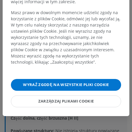
więcej informacji w tym zakresie.
Masz prawo w dowolnym momencie udzielić zgody na
korzystanie z plików Cookie, odmówić jej lub wycofać ją.
W tym celu należy skorzystać z naszego narzędzia
ustawień plików Cookie. Jeśli nie wyrazisz zgody na
wykorzystanie tych technologii, uznamy, że nie
wyrażasz zgody na przechowywanie jakichkolwiek
plików Cookie w związku z uzasadnionym interesem.
Możesz wyrazić zgodę na wykorzystanie tych
Hierarchia anatomiczna
technologii, klikając „Zaakceptuj wszystkie”.
Anatomia człowieka 2
WYRAŹ ZGODĘ NA WSZYSTKIE PLIKI COOKIE
Ciało ludzkie
>
Układy integrujące
>
Układ nerwowy
>
Centralny system nerwowy
>
ZARZĄDZAJ PLIKAMI COOKIE
Mózg
>
Móżdżek
>
Półkule móżdżku
>
Skrzydło płacika środkowego
>
Część dolna, część brzuszna [H II]
Powiązane struktury:
Nie istnieją struktury powiązane