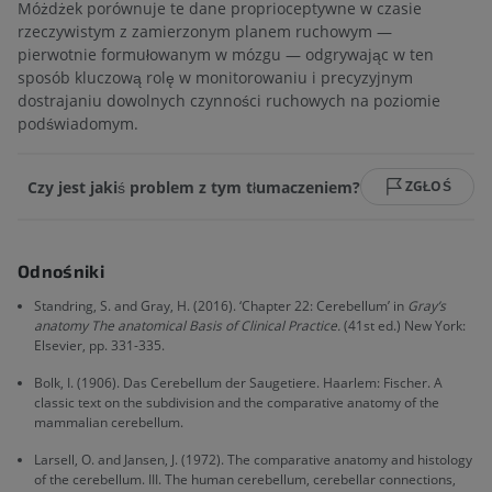
Móżdżek porównuje te dane proprioceptywne w czasie
rzeczywistym z zamierzonym planem ruchowym —
pierwotnie formułowanym w mózgu — odgrywając w ten
sposób kluczową rolę w monitorowaniu i precyzyjnym
dostrajaniu dowolnych czynności ruchowych na poziomie
podświadomym.
Czy jest jakiś problem z tym tłumaczeniem?
ZGŁOŚ
Odnośniki
Standring, S. and Gray, H. (2016). ‘Chapter 22: Cerebellum’ in
Gray’s
anatomy The anatomical Basis of Clinical Practice.
(41st ed.) New York:
Elsevier, pp. 331-335.
Bolk, I. (1906). Das Cerebellum der Saugetiere. Haarlem: Fischer. A
classic text on the subdivision and the comparative anatomy of the
mammalian cerebellum.
Larsell, O. and Jansen, J. (1972). The comparative anatomy and histology
of the cerebellum. III. The human cerebellum, cerebellar connections,