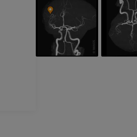
Artrografia TK
PREMIUM
Artrogram TK
PREMIUM
Kończyna górna
Ilustracje
RM kostki i koś
PREMIUM
RM
PREMIUM
Arteriografia kończyny
górnej
Angiografia
RM przodostop
RM
ZA DARMO
PREMIUM
Projekt Obrazowanie
Człowieka
Obraz CTA końc
Fotografia
TK
PREMIUM
PREMIUM
Tętnice i kości
TK
ZA DARMO