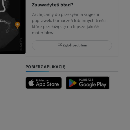
 kolana
Zauważyłeś błąd?
Zachęcamy do przesyłania sugestii
poprawek, tłumaczeń lub innych treści,
które przełożą się na lepszą jakość
ci stępu
materiałów.
Zgłoś problem
ia
POBIERZ APLIKACJĘ
zyny dolnej
 nogi