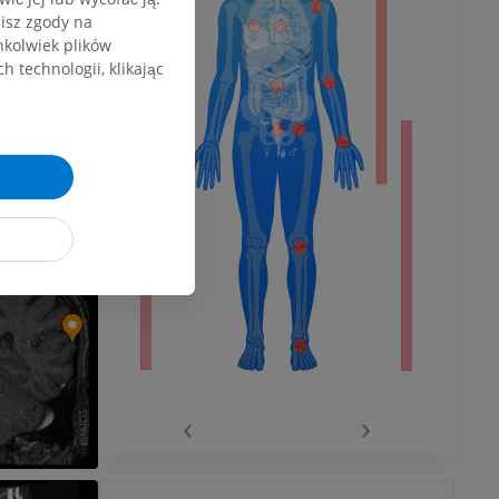
zisz zgody na
dolnej
hkolwiek plików
 technologii, klikając
olnej
wu
wu
‹
›