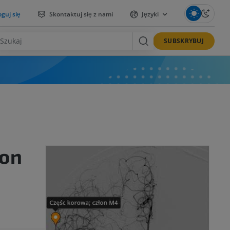
guj się
Skontaktuj się z nami
Języki
SUBSKRYBUJ
łon