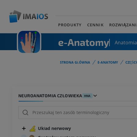
PRODUKTY
CENNIK
ROZWIĄZANI
e-Anatomy
Anatomia
STRONA GŁÓWNA
E-ANATOMY
CZĘŚC
NEUROANATOMIA CZŁOWIEKA
HNA
Układ nerwowy