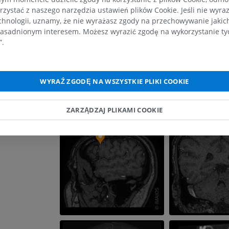
rzystać z naszego narzędzia ustawień plików Cookie. Jeśli nie wyra
RM obojczyka
RTG kończyny 
chnologii, uznamy, że nie wyrażasz zgody na przechowywanie jakic
RM
Radiografia
asadnionym interesem. Możesz wyrazić zgodę na wykorzystanie tych
”.
PREMIUM
ZA DARMO
RM nadgarstka
RM kończyny d
RM
RM
WYRAŹ ZGODĘ NA WSZYSTKIE PLIKI COOKIE
PREMIUM
PREMIUM
ZARZĄDZAJ PLIKAMI COOKIE
RM łokcia
Obraz MRI sta
RM
biodrowego
RM
PREMIUM
PREMIUM
RM dłoni
RM
Obraz MRI sta
kolanowego
PREMIUM
RM
PREMIUM
RTG kończyny górnej
Radiografia