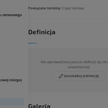
Powiązane terminy:
Część korowa
du nerwowego
Definicja
a
Nie wprowadzono jeszcze definicji tej str
anatomicznej
ZASUGERUJ DEFINICJĘ
dkowej mózgu)
Galeria