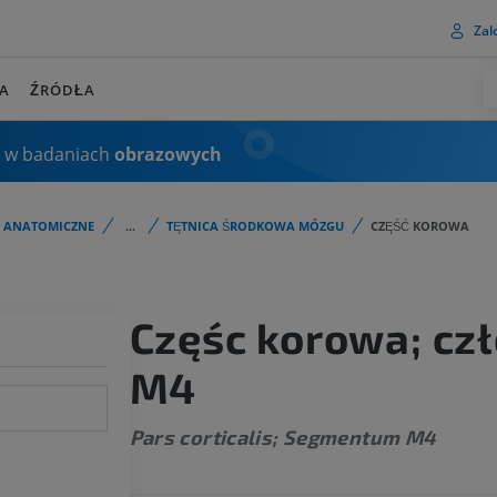
Zalo
A
ŹRÓDŁA
 w badaniach
obrazowych
I ANATOMICZNE
...
TĘTNICA ŚRODKOWA MÓZGU
CZĘŚĆ KOROWA
Częśc korowa; cz
M4
Pars corticalis; Segmentum M4