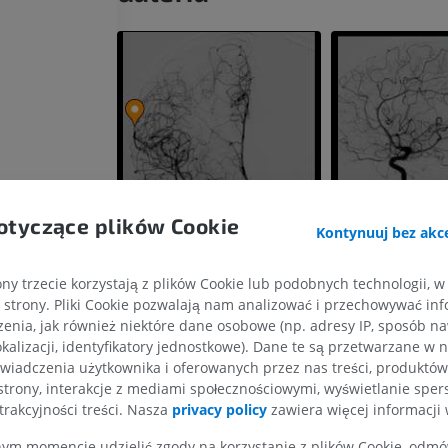
otyczące plików Cookie
Kontynuuj bez akce
wego
ny trzecie korzystają z plików Cookie lub podobnych technologii, w
strony. Pliki Cookie pozwalają nam analizować i przechowywać info
enia, jak również niektóre dane osobowe (np. adresy IP, sposób naw
KOŃCZYNA GÓRNA
KOŃCZYNA DOLNA
kalizacji, identyfikatory jednostkowe). Dane te są przetwarzane w 
wiadczenia użytkownika i oferowanych przez nas treści, produktów 
strony, interakcje z mediami społecznościowymi, wyświetlanie sper
RM kończyny górnej
Kończyna doln
trakcyjności treści. Nasza
privacy policy
zawiera więcej informacji 
RM
Ilustracje
PREMIUM
PREMIUM
m momencie udzielić zgody na korzystanie z plików Cookie, odmówi