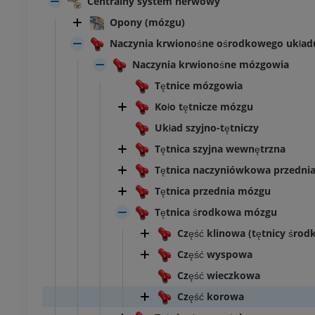
Centralny system nerwowy
Opony (mózgu)
Naczynia krwionośne ośrodkowego ukła
Naczynia krwionośne mózgowia
Tętnice mózgowia
Koło tętnicze mózgu
Układ szyjno-tętniczy
Tętnica szyjna wewnętrzna
Tętnica naczyniówkowa przedni
Tętnica przednia mózgu
Tętnica środkowa mózgu
Część klinowa (tętnicy śro
Część wyspowa
Część wieczkowa
Część korowa