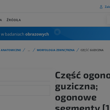
Zalo
A
ŹRÓDŁA
 w badaniach
obrazowych
I ANATOMICZNE
...
MORFOLOGIA ZEWNĘTRZNA
CZĘŚĆ GUZICZNA
Część ogon
guziczna;
ogonowe
segmenty [1