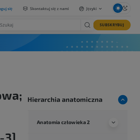
guj się
Skontaktuj się z nami
Języki
SUBSKRYBUJ
owa;
Hierarchia anatomiczna
Anatomia człowieka 2
-3]