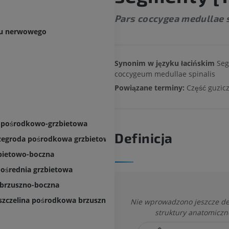
Pars coccygea medullae s
du nerwowego
Synonim w języku łacińskim
Se
coccygeum medullae spinalis
Powiązane terminy:
Część guzic
a pośrodkowo-grzbietowa
Definicja
rzegroda pośrodkowa grzbietowa
zbietowo-boczna
pośrednia grzbietowa
 brzuszno-boczna
 szczelina pośrodkowa brzuszna
Nie wprowadzono jeszcze defi
struktury anatomiczn