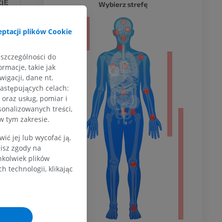
CJĘ
CAŁY O
Wybierz strefę
a
ptacji plików Cookie
 szczególności do
rmacje, takie jak
dolnej
igacji, dane nt.
następujących celach:
oraz usług, pomiar i
sonalizowanych treści,
w tym zakresie.
olnej
ć jej lub wycofać ją.
zisz zgody na
hkolwiek plików
wu
 technologii, klikając