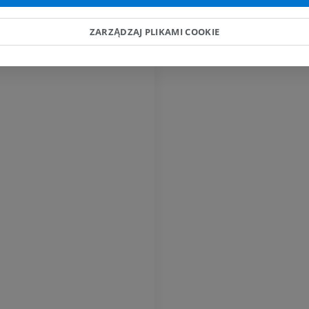
RM
Obraz MRI sta
kolanowego
PREMIUM
RM
ZARZĄDZAJ PLIKAMI COOKIE
PREMIUM
RTG kończyny górnej
Radiografia
Artrografia TK
PREMIUM
Artrogram TK
PREMIUM
Kończyna górna
Ilustracje
RM kostki i koś
PREMIUM
RM
PREMIUM
Arteriografia kończyny
górnej
Angiografia
RM przodostop
RM
ZA DARMO
PREMIUM
Projekt Obrazowanie
Człowieka
Obraz CTA końc
Fotografia
TK
PREMIUM
PREMIUM