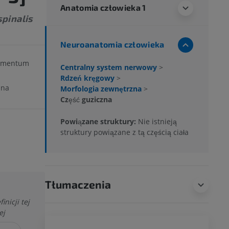
Anatomia człowieka 1
pinalis
Neuroanatomia człowieka
gmentum
Centralny system nerwowy
>
Rdzeń kręgowy
>
zna
Morfologia zewnętrzna
>
Część guziczna
Powiązane struktury:
Nie istnieją
struktury powiązane z tą częścią ciała
Tłumaczenia
nicji tej
ej