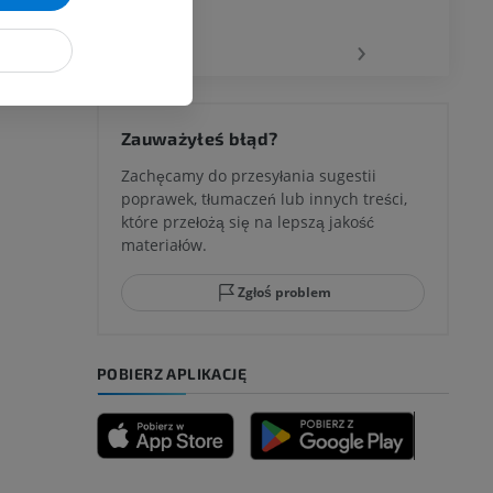
wu
‹
›
 kolana
Zauważyłeś błąd?
Zachęcamy do przesyłania sugestii
poprawek, tłumaczeń lub innych treści,
które przełożą się na lepszą jakość
ci stępu
materiałów.
Zgłoś problem
ia
POBIERZ APLIKACJĘ
zyny dolnej