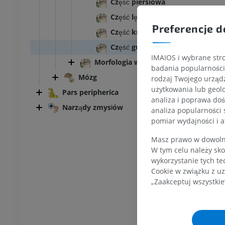
Część piersiowa
KOSTKA-STOPA
Część lędźwiowa
Preferencje d
MRI stawu
MRI stawu skokowego
Część krzyżowa
owego
RM
Część guziczna
PREMIUM
IMAIOS i wybrane stro
UM
Morfologia wewnętrzna
badania popularności 
RM przodostopia
Mózg
rodzaj Twojego urządz
afia TK kolana
RM
użytkowania lub geolo
Pars peripherica
ram TK
PREMIUM
analiza i poprawa doś
UM
Narządy zmysłów
analiza popularności 
pomiar wydajności i a
RM kończyny dolnej
czyny dolnej
RM
Masz prawo w dowolny
PREMIUM
W tym celu należy sko
UM
wykorzystanie tych te
RTG kończyny dolnej
Cookie w związku z uz
ńczyny dolnej
Radiografia
„Zaakceptuj wszystkie
rafia
ZA DARMO
RMO
Kończyna dolna