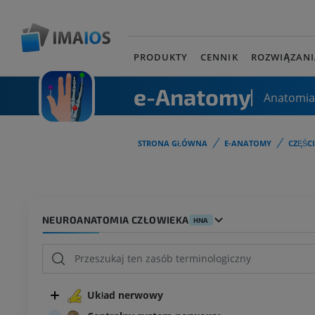
PRODUKTY
CENNIK
ROZWIĄZANI
e-Anatomy
Anatomia
STRONA GŁÓWNA
E-ANATOMY
CZĘŚC
NEUROANATOMIA CZŁOWIEKA
HNA
Układ nerwowy