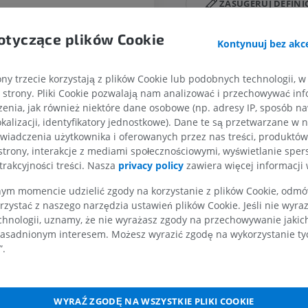
ZASUGERUJ DEFINI
KOŃCZYNA GÓRNA
KOŃCZYNA DOLNA
otyczące plików Cookie
RM kończyny górnej
Kończyna doln
Kontynuuj bez akce
RM
Ilustracje
PREMIUM
PREMIUM
ny trzecie korzystają z plików Cookie lub podobnych technologii, w
strony. Pliki Cookie pozwalają nam analizować i przechowywać info
RM obojczyka
RTG kończyny 
enia, jak również niektóre dane osobowe (np. adresy IP, sposób naw
RM
Radiografia
kalizacji, identyfikatory jednostkowe). Dane te są przetwarzane w 
PREMIUM
ZA DARMO
wiadczenia użytkownika i oferowanych przez nas treści, produktów 
strony, interakcje z mediami społecznościowymi, wyświetlanie sper
trakcyjności treści. Nasza
privacy policy
zawiera więcej informacji 
RM nadgarstka
RM kończyny d
RM
RM
m momencie udzielić zgody na korzystanie z plików Cookie, odmówi
PREMIUM
PREMIUM
rzystać z naszego narzędzia ustawień plików Cookie. Jeśli nie wyra
chnologii, uznamy, że nie wyrażasz zgody na przechowywanie jakic
RM łokcia
Obraz MRI sta
asadnionym interesem. Możesz wyrazić zgodę na wykorzystanie tych
RM
biodrowego
”.
RM
PREMIUM
PREMIUM
RM dłoni
WYRAŹ ZGODĘ NA WSZYSTKIE PLIKI COOKIE