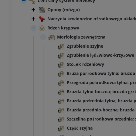
Centralny system nerwowy
Opony (mózgu)
Naczynia krwionośne ośrodkowego ukła
Rdzeń kręgowy
Morfologia zewnętrzna
Zgrubienie szyjne
Zgrubienie lędźwiowo-krzyżowe
Stożek rdzeniowy
Bruza pośrodkowa tylna; bruzd
Przegroda pośrodkowa tylna; p
Bruzda tylno-boczna; bruzda gr
Bruzda pośrednia tylna; bruzda 
Bruzda przednio-boczna; bruzda
Szczelina pośrodkowa przednia;
Część szyjna