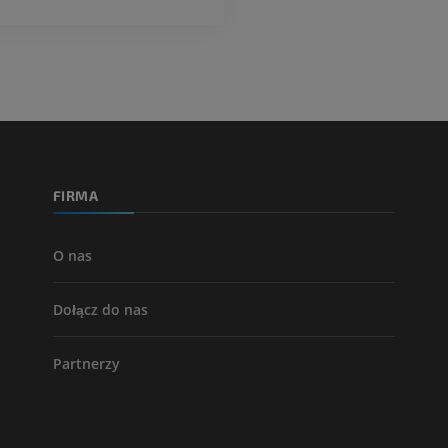
Tętnice i kości
TK
ZA DARMO
Arteriografia 
dolnej
Angiografia
FIRMA
ZA DARMO
O nas
Dołącz do nas
Partnerzy