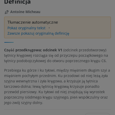
Definicja
Antoine Micheau
Tłumaczenie automatyczne
Pokaż oryginalny tekst
Zawsze pokazuj oryginalną definicję
Część przedkręgowa; odcinek V1
(odcinek przedotworowy)
tętnicy kręgowej rozciąga się od przyczepu początkowego na
tętnicy podobojczykowej do otworu poprzecznego kręgu C6.
Przebiega ku górze i ku tyłowi, między mięśniem długim szyi a
mięśniem pochyłym przednim. Ku przodowi od niej leżą żyła
szyjna wewnętrzna i żyła kręgowa, a krzyżuje ją tętnica
tarczowo-dolna; lewą tętnicę kręgową krzyżuje ponadto
przewód piersiowy. Ku tyłowi od niej znajdują się wyrostek
poprzeczny siódmego kręgu szyjnego, pień współczulny oraz
jego zwój szyjny dolny.