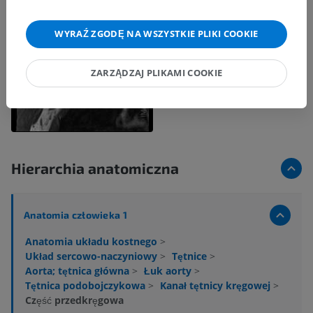
WYRAŹ ZGODĘ NA WSZYSTKIE PLIKI COOKIE
ZARZĄDZAJ PLIKAMI COOKIE
Hierarchia anatomiczna
Anatomia człowieka 1
Anatomia układu kostnego
>
Układ sercowo-naczyniowy
>
Tętnice
>
Aorta; tętnica główna
>
Łuk aorty
>
Tętnica podobojczykowa
>
Kanał tętnicy kręgowej
>
Część przedkręgowa