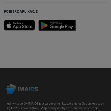
POBIERZ APLIKACJĘ
Jednym z celów IMAIOS jest wspieranie i kształcenie osób opiekujących
się ludźmi i zwierzętami. Wspieramy osoby zatrudnione w ochronie