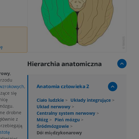
ję
Hierarchia anatomiczna
rowy
,
przodu
Anatomia człowieka 2
wzrokowych
,
zące się
nicę
Ciało ludzkie
>
Układy integrujące
>
 mózgu.
Układ nerwowy
>
czne drobne
Centralny system nerwowy
>
głównie z
Mózg
>
Pień mózgu
>
przebiegają
Śródmózgowie
>
istotę
Dół międzykonarowy
liwiając