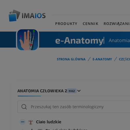
PRODUKTY
CENNIK
ROZWIĄZANI
e-Anatomy
Anatomia
STRONA GŁÓWNA
E-ANATOMY
CZĘŚC
ANATOMIA CZŁOWIEKA 2
HA2
Ciało ludzkie