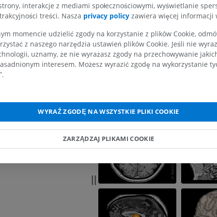
zny; Dno czwartej komory
strony, interakcje z mediami społecznościowymi, wyświetlanie sper
Caminero F, Cascella M. Neuroanatomy,
trakcyjności treści. Nasza
privacy policy
zawiera więcej informacji 
czwartej
Midbrain. [Updated 2022 Oct 24]. In: Stat
KOŃCZYNA GÓRNA
KOŃCZYNA DOLNA
[Internet]. Treasure Island (FL): StatPearl
rdzeń przedłużony
m momencie udzielić zgody na korzystanie z plików Cookie, odmówi
2024 Jan-. Available from:
RM kończyny górnej
Kończyna doln
https://www.ncbi.nlm.nih.gov/books/NBK
rzystać z naszego narzędzia ustawień plików Cookie. Jeśli nie wyra
RM
Ilustracje
chnologii, uznamy, że nie wyrażasz zgody na przechowywanie jakic
PREMIUM
PREMIUM
asadnionym interesem. Możesz wyrazić zgodę na wykorzystanie tych
”.
Galeria
RM obojczyka
RTG kończyny 
RM
Radiografia
PREMIUM
ZA DARMO
WYRAŹ ZGODĘ NA WSZYSTKIE PLIKI COOKIE
RM nadgarstka
RM kończyny d
ZARZĄDZAJ PLIKAMI COOKIE
RM
RM
PREMIUM
PREMIUM
RM łokcia
Obraz MRI sta
RM
biodrowego
RM
PREMIUM
PREMIUM