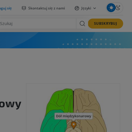
guj się
Skontaktuj się z nami
Języki
SUBSKRYBUJ
rowy