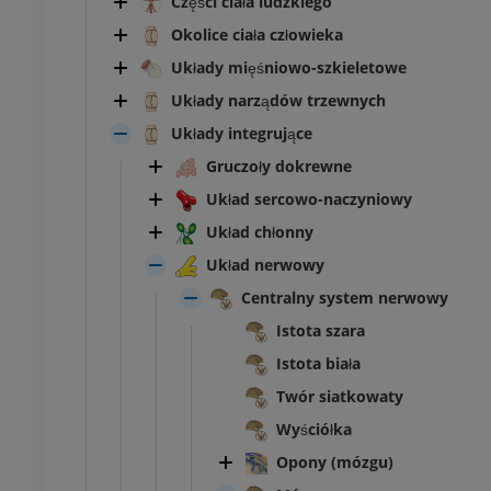
Części ciała ludzkiego
Okolice ciała człowieka
Układy mięśniowo-szkieletowe
Układy narządów trzewnych
Układy integrujące
Gruczoły dokrewne
Układ sercowo-naczyniowy
Układ chłonny
Układ nerwowy
Centralny system nerwowy
Istota szara
Istota biała
Twór siatkowaty
Wyściółka
Opony (mózgu)