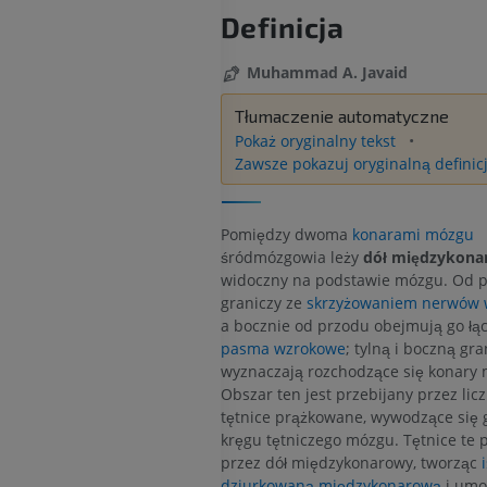
Definicja
Muhammad A. Javaid
Tłumaczenie automatyczne
Pokaż oryginalny tekst
Zawsze pokazuj oryginalną definic
Pomiędzy dwoma
konarami mózgu
śródmózgowia leży
dół międzykona
widoczny na podstawie mózgu. Od 
graniczy ze
skrzyżowaniem nerwów 
a bocznie od przodu obejmują go łąc
pasma wzrokowe
; tylną i boczną gra
wyznaczają rozchodzące się konary
Obszar ten jest przebijany przez li
tętnice prążkowane, wywodzące się 
kręgu tętniczego mózgu. Tętnice te 
przez dół międzykonarowy, tworząc
dziurkowaną międzykonarową
i umoż