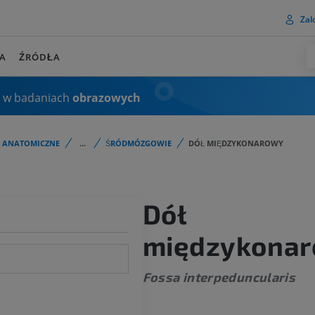
Zalo
A
ŹRÓDŁA
 w badaniach
obrazowych
I ANATOMICZNE
...
ŚRÓDMÓZGOWIE
DÓŁ MIĘDZYKONAROWY
Dół
międzykona
Fossa interpeduncularis