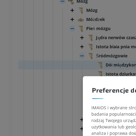
Mózg
Mózg
Móżdżek
Pień mózgu
Jądra nerwów cza
Istota biała pnia 
Śródmózgowie
Dół międzyko
Istota dziur
Bruzda boczn
Preferencje d
Konar mózgu
Struktury śr
IMAIOS i wybrane stro
Pokrywa śró
badania popularności 
Most
rodzaj Twojego urządz
użytkowania lub geolo
Czwarta komora
analiza i poprawa doś