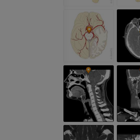
Fotografia
TK
PREMIUM
PREMIUM
Tętnice i kości
TK
ZA DARMO
Arteriografia 
dolnej
Angiografia
ZA DARMO