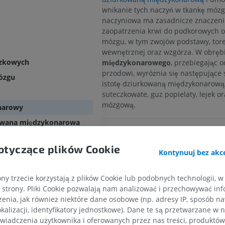
wnikanie tych naczyń w tkankę mózg
naczyniowa ma zasadnicze znaczeni
zaopatrzenia krwi do podkorowych 
mózgu, w tym zwojów podstawy, tore
wewnętrznej oraz wzgórza. W obręb
szkowych
międzykonarowego
, przebiegając o
przodowi, wyróżnia się następujące 
mózgu
istotę dziurkowaną międzykonarową,
suteczkowate, guz popielaty, lejek o
mózgową.
narowy
kowana międzykonarowa
Czy jest jakiś problem z tym tł
a śródmózgowia
ZGŁOŚ
otyczące plików Cookie
Kontynuuj bez akce
odkowe śródmózgowia
ny trzecie korzystają z plików Cookie lub podobnych technologii, w
Odnośniki
dmózgowia
strony. Pliki Cookie pozwalają nam analizować i przechowywać info
Snell, R.S. (2010). ‘Chapter 5: The Brainstem
enia, jak również niektóre dane osobowe (np. adresy IP, sposób naw
Neuroanatomy. (7th ed.) Philadelphia: Wo
kalizacji, identyfikatory jednostkowe). Dane te są przetwarzane w 
Health/Lippincott Williams & Wilkins, pp.
wiadczenia użytkownika i oferowanych przez nas treści, produktów 