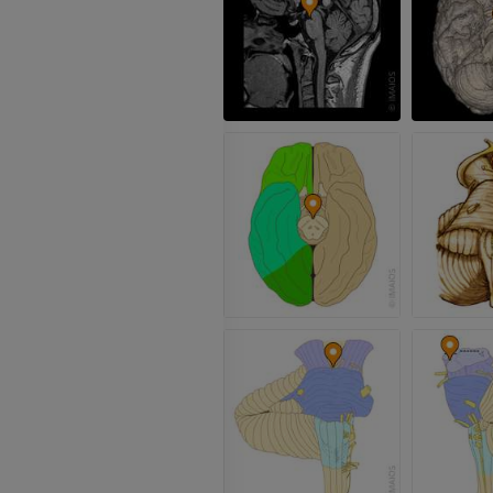
RM dłoni
RM
Obraz MRI sta
kolanowego
PREMIUM
RM
PREMIUM
RTG kończyny górnej
Radiografia
Artrografia TK
PREMIUM
Artrogram TK
PREMIUM
Kończyna górna
Ilustracje
RM kostki i koś
PREMIUM
RM
PREMIUM
Arteriografia kończyny
górnej
Angiografia
RM przodostop
RM
ZA DARMO
PREMIUM
Projekt Obrazowanie
Człowieka
Obraz CTA końc