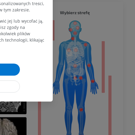
sonalizowanych treści,
 Mesencephalon
w tym zakresie.
Pearls
CAŁY O
Wybierz strefę
s Publishing;
ć jej lub wycofać ją.
a
551509/
zisz zgody na
hkolwiek plików
 technologii, klikając
dolnej
olnej
wu