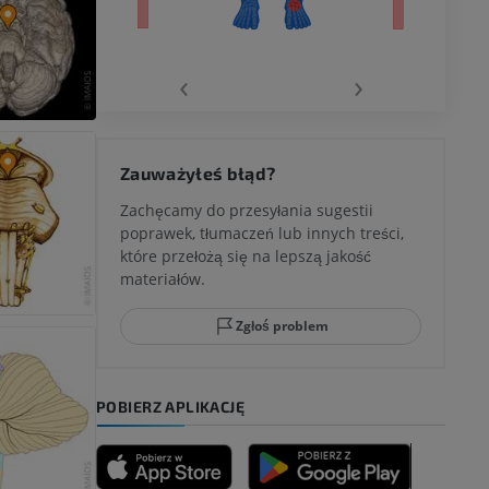
wu
‹
›
 kolana
Zauważyłeś błąd?
Zachęcamy do przesyłania sugestii
poprawek, tłumaczeń lub innych treści,
które przełożą się na lepszą jakość
ci stępu
materiałów.
Zgłoś problem
ia
POBIERZ APLIKACJĘ
zyny dolnej