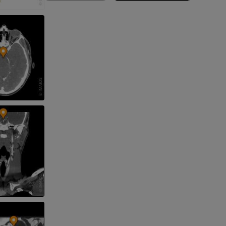
 nogi
kończyny