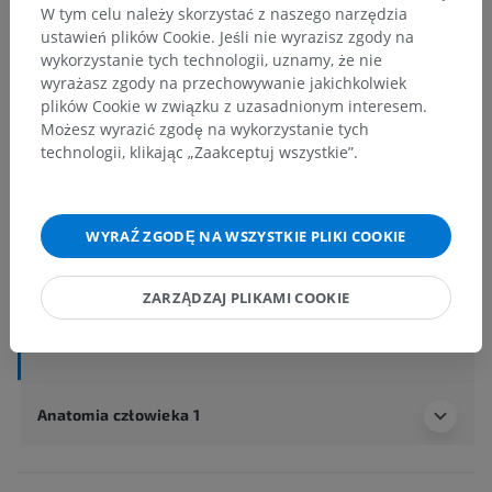
W tym celu należy skorzystać z naszego narzędzia
ustawień plików Cookie. Jeśli nie wyrazisz zgody na
wykorzystanie tych technologii, uznamy, że nie
Hierarchia anatomiczna
wyrażasz zgody na przechowywanie jakichkolwiek
plików Cookie w związku z uzasadnionym interesem.
Możesz wyrazić zgodę na wykorzystanie tych
technologii, klikając „Zaakceptuj wszystkie”.
Anatomia człowieka 2
Ciało ludzkie
>
Układy integrujące
>
Układ nerwowy
>
Centralny system nerwowy
>
WYRAŹ ZGODĘ NA WSZYSTKIE PLIKI COOKIE
Mózg
>
Móżdżek
>
Robak móżdżku
>
Guz robaka [VII B]
ZARZĄDZAJ PLIKAMI COOKIE
Powiązane struktury:
Nie istnieją struktury powiązane
z tą częścią ciała
Anatomia człowieka 1