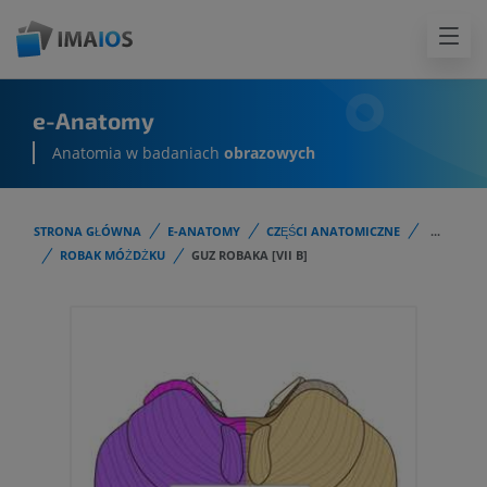
e-Anatomy
Anatomia w badaniach
obrazowych
STRONA GŁÓWNA
E-ANATOMY
CZĘŚCI ANATOMICZNE
...
ROBAK MÓŻDŻKU
GUZ ROBAKA [VII B]