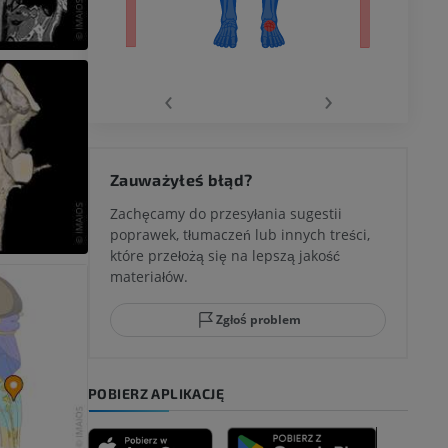
wu
‹
›
 kolana
Zauważyłeś błąd?
Zachęcamy do przesyłania sugestii
poprawek, tłumaczeń lub innych treści,
które przełożą się na lepszą jakość
ci stępu
materiałów.
Zgłoś problem
ia
POBIERZ APLIKACJĘ