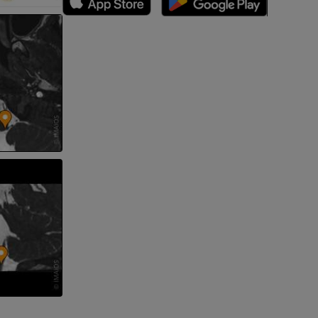
zyny dolnej
 nogi
kończyny