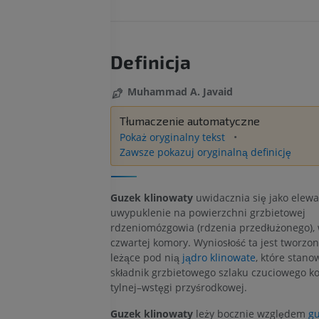
Definicja
Muhammad A. Javaid
Tłumaczenie automatyczne
Pokaż oryginalny tekst
Zawsze pokazuj oryginalną definicję
Guzek klinowaty
uwidacznia się jako elewa
uwypuklenie na powierzchni grzbietowej
rdzeniomózgowia (rdzenia przedłużonego), 
czwartej komory. Wyniosłość ta jest tworzo
leżące pod nią
jądro klinowate
, które stano
składnik grzbietowego szlaku czuciowego k
tylnej–wstęgi przyśrodkowej.
Guzek klinowaty
leży bocznie względem
g