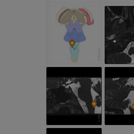
Człowieka
Obraz CTA końc
Fotografia
TK
PREMIUM
PREMIUM
Tętnice i kości
TK
ZA DARMO
Arteriografia 
dolnej
Angiografia
ZA DARMO