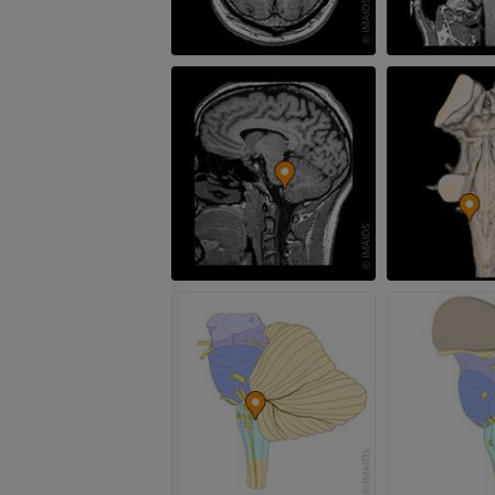
PREMIUM
RM dłoni
RM
Obraz MRI sta
kolanowego
PREMIUM
RM
PREMIUM
RTG kończyny górnej
Radiografia
Artrografia TK
PREMIUM
Artrogram TK
PREMIUM
Kończyna górna
Ilustracje
RM kostki i koś
PREMIUM
RM
PREMIUM
Arteriografia kończyny
górnej
Angiografia
RM przodostop
RM
ZA DARMO
PREMIUM
Projekt Obrazowanie