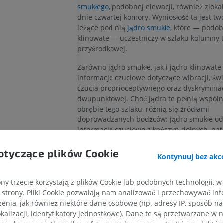
smukłego,
podobnej elewacji, również zloka
dnie czwartej komory. Wyniosłość ta jest t
leżące pod nią
jądro smukłe
, które — podob
klinowate — uczestniczy w szlaku kolumny t
przyśrodkowej.
Zarówno jądro smukłe, jak i jądro klinowate
informacje czuciowe dotyczące wibracji, ś
czucia proprioceptywnego oraz dyskryminac
dwupunktowej. Choć jądra te pełnią wspóln
obrębie tego szlaku, różnią się źródłami
doprowadzanych bodźców: jądro smukłe od
informacje czuciowe z kończyn dolnych, nat
klinowate przetwarza bodźce z kończyn górn
wyłączeniem głowy.
otyczące plików Cookie
Kontynuuj bez akce
ń przedłużony
Czy jest jakiś problem z tym tłumac
; Most i móżdżek
ny trzecie korzystają z plików Cookie lub podobnych technologii, w
ZGŁOŚ
strony. Pliki Cookie pozwalają nam analizować i przechowywać info
enia, jak również niektóre dane osobowe (np. adresy IP, sposób naw
; wstęga rdzeniowa
kalizacji, identyfikatory jednostkowe). Dane te są przetwarzane w 