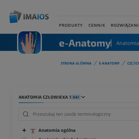
PRODUKTY
CENNIK
ROZWIĄZANI
e-Anatomy
Anatomia
STRONA GŁÓWNA
E-ANATOMY
CZĘŚC
ANATOMIA CZŁOWIEKA 1
HA1
Anatomia ogólna