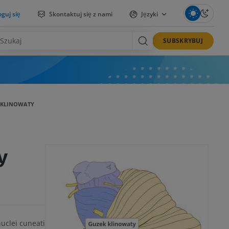
guj się
Skontaktuj się z nami
Języki
SUBSKRYBUJ
 KLINOWATY
y
clei cuneati