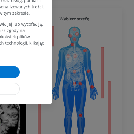
oraz usług, pomiar i
sonalizowanych treści,
d the Ascending
w tym zakresie.
CAŁY O
(7th ed.)
Wybierz strefę
liams & Wilkins,
ć jej lub wycofać ją.
zisz zgody na
a
hkolwiek plików
natomy,
 technologii, klikając
 StatPearls
ing; 2022 Jan–.
v/29939665/
dolnej
olnej
wu