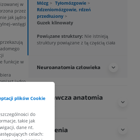
Mózg
>
Tyłomózgowie
>
lizowanej w
Rdzeniomózgowie, rdzeń
worzona przez
przedłużony
>
nie jak jądro
Guzek klinowaty
ylnej–wstęgi
Powiązane struktury:
Nie istnieją
 przekazują
struktury powiązane z tą częścią ciała
wiadomego
ji
e funkcje w
Neuroanatomia człowieka
biera
omiast jądro
ych, z
Porównawcza anatomia
ptacji plików Cookie
zwierząt
zeniem?
 szczególności do
rmacje, takie jak
igacji, dane nt.
Tłumaczenia
następujących celach: