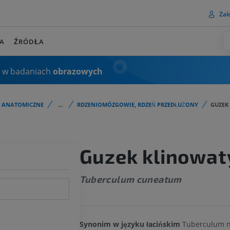
Zalo
A
ŹRÓDŁA
 w badaniach
obrazowych
I ANATOMICZNE
...
RDZENIOMÓZGOWIE, RDZEŃ PRZEDŁUŻONY
GUZEK
Guzek klinowat
Tuberculum cuneatum
Synonim w języku łacińskim
Tuberculum nu