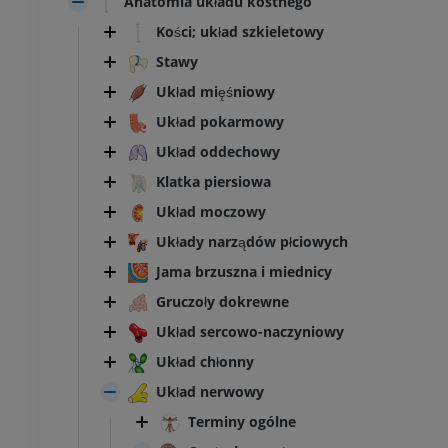
Anatomia układu kostnego
Kości; układ szkieletowy
Stawy
Układ mięśniowy
Układ pokarmowy
Układ oddechowy
Klatka piersiowa
Układ moczowy
Układy narządów płciowych
Jama brzuszna i miednicy
Gruczoły dokrewne
Układ sercowo-naczyniowy
Układ chłonny
Układ nerwowy
Terminy ogólne