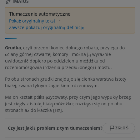
IMAIOS
Tłumaczenie automatyczne
Pokaż oryginalny tekst
Zawsze pokazuj oryginalną definicję
Grudka
, czyli przedni koniec dolnego robaka, przylega do
ściany górnej czwartej komory i można ją wyraźnie
uwidocznić dopiero po oddzieleniu móżdżku od
rdzeniomózgowia (rdzenia przedłużonego) i mostu.
Po obu stronach grudki znajduje się cienka warstwa istoty
białej, zwana tylnym żagielkiem rdzeniowym.
Ma on kształt półksiężycowaty, przy czym jego wypukły brzeg
jest ciągły z istotą białą móżdżku; rozciąga się on po obu
stronach aż do kłaczka [HX].
Czy jest jakiś problem z tym tłumaczeniem?
ZGŁOŚ