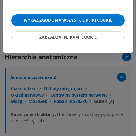
WYRAŹ ZGODĘ NA WSZYSTKIE PLIKI COOKIE
ZARZĄDZAJ PLIKAMI COOKIE
Hierarchia anatomiczna
Anatomia człowieka 2
Ciało ludzkie
>
Układy integrujące
>
Układ nerwowy
>
Centralny system nerwowy
>
Mózg
>
Móżdżek
>
Robak móżdżku
>
Guzek [X]
Powiązane struktury:
Nie istnieją struktury powiązane
z tą częścią ciała