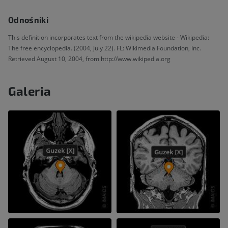
Odnośniki
This definition incorporates text from the wikipedia website - Wikipedia:
The free encyclopedia. (2004, July 22). FL: Wikimedia Foundation, Inc.
Retrieved August 10, 2004, from http://www.wikipedia.org
Galeria