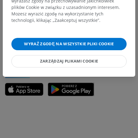
wyrażasz zgody na przechowywanie jakichkolwiek
plików Cookie w związku z uzasadnionym interesem.
Zauważyłeś błąd?
Możesz wyrazić zgodę na wykorzystanie tych
technologii, klikając „Zaakceptuj wszystkie”.
Zachęcamy do przesyłania sugestii poprawek,
tłumaczeń lub innych treści, które przełożą się na
lepszą jakość materiałów.
WYRAŹ ZGODĘ NA WSZYSTKIE PLIKI COOKIE
Zgłoś problem
ZARZĄDZAJ PLIKAMI COOKIE
POBIERZ APLIKACJĘ