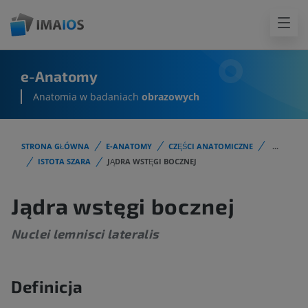
e-Anatomy
Anatomia w badaniach
obrazowych
STRONA GŁÓWNA
E-ANATOMY
CZĘŚCI ANATOMICZNE
...
ISTOTA SZARA
JĄDRA WSTĘGI BOCZNEJ
Jądra wstęgi bocznej
Nuclei lemnisci lateralis
Definicja