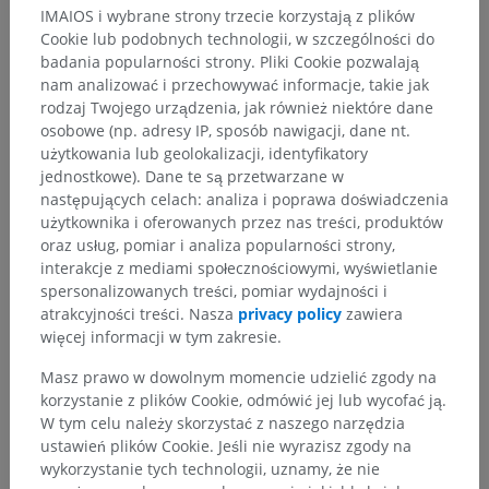
IMAIOS i wybrane strony trzecie korzystają z plików
Cookie lub podobnych technologii, w szczególności do
Powiązane struktury:
badania popularności strony. Pliki Cookie pozwalają
Jądro tylnej wstęgi bocznej; jądro grzbietowej wstęgi
nam analizować i przechowywać informacje, takie jak
bocznej
rodzaj Twojego urządzenia, jak również niektóre dane
Jądro pośrednie wstęgi bocznej
osobowe (np. adresy IP, sposób nawigacji, dane nt.
Jądro przedniej wstęgi bocznej; jądro brzusznej wstęgi
użytkowania lub geolokalizacji, identyfikatory
bocznej
jednostkowe). Dane te są przetwarzane w
następujących celach: analiza i poprawa doświadczenia
użytkownika i oferowanych przez nas treści, produktów
oraz usług, pomiar i analiza popularności strony,
Neuroanatomia człowieka
interakcje z mediami społecznościowymi, wyświetlanie
spersonalizowanych treści, pomiar wydajności i
atrakcyjności treści. Nasza
privacy policy
zawiera
więcej informacji w tym zakresie.
Porównawcza anatomia zwierząt
Masz prawo w dowolnym momencie udzielić zgody na
korzystanie z plików Cookie, odmówić jej lub wycofać ją.
W tym celu należy skorzystać z naszego narzędzia
Tłumaczenia
ustawień plików Cookie. Jeśli nie wyrazisz zgody na
wykorzystanie tych technologii, uznamy, że nie