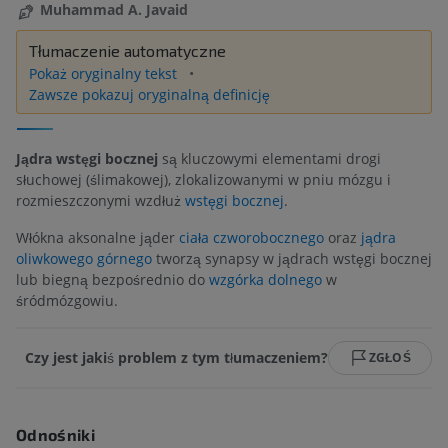
Muhammad A. Javaid
Tłumaczenie automatyczne
Pokaż oryginalny tekst
Zawsze pokazuj oryginalną definicję
Jądra wstęgi bocznej
są kluczowymi elementami drogi
słuchowej (ślimakowej), zlokalizowanymi w pniu mózgu i
rozmieszczonymi wzdłuż
wstęgi bocznej
.
Włókna aksonalne jąder
ciała czworobocznego
oraz
jądra
oliwkowego górnego
tworzą synapsy w jądrach wstęgi bocznej
lub biegną bezpośrednio do
wzgórka dolnego
w
śródmózgowiu.
Czy jest jakiś problem z tym tłumaczeniem?
ZGŁOŚ
Odnośniki