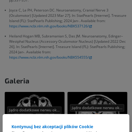
pp.331-357.
Joyce C, Le PH, Peterson DC. Neuroanatomy, Cranial Nerve 3
(Oculomotor) [Updated 2023 Mar 27]. In: StatPearls [Internet]. Treasure
Island (FL): StatPearls Publishing; 2024 Jan-. Available from:
https://www.ncbi.nlm.nih.gov/books/NBK537126/
Heiland Hogan MB, Subramanian S, Das JM. Neuroanatomy, Edinger–
Westphal Nucleus (Accessory Oculomotor Nucleus) [Updated 2022 Dec
26]. In: StatPearls [Internet]. Treasure Island (FL): StatPearls Publishing;
2024 Jan-. Available from:
https://www.ncbi.nlm.nih.gov/books/NBK554555/
Galeria
Kontynuuj bez akceptacji plików Cookie