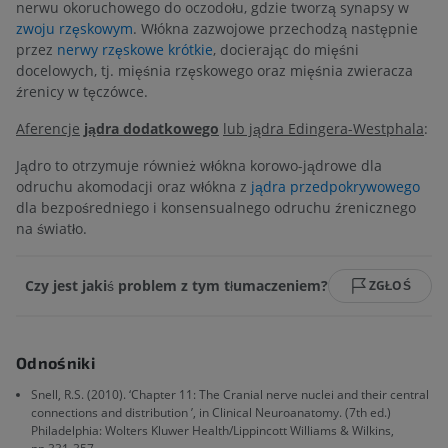
nerwu okoruchowego do oczodołu, gdzie tworzą synapsy w
zwoju rzęskowym
. Włókna zazwojowe przechodzą następnie
przez
nerwy rzęskowe krótkie
, docierając do mięśni
docelowych, tj. mięśnia rzęskowego oraz mięśnia zwieracza
źrenicy w tęczówce.
Aferencje
jądra dodatkowego
lub jądra Edingera-Westphala
:
Jądro to otrzymuje również włókna korowo-jądrowe dla
odruchu akomodacji oraz włókna z
jądra przedpokrywowego
dla bezpośredniego i konsensualnego odruchu źrenicznego
na światło.
Czy jest jakiś problem z tym tłumaczeniem?
ZGŁOŚ
Odnośniki
Snell, R.S. (2010). ‘Chapter 11: The Cranial nerve nuclei and their central
connections and distribution ’, in Clinical Neuroanatomy. (7th ed.)
Philadelphia: Wolters Kluwer Health/Lippincott Williams & Wilkins,