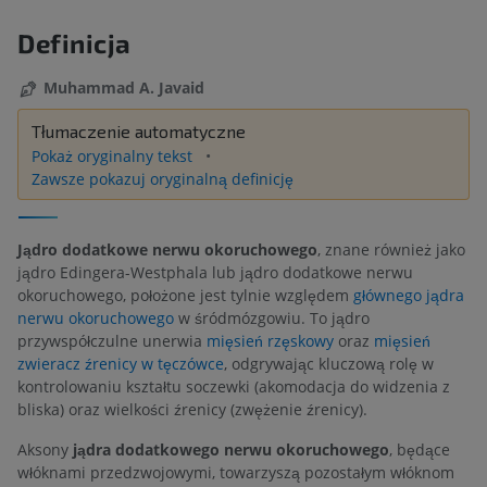
Definicja
Muhammad A. Javaid
Tłumaczenie automatyczne
Pokaż oryginalny tekst
Zawsze pokazuj oryginalną definicję
Jądro dodatkowe nerwu okoruchowego
, znane również jako
jądro Edingera-Westphala lub jądro dodatkowe nerwu
okoruchowego, położone jest tylnie względem
głównego jądra
nerwu okoruchowego
w śródmózgowiu. To jądro
przywspółczulne unerwia
mięsień rzęskowy
oraz
mięsień
zwieracz źrenicy w tęczówce
, odgrywając kluczową rolę w
kontrolowaniu kształtu soczewki (akomodacja do widzenia z
bliska) oraz wielkości źrenicy (zwężenie źrenicy).
Aksony
jądra dodatkowego nerwu okoruchowego
, będące
włóknami przedzwojowymi, towarzyszą pozostałym włóknom