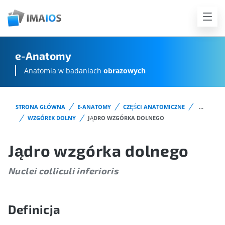
e-Anatomy
Anatomia w badaniach
obrazowych
STRONA GŁÓWNA
E-ANATOMY
CZĘŚCI ANATOMICZNE
...
WZGÓREK DOLNY
JĄDRO WZGÓRKA DOLNEGO
Jądro wzgórka dolnego
Nuclei colliculi inferioris
Definicja