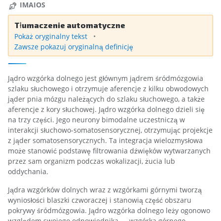
IMAIOS
Tłumaczenie automatyczne
Pokaż oryginalny tekst
Zawsze pokazuj oryginalną definicję
Jądro wzgórka dolnego jest głównym jądrem śródmózgowia
szlaku słuchowego i otrzymuje aferencje z kilku obwodowych
jąder pnia mózgu należących do szlaku słuchowego, a także
aferencje z kory słuchowej. Jądro wzgórka dolnego dzieli się
na trzy części. Jego neurony bimodalne uczestniczą w
interakcji słuchowo-somatosensorycznej, otrzymując projekcje
z jąder somatosensorycznych. Ta integracja wielozmysłowa
może stanowić podstawę filtrowania dźwięków wytwarzanych
przez sam organizm podczas wokalizacji, żucia lub
oddychania.
Jądra wzgórków dolnych wraz z wzgórkami górnymi tworzą
wyniosłości blaszki czworaczej i stanowią część obszaru
pokrywy śródmózgowia. Jądro wzgórka dolnego leży ogonowo
względem swojego odpowiednika — wzgórka górnego —