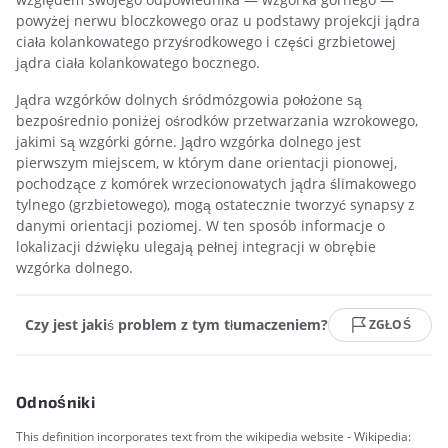
powyżej nerwu bloczkowego oraz u podstawy projekcji jądra
ciała kolankowatego przyśrodkowego i części grzbietowej
jądra ciała kolankowatego bocznego.
Jądra wzgórków dolnych śródmózgowia położone są
bezpośrednio poniżej ośrodków przetwarzania wzrokowego,
jakimi są wzgórki górne. Jądro wzgórka dolnego jest
pierwszym miejscem, w którym dane orientacji pionowej,
pochodzące z komórek wrzecionowatych jądra ślimakowego
tylnego (grzbietowego), mogą ostatecznie tworzyć synapsy z
danymi orientacji poziomej. W ten sposób informacje o
lokalizacji dźwięku ulegają pełnej integracji w obrębie
wzgórka dolnego.
Czy jest jakiś problem z tym tłumaczeniem?
ZGŁOŚ
Odnośniki
This definition incorporates text from the wikipedia website - Wikipedia: